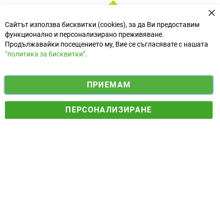
За
Сайтът използва бисквитки (cookies), за да Ви предоставим
функционално и персонализирано преживяване.
Продължавайки посещението му, Вие се съгласявате с нашата
“политика за бисквитки”
.
i
y
ПРИЕМАМ
f
n
o
Електронен магазин
разработен и поддържан от
a
s
u
ПЕРСОНАЛИЗИРАНЕ
© 2025 Ogradina.bg Всички права запазени. | Обменен курс:
c
t
t
1.95583 лв. за 1 €.
e
a
u
b
g
b
o
r
e
o
a
k
m