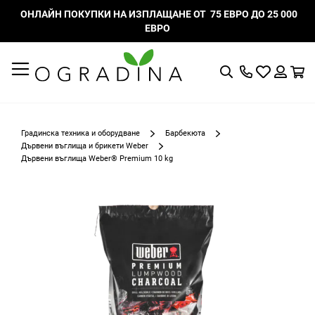
ОНЛАЙН ПОКУПКИ НА ИЗПЛАЩАНЕ ОТ 75 ЕВРО ДО 25 000
ЕВРО
Търсене
Моят
К
списък
Вход
с
любими
Градинска техника и оборудване
Барбекюта
Дървени въглища и брикети Weber
Дървени въглища Weber® Premium 10 kg
Преминете
към
края
на
галерията
на
изображенията