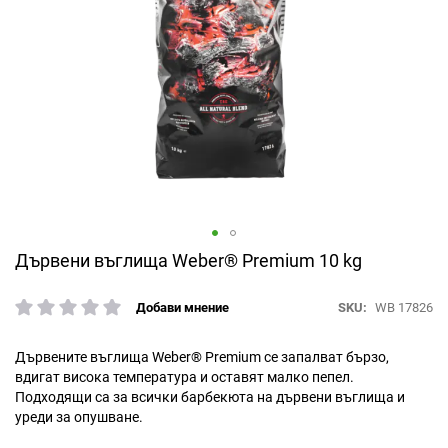
Преминете
Дървени въглища Weber® Premium 10 kg
към
началото
SKU
WB 17826
Добави мнение
рейтинг:
на
галерия
със
Дървените въглища Weber® Premium се запалват бързо,
снимки
вдигат висока температура и оставят малко пепел.
Подходящи са за всички барбекюта на дървени въглища и
уреди за опушване.