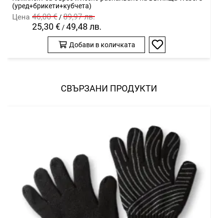
(уред+брикети+кубчета)
46,00 €
89,97 лв.
Цена
/
25,30 €
49,48 лв.
/
Добави в количката
Добави
в
любими
СВЪРЗАНИ ПРОДУКТИ