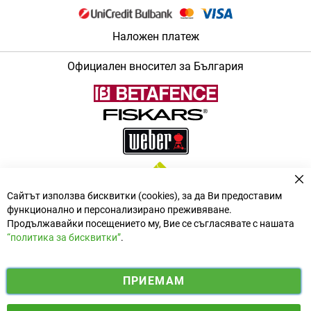
Наложен платеж
Официален вносител за България
За
Сайтът използва бисквитки (cookies), за да Ви предоставим
функционално и персонализирано преживяване.
Продължавайки посещението му, Вие се съгласявате с нашата
“политика за бисквитки”
.
i
y
ПРИЕМАМ
f
n
o
Електронен магазин
разработен и поддържан от