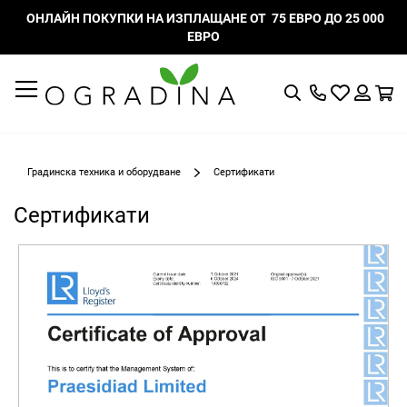
ОНЛАЙН ПОКУПКИ НА ИЗПЛАЩАНЕ ОТ 75 ЕВРО ДО 25 000
ЕВРО
Търсене
Моят
К
списък
Вход
с
любими
Градинска техника и оборудване
Сертификати
Сертификати