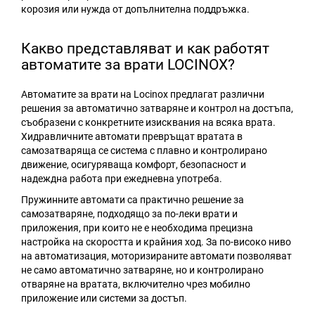
корозия или нужда от допълнителна поддръжка.
Какво представляват и как работят
автоматите за врати LOCINOX?
Автоматите за врати на Locinox предлагат различни
решения за автоматично затваряне и контрол на достъпа,
съобразени с конкретните изисквания на всяка врата.
Хидравличните автомати превръщат вратата в
самозатваряща се система с плавно и контролирано
движение, осигуряваща комфорт, безопасност и
надеждна работа при ежедневна употреба.
Пружинните автомати са практично решение за
самозатваряне, подходящо за по-леки врати и
приложения, при които не е необходима прецизна
настройка на скоростта и крайния ход. За по-високо ниво
на автоматизация, моторизираните автомати позволяват
не само автоматично затваряне, но и контролирано
отваряне на вратата, включително чрез мобилно
приложение или системи за достъп.