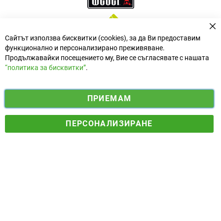
За
Сайтът използва бисквитки (cookies), за да Ви предоставим
функционално и персонализирано преживяване.
Продължавайки посещението му, Вие се съгласявате с нашата
“политика за бисквитки”
.
i
y
ПРИЕМАМ
f
n
o
Електронен магазин
разработен и поддържан от
a
s
u
ПЕРСОНАЛИЗИРАНЕ
© 2025 Ogradina.bg Всички права запазени. | Обменен курс:
c
t
t
1.95583 лв. за 1 €.
e
a
u
b
g
b
o
r
e
o
a