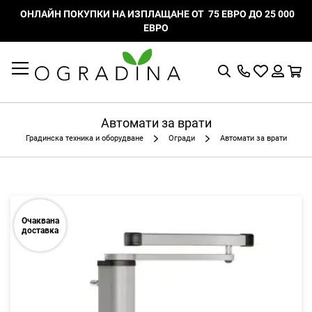
ОНЛАЙН ПОКУПКИ НА ИЗПЛАЩАНЕ ОТ 75 ЕВРО ДО 25 000
ЕВРО
Търсене
Моят
К
списък
Вход
с
любими
Автомати за врати
Градинска техника и оборудване
Огради
Автомати за врати
Очаквана
доставка