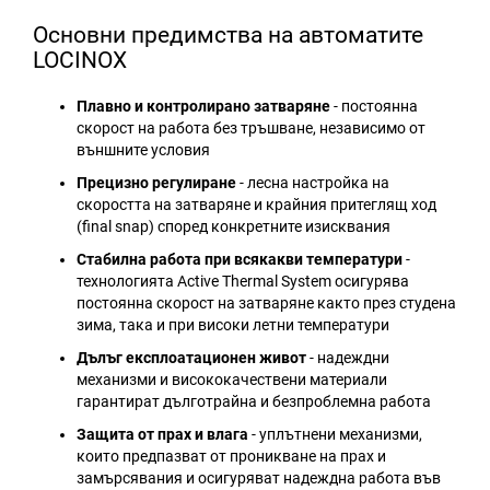
Основни предимства на автоматите
LOCINOX
Плавно и контролирано затваряне
- постоянна
скорост на работа без тръшване, независимо от
външните условия
Прецизно регулиране
- лесна настройка на
скоростта на затваряне и крайния притеглящ ход
(final snap) според конкретните изисквания
Стабилна работа при всякакви температури
-
технологията Active Thermal System осигурява
постоянна скорост на затваряне както през студена
зима, така и при високи летни температури
Дълъг експлоатационен живот
- надеждни
механизми и висококачествени материали
гарантират дълготрайна и безпроблемна работа
Защита от прах и влага
- уплътнени механизми,
които предпазват от проникване на прах и
замърсявания и осигуряват надеждна работа във