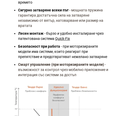
времето
Сигурно затваряне всеки път
-
мощната пружина
гарантира достатъчна сила на затваряне
независимо от вятър, натоварване или размер на
вратата
Лесен монтаж
- бързо и удобно инсталиране чрез
патентована система
Quick-Fix
Безопасност при работа
- при моторизираните
модели има системи, които реагират при
препятствие и предотвратяват нежелано затваряне
Смарт управление (при моторизираните модели)
-
възможност за контрол чрез мобилно приложение и
интеграция със системи за достъп