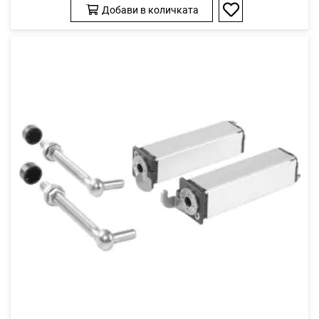
Добави в количката
Добави
в
любими