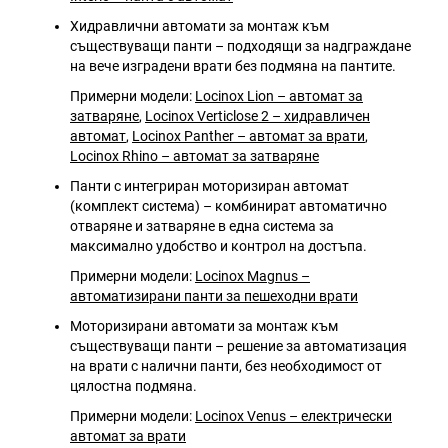
Хидравлични автомати за монтаж към
съществуващи панти – подходящи за надграждане
на вече изградени врати без подмяна на пантите.
Примерни модели:
Locinox Lion – автомат за
затваряне
,
Locinox Verticlose 2 – хидравличен
автомат
,
Locinox Panther – автомат за врати
,
Locinox Rhino – автомат за затваряне
Панти с интегриран моторизиран автомат
(комплект система) – комбинират автоматично
отваряне и затваряне в една система за
максимално удобство и контрол на достъпа.
Примерни модели:
Locinox Magnus –
автоматизирани панти за пешеходни врати
Моторизирани автомати за монтаж към
съществуващи панти – решение за автоматизация
на врати с налични панти, без необходимост от
цялостна подмяна.
Примерни модели:
Locinox Venus – електрически
автомат за врати