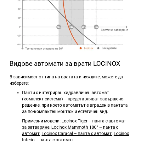
Видове автомати за врати LOCINOX
В зависимост от типа на вратата и нуждите, можете да
изберете:
Панти с интегриран хидравличен автомат
(комплект система) – представляват завършено
решение, при което автоматът е вграден в пантата
за по-компактен монтаж и естетичен вид.
Примерни модели:
Locinox Tiger – панта с автомат
за затваряне
,
Locinox Mammoth 180° – панта с
автомат
,
Locinox Caracal – панта с автомат
,
Locinox
Interio – панта с автомат