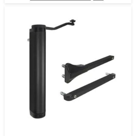
в
любими