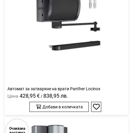
Автомат за затваряне на врати Panther Locinox
428,95 €
838,95 лв.
Цена
/
Добави в количката
Добави
в
любими
Очаквана
доставка