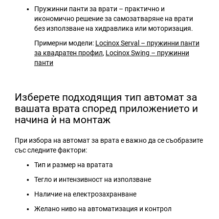
Пружинни панти за врати – практично и
икономично решение за самозатваряне на врати
без използване на хидравлика или моторизация.
Примерни модели:
Locinox Serval – пружинни панти
за квадратен профил
,
Locinox Swing – пружинни
панти
Изберете подходящия тип автомат за
вашата врата според приложението и
начина ѝ на монтаж
При избора на автомат за врата е важно да се съобразите
със следните фактори:
Тип и размер на вратата
Тегло и интензивност на използване
Наличие на електрозахранване
Желано ниво на автоматизация и контрол