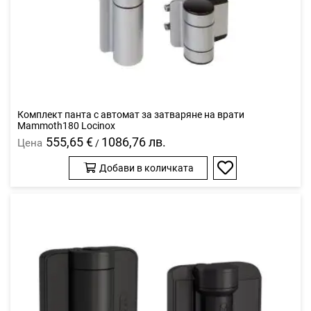
Комплект панта с автомат за затваряне на врати
Mammoth180 Locinox
555,65 €
1086,76 лв.
Цена
/
Добави в количката
Добави
в
любими