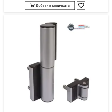
Добави в количката
Добави
в
любими