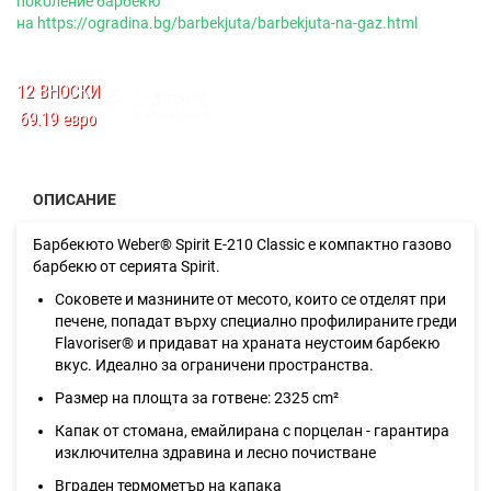
поколение барбекю
на
https://ogradina.bg/barbekjuta/barbekjuta-na-gaz.html
12 ВНОСКИ
69.19 евро
ОПИСАНИЕ
Барбекюто Weber® Spirit E-210 Classic е компактно газово
барбекю от серията Spirit.
Соковете и мазнините от месото, които се отделят при
печене, попадат върху специално профилираните греди
Flavoriser® и придават на храната неустоим барбекю
вкус. Идеално за ограничени пространства.
Размер на площта за готвене: 2325 cm²
Капак от стомана, емайлирана с порцелан - гарантира
изключителна здравина и лесно почистване
Вграден термометър на капака