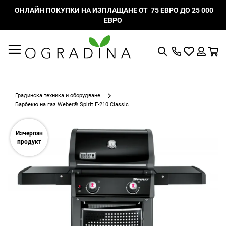
ОНЛАЙН ПОКУПКИ НА ИЗПЛАЩАНЕ ОТ 75 ЕВРО ДО 25 000
ЕВРО
Търсене
Моят
К
списък
Вход
с
любими
Градинска техника и оборудване
Барбекю на газ Weber® Spirit E-210 Classic
Преминете
към
Изчерпан
края
продукт
на
галерията
на
изображенията