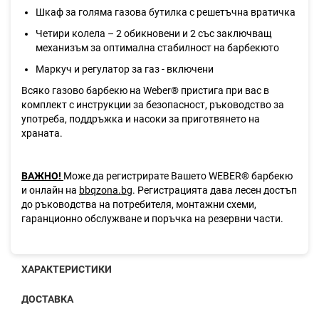
Шкаф за голяма газова бутилка с решетъчна вратичка
Четири колела – 2 обикновени и 2 със заключващ
механизъм за оптимална стабилност на барбекюто
Маркуч и регулатор за газ - включени
Всяко газово барбекю на Weber® пристига при вас в
комплект с инструкции за безопасност, ръководство за
употреба, поддръжка и насоки за приготвянето на
храната.
ВАЖНО!
Може да регистрирате Вашето WEBER® барбекю
и онлайн на
bbqzona.bg
. Регистрацията дава лесен достъп
до ръководства на потребителя, монтажни схеми,
гаранционно обслужване и поръчка на резервни части.
ХАРАКТЕРИСТИКИ
ДОСТАВКА