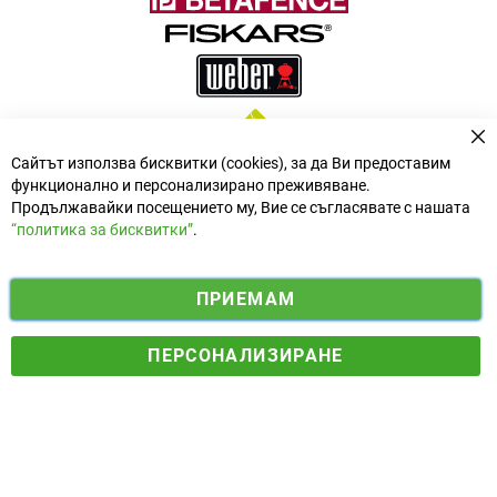
За
Сайтът използва бисквитки (cookies), за да Ви предоставим
функционално и персонализирано преживяване.
Продължавайки посещението му, Вие се съгласявате с нашата
“политика за бисквитки”
.
i
y
ПРИЕМАМ
f
n
o
Електронен магазин
разработен и поддържан от
a
s
u
ПЕРСОНАЛИЗИРАНЕ
© 2025 Ogradina.bg Всички права запазени. | Обменен курс:
c
t
t
1.95583 лв. за 1 €.
e
a
u
b
g
b