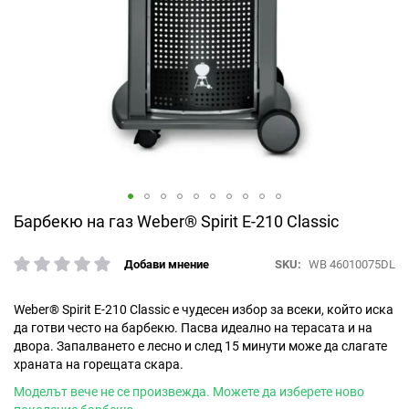
Преминете
Барбекю на газ Weber® Spirit E-210 Classic
към
началото
SKU
WB 46010075DL
Добави мнение
рейтинг:
на
галерия
със
Weber® Spirit E-210 Classic е чудесен избор за всеки, който иска
снимки
да готви често на барбекю. Пасва идеално на терасата и на
двора. Запалването е лесно и след 15 минути може да слагате
храната на горещата скара.
Mоделът вече не се произвежда. Можете да изберете ново