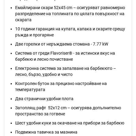
Емайлирани скари 52х45 cm – осигуряват равномерно
разпределение на топлината по цялата повърхност на
скарата
10 години гаранция на купата, капака и скарите срещу
ръжда и прогаряне
Две горелки от неръждаема стомана - 7.77 kW
Система от греди Flavoriser® - за истински вкус на
барбекю и лесно почистване
Електронна система за запалване на барбекюто –
лесно, бързо, удобно и чисто
Контролен бутон за прецизно настройване на
температурата
Два странични удобни плота
Затоплящ рафт 52x12 cm – осигурява допълнително
пространство за готвене
Шест удобни куки за окачване на прибори за барбекю
Подвижна тавичка за мазнина