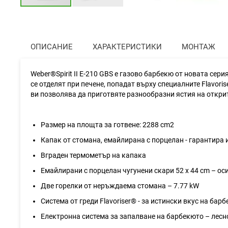
Преминете
към
началото
на
ОПИСАНИЕ
ХАРАКТЕРИСТИКИ
МОНТАЖ
галерия
със
снимки
Weber®Spirit II E-210 GBS е газово барбекю от новата серия
се отделят при печене, попадат върху специалните Flavor
ви позволява да приготвяте разнообразни ястия на открит
Размер на площта за готвене: 2288 cm2
Капак от стомана, емайлирана с порцелан - гарантира
Вграден термометър на капака
Емайлирани с порцелан чугунени скари 52 х 44 cm – о
Две горелки от неръждаема стомана – 7.77 kW
Система от греди Flavoriser® - за истински вкус на бар
Електронна система за запалване на барбекюто – лесно