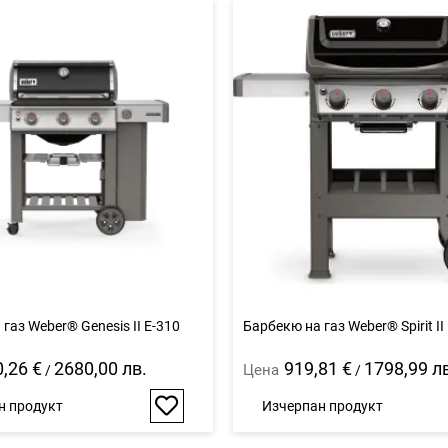
газ Weber® Genesis II E-310
Барбекю на газ Weber® Spirit II
,26 €
2680,00 лв.
919,81 €
1798,99 л
Цена
/
/
н продукт
Изчерпан продукт
Добави
в