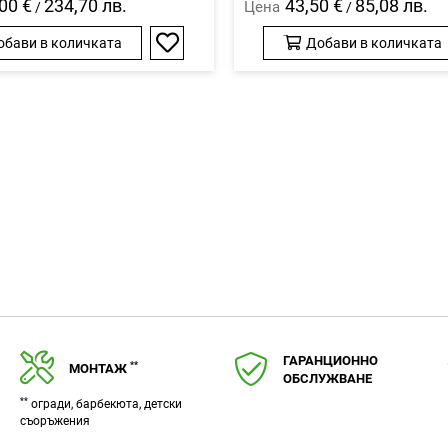
00 €
234,70 лв.
43,50 €
85,08 лв.
Цена
/
/
обави в количката
Добави в количката
Добави
в
любими
ГАРАНЦИОННО
**
МОНТАЖ
ОБСЛУЖВАНЕ
**
огради, барбекюта, детски
съоръжения