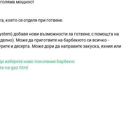
с голяма мощност
а, която се отделя при готвене.
stem) добавя нови възможности за готвене, с помощта на
делно). Може да приготвите на барбекюто си всичко -
урите и десерта. Може дори да направите закуска, яхния или
да изберете ново поколение барбекю
ta-na-gaz.html