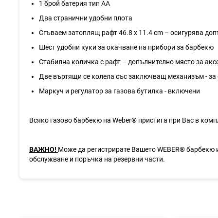
1 брой батерия тип AA
Два странични удобни плота
Сгъваем затоплящ рафт 46.8 х 11.4 cm – осигурява до
Шест удобни куки за окачване на прибори за барбекю
Стабилна количка с рафт – допълнително място за акс
Две въртящи се колела със заключващ механизъм - за
Маркуч и регулатор за газова бутилка - включени
Всяко газово барбекю на Weber® пристига при Вас в компл
ВАЖНО!
Може да регистрирате Вашето WEBER® барбекю 
обслужване и поръчка на резервни части.