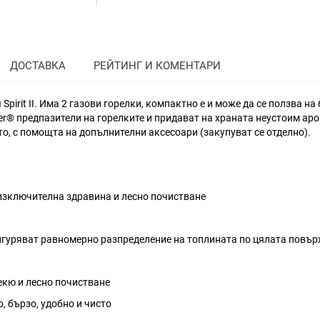
ДОСТАВКА
РЕЙТИНГ И КОМЕНТАРИ
 Spirit II. Има 2 газови горелки, компактно е и може да се ползва н
iser® предпазители на горелките и придават на храната неустоим ар
о, с помощта на допълнителни аксесоари (закупуват се отделно).
 изключителна здравина и лесно почистване
сигуряват равномерно разпределение на топлината по цялата повър
бекю и лесно почистване
, бързо, удобно и чисто