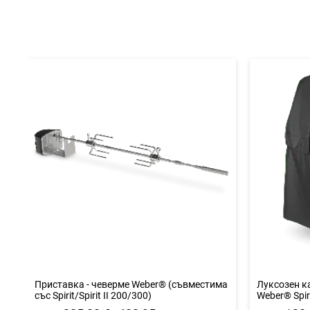
любими
Приставка - чеверме Weber® (съвместима
Луксозен к
със Spirit/Spirit II 200/300)
Weber® Spiri