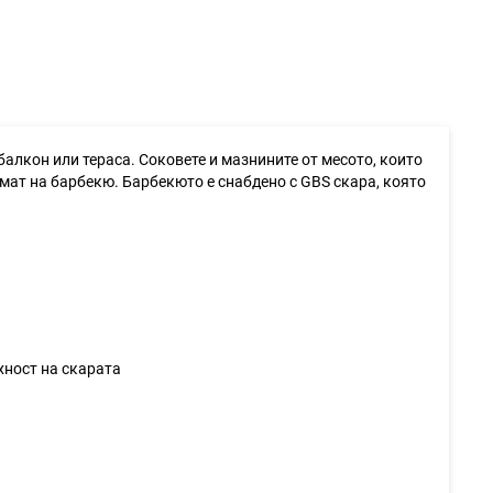
а балкон или тераса. Соковете и мазнините от месото, които
омат на барбекю. Барбекюто е снабдено с GBS скара, която
хност на скарата