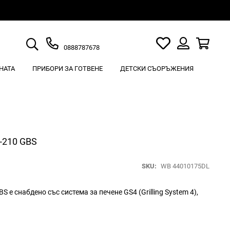
Търсене
Моят
Кошн
0888787678
списък
Вход
с
НАТА
ПРИБОРИ ЗА ГОТВЕНЕ
ДЕТСКИ СЪОРЪЖЕНИЯ
любими
E-210 GBS
SKU
WB 44010175DL
BS е снабдено със система за печене GS4 (Grilling System 4),