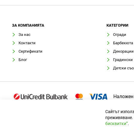
ЗA КОМПАНИЯТА
КАТЕГОРИИ
За нас
Огради
Контакти
Барбекюта
Сертификати
Декорации
Блог
Градински
Детски съ
Наложен
Сайтът използ
преживяване. 
бисквитки”
.
Официален вносител за България