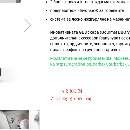
2 броя горелки от неръждаема стомана 
предпазители Flavoriser® за горелките
система за лесно изхвърляне на мазнинат
Иновативната GBS скара (Gourmet BBQ Sy
допълнителни аксесоари (закупуват се от
салатата, ордьоврите, основното, гарнит
пица с перфектна хрупкава коричка.
Mоделът вече не се произвежда. Можете 
на
https://ogradina.bg/barbekjuta/barbekju
12 ВНОСКИ
71.58 евро
(140.00 лева)