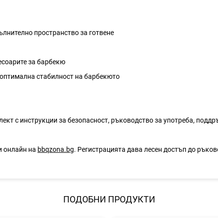
пълнително пространство за готвене
есоарите за барбекю
 оптимална стабилност на барбекюто
ект с инструкции за безопасност, ръководство за употреба, поддр
и онлайн на
bbqzona.bg
. Регистрацията дава лесен достъп до ръко
ПОДОБНИ ПРОДУКТИ