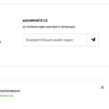
АБОНИРАЙТЕ СЕ
за полезни идеи, ваучери и промоции
А
е
б
о
н
и
р
а
н
е
Зат
сонализирано
итика за