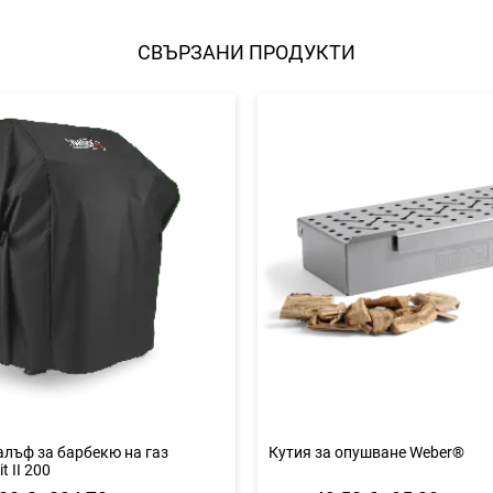
любими
СВЪРЗАНИ ПРОДУКТИ
алъф за барбекю на газ
Кутия за опушване Weber®
t II 200