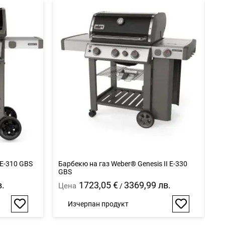
 E-310 GBS
Барбекю на газ Weber® Genesis II E-330
Б
GBS
в.
1723,05 €
3369,99 лв.
Цена
Ц
/
Изчерпан продукт
Добави
Добави
в
в