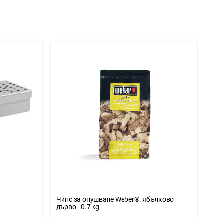
любими
любими
Чипс за опушване Weber®, ябълково
Ч
дърво - 0.7 kg
0