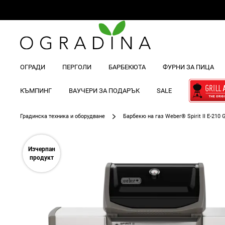
ОГРАДИ
ПЕРГОЛИ
БАРБЕКЮТА
ФУРНИ ЗА ПИЦА
КЪМПИНГ
ВАУЧЕРИ ЗА ПОДАРЪК
SALE
Градинска техника и оборудване
Барбекю на газ Weber® Spirit II E-210 
Преминете
към
Изчерпан
края
продукт
на
галерията
на
изображенията