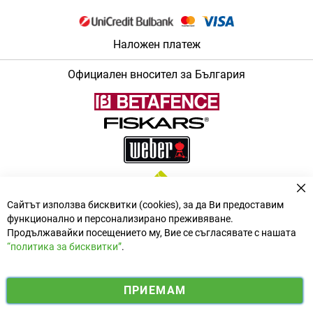
Наложен платеж
Официален вносител за България
За
Сайтът използва бисквитки (cookies), за да Ви предоставим
функционално и персонализирано преживяване.
Продължавайки посещението му, Вие се съгласявате с нашата
“политика за бисквитки”
.
i
y
ПРИЕМАМ
f
n
o
Електронен магазин
разработен и поддържан от