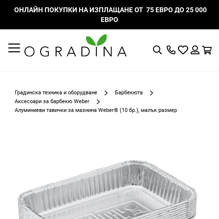
ОНЛАЙН ПОКУПКИ НА ИЗПЛАЩАНЕ ОТ 75 ЕВРО ДО 25 000
ЕВРО
Търсене
Моят
К
списък
Вход
с
любими
Градинска техника и оборудване
Барбекюта
Аксесоари за барбекю Weber
Алуминиеви тавички за мазнина Weber® (10 бр.), малък размер
Преминете
към
края
на
галерията
на
изображенията