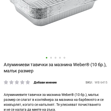
Преминете
Алуминиеви тавички за мазнина Weber® (10 бр.),
към
малък размер
началото
на
SKU
WB 6415
Добави мнение
галерия
рейтинг:
със
снимки
Алуминиевите тавички за мазнина Weber® (10 бр.), малък
размер се слагат в контейнера за мазнина на барбекюто и се
изхвърлят, когато се напълнят. Те улесняват почистването
и не се налага да миете на ръка.