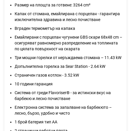
Размер на площта за готвене: 3264 cm²
Капак от стомана, емайлирана с порцелан - гарантира
изключителна здравина и лесно почистване
Вграден термометър на капака
Емайлирани с порцелан чугунени GBS скари 68х48 cm –
осигуряват равномерно разпределение на топлината
по цялата повърхност на скарата
Три мощни горелки от неръждаема стомана – 11.43 kW
Допълнителна горелка за Sear Station - 2.64 kW
Страничен газов котлон - 3.52 kW
10 години гаранция
Система от греди Flavoriser® - за истински вкус на
барбекю и лесно почистване
Електронна система за запалване на барбекюто –
лесно, бързо, удобно и чисто
1 брой батерия тип AA
2 странични работни плота