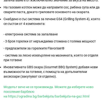
запечатване е от изключително значение за вкуса на месото.
На газовия котлон може да направите сос, рибена супа или да
сварите паста, докато гриловате основното на скарата.
Снабдено е със система за печене GS4 (Grilling System 4), която
се състои от 4 компонента:
- електронна система за запалване
- 3 броя горелки от неръждаема стомана с голяма мощност
- предпазители за горелките Flavoriser®
- система за лесно изхвърляне на мазнината, която се отделя
при готвене
Иновативната GBS скара (Gourmet BBQ System) добавя нови
възможности за готвене, с помощта на допълнителни
аксесоари (закупуват се отделно).
Mоделът вече не се произвежда. Можете да изберете ново
поколение барбекю
на
https://ogradina.bg/barbekjuta/barbekjuta-na-gaz.html