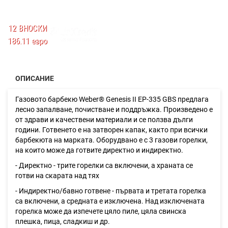
12 ВНОСКИ
186.11 евро
ОПИСАНИЕ
Газовото барбекю Weber® Genesis II EP-335 GBS предлага
лесно запалване, почистване и поддръжка. Произведено е
от здрави и качествени материали и се ползва дълги
години. Готвенето е на затворен капак, както при всички
барбекюта на марката. Оборудвано е с 3 газови горелки,
на които може да готвите директно и индиректно.
- Директно - трите горелки са включени, а храната се
готви на скарата над тях
- Индиректно/бавно готвене - първата и третата горелка
са включени, а средната е изключена. Над изключената
горелка може да изпечете цяло пиле, цяла свинска
плешка, пица, сладкиш и др.