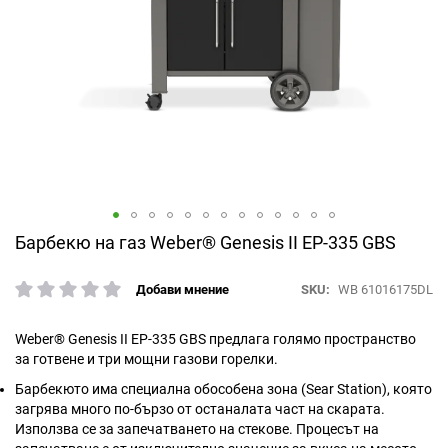
Преминете
Барбекю на газ Weber® Genesis II EP-335 GBS
към
началото
SKU
WB 61016175DL
Добави мнение
рейтинг:
на
галерия
със
Weber® Genesis II EP-335 GBS предлага голямо пространство
снимки
за готвене и три мощни газови горелки.
Барбекюто има специална обособена зона (Sear Station), която
загрява много по-бързо от останалата част на скарата.
Използва се за запечатването на стекове. Процесът на