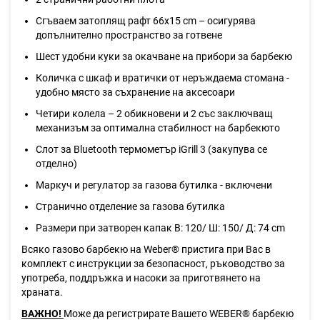
Сгъваем затоплящ рафт 66х15 cm – осигурява
допълнително пространство за готвене
Шест удобни куки за окачване на прибори за барбекю
Количка с шкаф и вратички от неръждаема стомана -
удобно място за съхранение на аксесоари
Четири колела – 2 обикновени и 2 със заключващ
механизъм за оптимална стабилност на барбекюто
Слот за Bluetooth термометър iGrill 3 (закупува се
отделно)
Маркуч и регулатор за газова бутилка - включени
Странично отделение за газова бутилка
Размери при затворен капак В: 120/ Ш: 150/ Д: 74 cm
Всяко газово барбекю на Weber® пристига при Вас в
комплект с инструкции за безопасност, ръководство за
употреба, поддръжка и насоки за приготвянето на
храната.
ВАЖНО!
Може да регистрирате Вашето WEBER® барбекю