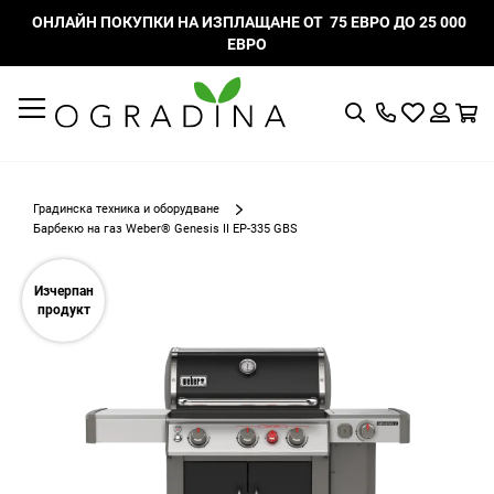
ОНЛАЙН ПОКУПКИ НА ИЗПЛАЩАНЕ ОТ 75 ЕВРО ДО 25 000
ЕВРО
Търсене
Моят
К
списък
Вход
с
любими
Градинска техника и оборудване
Барбекю на газ Weber® Genesis II EP-335 GBS
Преминете
към
Изчерпан
края
продукт
на
галерията
на
изображенията