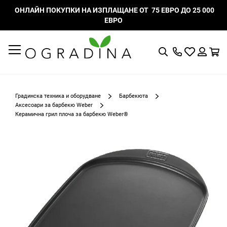
ОНЛАЙН ПОКУПКИ НА ИЗПЛАЩАНЕ ОТ 75 ЕВРО ДО 25 000
ЕВРО
Търсене
Моят
К
списък
Вход
с
любими
Градинска техника и оборудване
Барбекюта
Аксесоари за барбекю Weber
Керамична грил плоча за барбекю Weber®
Преминете
към
края
на
галерията
на
изображенията