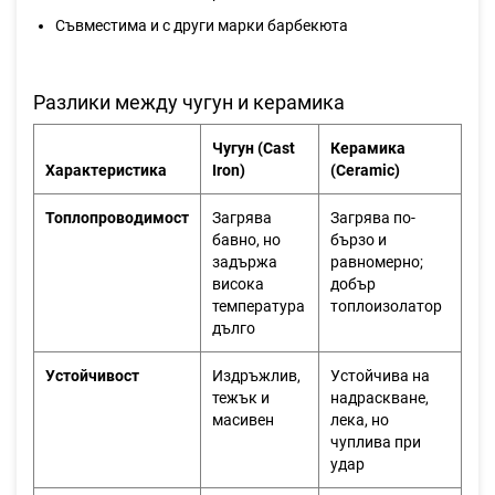
Съвместима и с други марки барбекюта
Разлики между чугун и керамика
Чугун (Cast
Керамика
Характеристика
Iron)
(Ceramic)
Топлопроводимост
Загрява
Загрява по-
бавно, но
бързо и
задържа
равномерно;
висока
добър
температура
топлоизолатор
дълго
Устойчивост
Издръжлив,
Устойчива на
тежък и
надраскване,
масивен
лека, но
чуплива при
удар