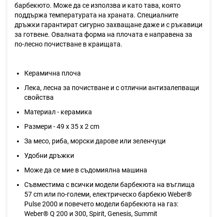
барбекюто. Може да се използва и като тава, която
поддържа температурата на храната. Специалните
дръжки гарантират сигурно захващане даже и с ръкавици
за готвене. Овалната форма на плочата е направена за
по-лесно почистване в краищата.
Керамична плоча
Лека, лесна за почистване и с отлични антизалепващи
свойства
Материал - керамика
Размери - 49 х 35 x 2 cm
За месо, риба, морски дарове или зеленчуци
Удобни дръжки
Може да се мие в съдомиялна машина
Съвместима с всички модели барбекюта на въглища
57 cm или по-големи, електрическо барбекю Weber®
Pulse 2000 и повечето модели барбекюта на газ:
Weber® Q 200 и 300, Spirit, Genesis, Summit