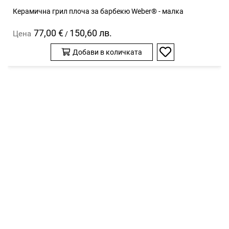
Керамична грил плоча за барбекю Weber® - малка
77,00 €
150,60 лв.
Цена
/
Добави в количката
Добави
в
любими