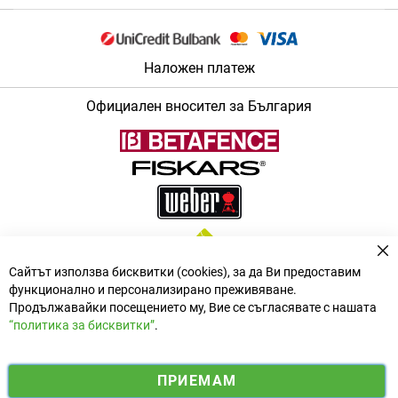
Наложен платеж
Официален вносител за България
За
Сайтът използва бисквитки (cookies), за да Ви предоставим
функционално и персонализирано преживяване.
Продължавайки посещението му, Вие се съгласявате с нашата
“политика за бисквитки”
.
i
y
ПРИЕМАМ
f
n
o
Електронен магазин