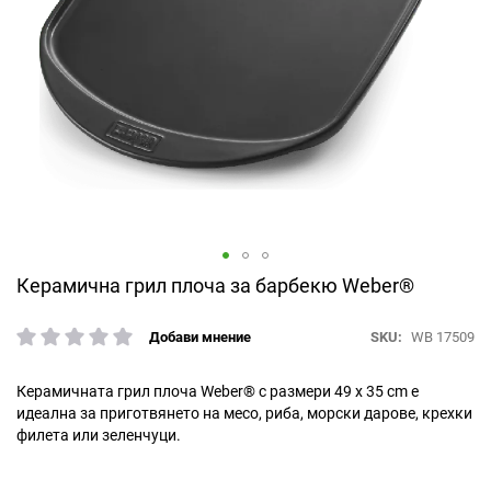
Преминете
Керамична грил плоча за барбекю Weber®
към
началото
SKU
WB 17509
Добави мнение
рейтинг:
на
галерия
със
Керамичната грил плоча Weber® с размери 49 x 35 cm е
снимки
идеална за приготвянето на месо, риба, морски дарове, крехки
филета или зеленчуци.