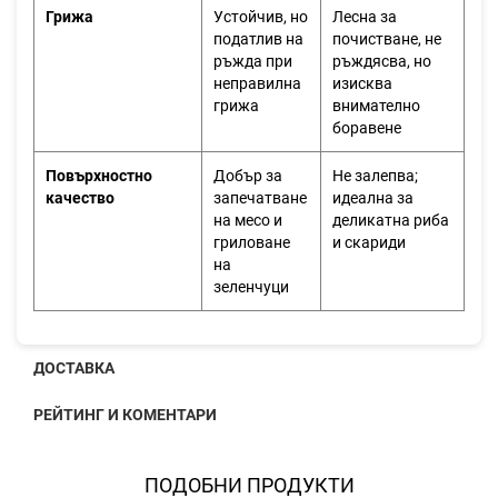
Грижа
Устойчив, но
Лесна за
податлив на
почистване, не
ръжда при
ръждясва, но
неправилна
изисква
грижа
внимателно
боравене
Повърхностно
Добър за
Не залепва;
качество
запечатване
идеална за
на месо и
деликатна риба
гриловане
и скариди
на
зеленчуци
ДОСТАВКА
РЕЙТИНГ И КОМЕНТАРИ
ПОДОБНИ ПРОДУКТИ