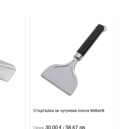
®
Стъргалка за чугунена плоча Weber®
Г
30,00 €
58,67 лв.
Цена
Ц
/