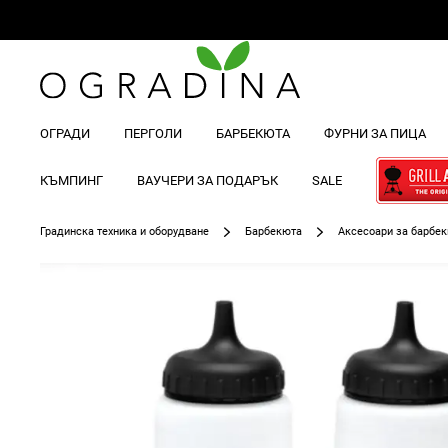
ОГРАДИ
ПЕРГОЛИ
БАРБЕКЮТА
ФУРНИ ЗА ПИЦА
КЪМПИНГ
ВАУЧЕРИ ЗА ПОДАРЪК
SALE
Градинска техника и оборудване
Барбекюта
Аксесоари за барбе
Преминете
към
края
на
галерията
на
изображенията