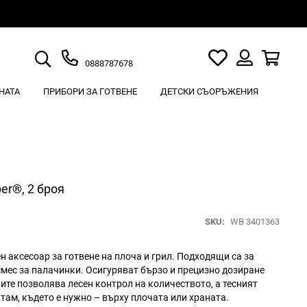
Търсене
Моят
Кошн
0888787678
списък
Вход
с
НАТА
ПРИБОРИ ЗА ГОТВЕНЕ
ДЕТСКИ СЪОРЪЖЕНИЯ
любими
er®, 2 броя
SKU
WB 3401363
 аксесоар за готвене на плоча и грил. Подходящи са за
 смес за палачинки. Осигуряват бързо и прецизно дозиране
ите позволява лесен контрол на количеството, а тесният
ам, където е нужно – върху плочата или храната.