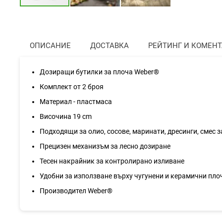
Преминете
към
началото
на
ОПИСАНИЕ
ДОСТАВКА
РЕЙТИНГ И КОМЕН
галерия
със
снимки
Дозиращи бутилки за плоча Weber®
Комплект от 2 броя
Материал - пластмаса
Височина 19 cm
Подходящи за олио, сосове, маринати, дресинги, смес 
Прецизен механизъм за лесно дозиране
Тесен накрайник за контролирано изливане
Удобни за използване върху чугунени и керамични плоч
Производител Weber®