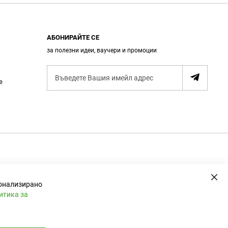
АБОНИРАЙТЕ СЕ
за полезни идеи, ваучери и промоции
А
е
б
о
н
и
р
а
н
е
Зат
сонализирано
итика за