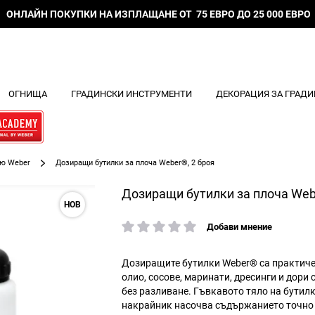
ОНЛАЙН ПОКУПКИ НА ИЗПЛАЩАНЕ ОТ 75 ЕВРО ДО 25 000 ЕВРО
ОГНИЩА
ГРАДИНСКИ ИНСТРУМЕНТИ
ДЕКОРАЦИЯ ЗА ГРАДИ
кю Weber
Дозиращи бутилки за плоча Weber®, 2 броя
Дозиращи бутилки за плоча Web
НОВ
Добави мнение
рейтинг:
Дозиращите бутилки Weber® са практичен
олио, сосове, маринати, дресинги и дори
без разливане. Гъвкавото тяло на бутилк
накрайник насочва съдържанието точно т