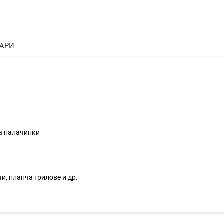
ТАРИ
за палачинки
и, планча грилове и др.