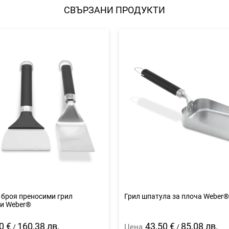
СВЪРЗАНИ ПРОДУКТИ
 броя преносими грил
Грил шпатула за плоча Weber
и Weber®
0 €
160,38 лв.
43,50 €
85,08 лв.
Цена
/
/