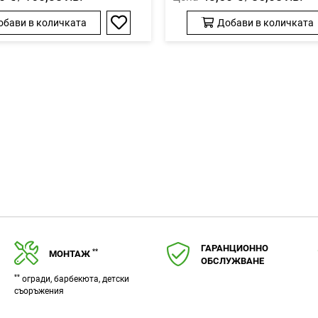
обави в количката
Добави в количката
Добави
в
любими
ГАРАНЦИОННО
**
МОНТАЖ
ОБСЛУЖВАНЕ
**
огради, барбекюта, детски
съоръжения