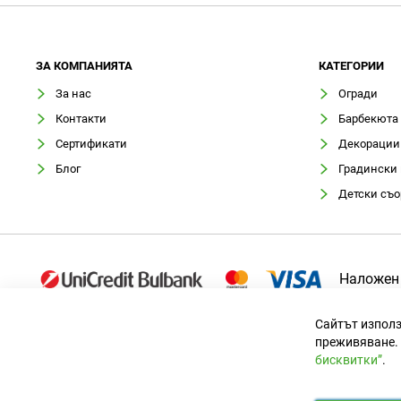
ЗA КОМПАНИЯТА
КАТЕГОРИИ
За нас
Огради
Контакти
Барбекюта
Сертификати
Декорации
Блог
Градински
Детски съ
Наложен
Сайтът използ
преживяване. 
бисквитки”
.
Официален вносител за България