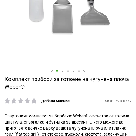
Преминете
Комплект прибори за готвене на чугунена плоча
към
Weber®
началото
на
SKU
WB 6777
Добави мнение
галерия
рейтинг:
със
снимки
Стартовият комплект за барбекю Weber® се състои от голяма
шпатула, стъргалка и бутилка за дресинг. С него можете да
приготвяте всичко върху вашата чугунена плоча или планча
грил (flat top grill) - от стекове, пържоли, кюфтета, зеленчуци и