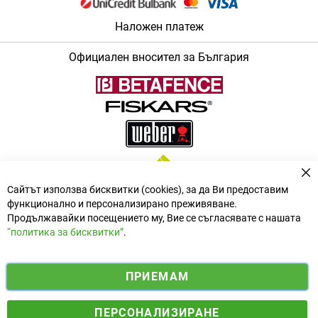
Наложен платеж
Официален вносител за България
За
Сайтът използва бисквитки (cookies), за да Ви предоставим
функционално и персонализирано преживяване.
Продължавайки посещението му, Вие се съгласявате с нашата
“политика за бисквитки”
.
i
y
ПРИЕМАМ
f
n
o
Електронен магазин
разработен и поддържан от
a
s
u
ПЕРСОНАЛИЗИРАНЕ