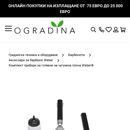
ОНЛАЙН ПОКУПКИ НА ИЗПЛАЩАНЕ ОТ 75 ЕВРО ДО 25 000
ЕВРО
Търсене
Моят
К
списък
Вход
с
любими
Градинска техника и оборудване
Барбекюта
Аксесоари за барбекю Weber
Комплект прибори за готвене на чугунена плоча Weber®
Преминете
към
края
на
галерията
на
изображенията