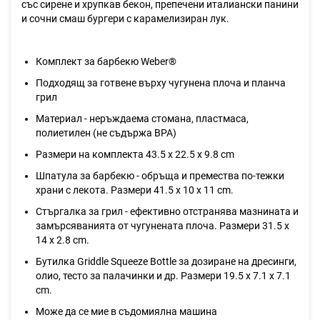
със сирене и хрупкав бекон, препечени италиански панини
и сочни смаш бургери с карамелизиран лук.
Комплект за барбекю Weber®
Подходящ за готвене върху чугунена плоча и планча
грил
Материал - неръждаема стомана, пластмаса,
полиетилен (не съдържа BPA)
Размери на комплекта 43.5 х 22.5 х 9.8 cm
Шпатула за барбекю - обръща и премества по-тежки
храни с лекота. Размери 41.5 х 10 х 11 cm.
Стъргалка за грил - ефективно отстранява мазнината и
замърсяванията от чугунената плоча. Размери 31.5 х
14 х 2.8 cm.
Бутилка Griddle Squeeze Bottle за дозиране на дресинги,
олио, тесто за палачинки и др. Размери 19.5 х 7.1 х 7.1
cm.
Може да се мие в съдомиялна машина