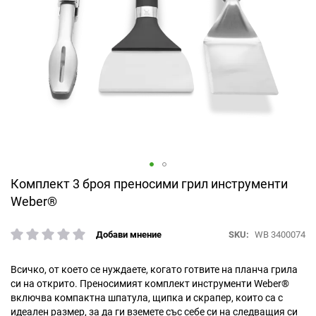
Преминете
Комплект 3 броя преносими грил инструменти
към
Weber®
началото
на
SKU
WB 3400074
Добави мнение
галерия
рейтинг:
със
снимки
Всичко, от което се нуждаете, когато готвите на планча грила
си на открито. Преносимият комплект инструменти Weber®
включва компактна шпатула, щипка и скрапер, които са с
идеален размер, за да ги вземете със себе си на следващия си