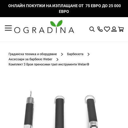
ОНЛАЙН ПОКУПКИ НА ИЗПЛАЩАНЕ ОТ 75 ЕВРО ДО 25 000
ЕВРО
Търсене
Моят
К
списък
Вход
с
любими
Градинска техника и оборудване
Барбекюта
Аксесоари за барбекю Weber
Комплект 3 броя преносими грил инструменти Weber®
Преминете
към
края
на
галерията
на
изображенията