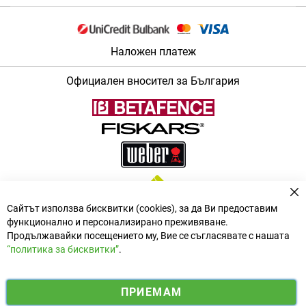
Наложен платеж
Официален вносител за България
За
Сайтът използва бисквитки (cookies), за да Ви предоставим
функционално и персонализирано преживяване.
Продължавайки посещението му, Вие се съгласявате с нашата
“политика за бисквитки”
.
i
y
ПРИЕМАМ
f
n
o
Електронен магазин