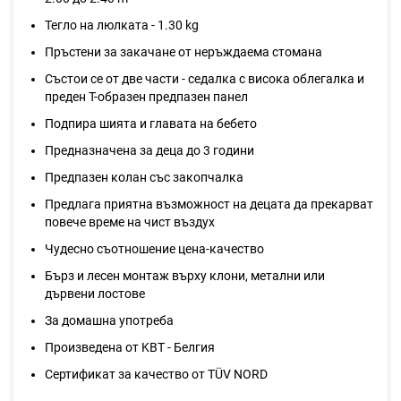
Тегло на люлката - 1.30 kg
Пръстени за закачане от неръждаема стомана
Състои се от две части - седалка с висока облегалка и
преден Т-образен предпазен панел
Подпира шията и главата на бебето
Предназначена за деца до 3 години
Предпазен колан със закопчалка
Предлага приятна възможност на децата да прекарват
повече време на чист въздух
Чудесно съотношение цена-качество
Бърз и лесен монтаж върху клони, метални или
дървени лостове
За домашна употреба
Произведена от KBT - Белгия
Сертификат за качество от TÜV NORD