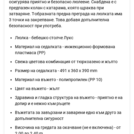
осигурява приятно и безопасно люлеене. Снабдена е с
предпазен колан с катарама, която щраква при
затваряне.
Т-образната предна преграда на люлката има
3 точки на закрепване. Това добавя допълнителна
безопасност при употреба.
Люлка - бебешко столче Лукс
Материал на седалката - инжекционно формована
пластмаса (PP)
Свежа цветова комбинация от тюркоазено и жълто
Размер на седалката - 491 х 360 х 390 mm
Материал на въжето - полипропилен (PP 10)
Цвят на въжето - жълт
Здравина и гладка структура на въжето - приятно e на
допир и е нежно към ръцете
Въжетата за завързани и заварени едно към друго за
допълнителна сигурност
Височина на гредата за окачване (не е включена) - от
2.00 до 2.40 m