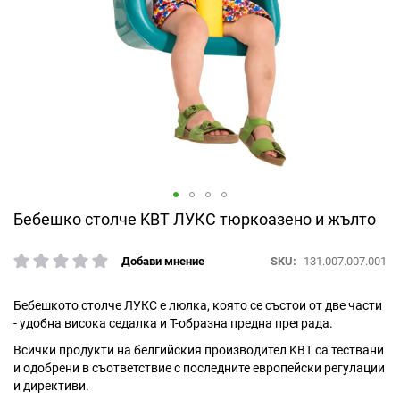
Преминете
Бебешко столче KBT ЛУКС тюркоазено и жълто
към
началото
SKU
131.007.007.001
Добави мнение
рейтинг:
на
галерия
със
Бебешкото столче ЛУКС е люлка, която се състои от две части
снимки
- удобна висока седалка и Т-образна предна преграда.
Всички продукти на белгийския производител KBT са тествани
и одобрени в съответствие с последните европейски регулации
и директиви.