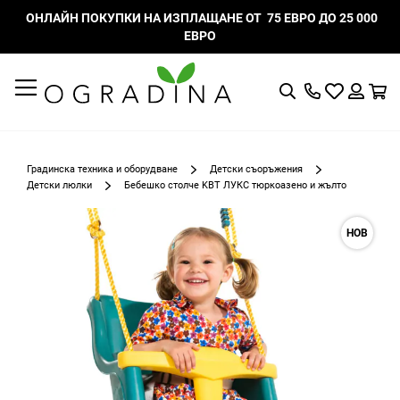
ОНЛАЙН ПОКУПКИ НА ИЗПЛАЩАНЕ ОТ 75 ЕВРО ДО 25 000
ЕВРО
Търсене
Моят
К
списък
Вход
с
любими
Градинска техника и оборудване
Детски съоръжения
Детски люлки
Бебешко столче KBT ЛУКС тюркоазено и жълто
Преминете
НОВ
към
края
на
галерията
на
изображенията