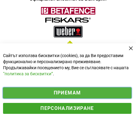
За
Сайтът използва бисквитки (cookies), за да Ви предоставим
функционално и персонализирано преживяване.
Продължавайки посещението му, Вие се съгласявате с нашата
“политика за бисквитки”
.
i
y
ПРИЕМАМ
f
n
o
Електронен магазин
разработен и поддържан от
a
s
u
ПЕРСОНАЛИЗИРАНЕ
© 2025 Ogradina.bg Всички права запазени. | Обменен курс:
c
t
t
1.95583 лв. за 1 €.
e
a
u