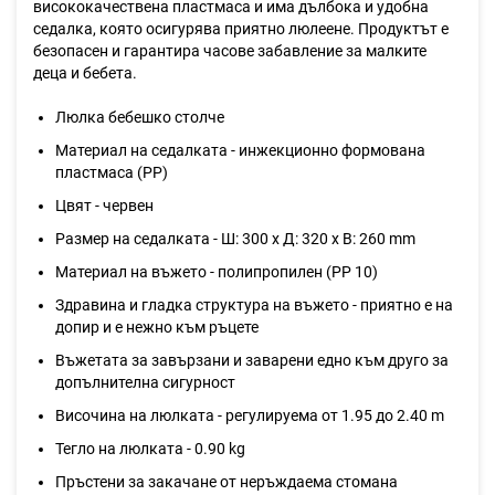
висококачествена пластмаса и има дълбока и удобна
седалка, която осигурява приятно люлеене. Продуктът е
безопасен и гарантира часове забавление за малките
деца и бебета.
Люлка бебешко столче
Материал на седалката - инжекционно формована
пластмаса (PP)
Цвят - червен
Размер на седалката - Ш: 300 х Д: 320 х В: 260 mm
Материал на въжето - полипропилен (PP 10)
Здравина и гладка структура на въжето - приятно e на
допир и е нежно към ръцете
Въжетата за завързани и заварени едно към друго за
допълнителна сигурност
Височина на люлката - регулируема от 1.95 до 2.40 m
Тегло на люлката - 0.90 kg
Пръстени за закачане от неръждаема стомана