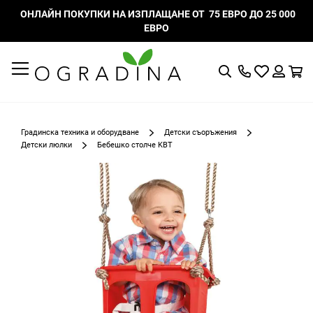
ОНЛАЙН ПОКУПКИ НА ИЗПЛАЩАНЕ ОТ 75 ЕВРО ДО 25 000
ЕВРО
Търсене
Моят
К
списък
Вход
с
любими
Градинска техника и оборудване
Детски съоръжения
Детски люлки
Бебешко столче KBT
Преминете
към
края
на
галерията
на
изображенията