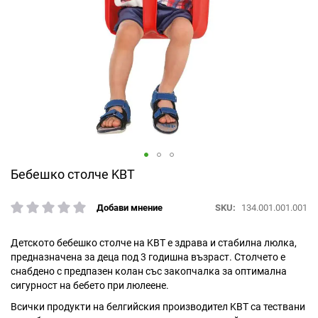
Преминете
Бебешко столче KBT
към
началото
SKU
134.001.001.001
Добави мнение
рейтинг:
на
галерия
със
Детското бебешко столче на KBT е здрава и стабилна люлка,
снимки
предназначена за деца под 3 годишна възраст. Столчето е
снабдено с предпазен колан със закопчалка за оптимална
сигурност на бебето при люлеене.
Всички продукти на белгийския производител KBT са тествани