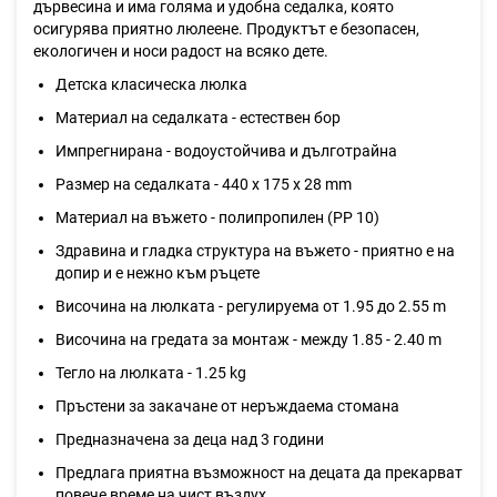
дървесина и има голяма и удобна седалка, която
осигурява приятно люлеене. Продуктът е безопасен,
екологичен и носи радост на всяко дете.
Детска класическа люлка
Материал на седалката - естествен бор
Импрегнирана - водоустойчива и дълготрайна
Размер на седалката - 440 х 175 х 28 mm
Материал на въжето - полипропилен (PP 10)
Здравина и гладка структура на въжето - приятно e на
допир и е нежно към ръцете
Височина на люлката - регулируема от 1.95 до 2.55 m
Височина на гредата за монтаж - между 1.85 - 2.40 m
Тегло на люлката - 1.25 kg
Пръстени за закачане от неръждаема стомана
Предназначена за деца над 3 години
Предлага приятна възможност на децата да прекарват
повече време на чист въздух