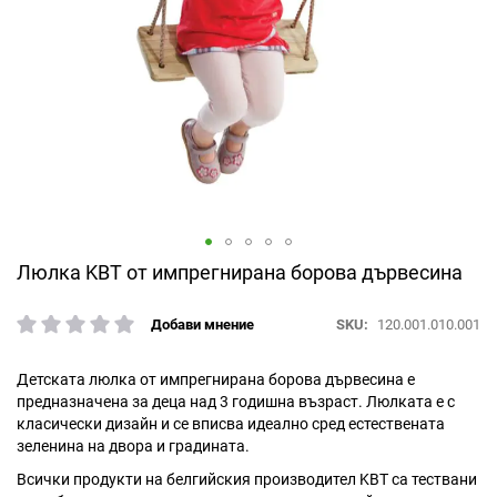
Преминете
Люлка KBT от импрегнирана борова дървесина
към
началото
SKU
120.001.010.001
Добави мнение
рейтинг:
на
галерия
със
Детската люлка от импрегнирана борова дървесина е
снимки
предназначена за деца над 3 годишна възраст. Люлката е с
класически
дизайн и се вписва идеално сред естествената
зеленина на двора и градината.
Всички продукти на белгийския производител KBT са тествани