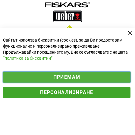
За
Сайтът използва бисквитки (cookies), за да Ви предоставим
функционално и персонализирано преживяване.
Продължавайки посещението му, Вие се съгласявате с нашата
“политика за бисквитки”
.
i
y
ПРИЕМАМ
f
n
o
Електронен магазин
разработен и поддържан от
a
s
u
ПЕРСОНАЛИЗИРАНЕ
© 2025 Ogradina.bg Всички права запазени. | Обменен курс:
c
t
t
1.95583 лв. за 1 €.
e
a
u
b
g
b
o
r
e