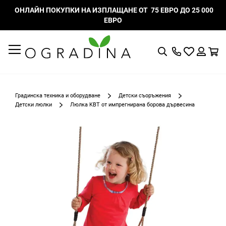
ОНЛАЙН ПОКУПКИ НА ИЗПЛАЩАНЕ ОТ 75 ЕВРО ДО 25 000
ЕВРО
Търсене
Моят
К
списък
Вход
с
любими
Градинска техника и оборудване
Детски съоръжения
Детски люлки
Люлка KBT от импрегнирана борова дървесина
Преминете
към
края
на
галерията
на
изображенията