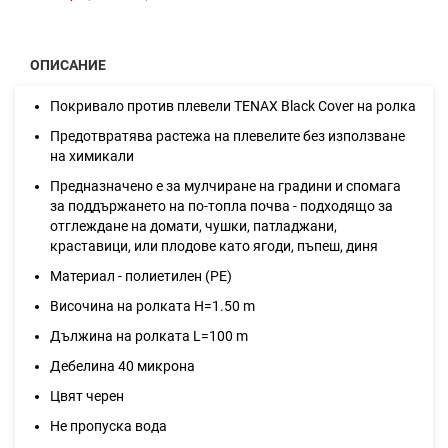
ОПИСАНИЕ
Покривало против плевели TENAX Black Cover на ролка
Предотвратява растежа на плевелите без използване
на химикали
Предназначено е за мулчиране на градини и спомага
за поддържането на по-топла почва - подходящо за
отглеждане на домати, чушки, патладжани,
краставици, или плодове като ягоди, пъпеш, диня
Материал - полиетилен (PE)
Височина на ролката H=1.50 m
Дължина на ролката L=100 m
Дебелина 40 микрона
Цвят черен
Не пропуска вода