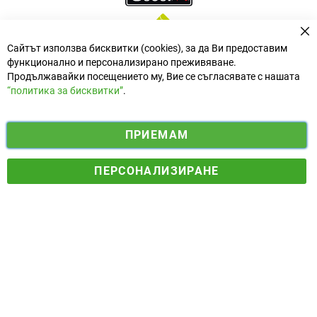
За
Сайтът използва бисквитки (cookies), за да Ви предоставим
функционално и персонализирано преживяване.
Продължавайки посещението му, Вие се съгласявате с нашата
“политика за бисквитки”
.
i
y
ПРИЕМАМ
f
n
o
Електронен магазин
разработен и поддържан от
a
s
u
ПЕРСОНАЛИЗИРАНЕ
© 2025 Ogradina.bg Всички права запазени. | Обменен курс:
c
t
t
1.95583 лв. за 1 €.
e
a
u
b
g
b
o
r
e
o
a
k
m