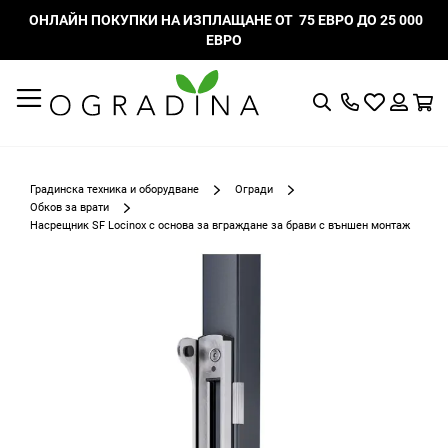
ОНЛАЙН ПОКУПКИ НА ИЗПЛАЩАНЕ ОТ 75 ЕВРО ДО 25 000
ЕВРО
Търсене
Моят
К
списък
Вход
с
любими
Градинска техника и оборудване
Огради
Обков за врати
Насрещник SF Locinox с основа за вграждане за брави с външен монтаж
Преминете
към
края
на
галерията
на
изображенията