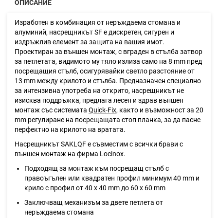
ОПИСАНИЕ
Изработен в комбинация от неръждаема стомана и
алуминий, насрещникът SF е дискретен, сигурен и
издръжлив елемент за защита на вашия имот.
Проектиран за външен монтаж, с вграден в стълба затвор
за петлетата, видимото му тяло излиза само на 8 mm пред
посрещащия стълб, осигурявайки светло разстояние от
13 mm между крилото и стълба. Предназначен специално
за интензивна употреба на открито, насрещникът не
изисква поддръжка, предлага лесен и здрав външен
монтаж със системата
Quick-Fix
, както и възможност за 20
mm регулиране на посрещащата стоп планка, за да пасне
перфектно на крилото на вратата.
Насрещникът SAKLQF е съвместим с всички брави с
външен монтаж на фирма Locinox.
Подходящ за монтаж към посрещащ стълб с
правоъгълен или квадратен профил минимум 40 mm и
крило с профил от 40 х 40 mm до 60 х 60 mm
Заключващ механизъм за двете петлета от
неръждаема стомана