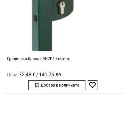
Градинска брава LAKZP1 Locinox
72,48 €
141,76 лв.
Цена
/
Добави в количката
Добави
в
любими