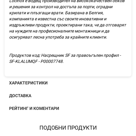
Locinox е водещ производител на висококачествен обков
и решения за контрол на достъпа за порти, оградни
крилати и плъзгащи врати. Базирана в Белгия,
компанията е известна със своите иновативни и
издръжливи продукти, проектирани така, че да отговарят
на нуждите на професионалните монтажници и да
осигуряват лесна употреба за крайните клиенти.
Продуктов код:
Насрещник SF за правоъгълен профил -
SF-KLALUMQF - P00007748.
ХАРАКТЕРИСТИКИ
ДОСТАВКА
РЕЙТИНГ И КОМЕНТАРИ
ПОДОБНИ ПРОДУКТИ