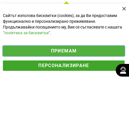
За
Сайтът използва бисквитки (cookies), за да Ви предоставим
функционално и персонализирано преживяване.
Продължавайки посещението му, Вие се съгласявате с нашата
“политика за бисквитки”
.
i
y
ПРИЕМАМ
f
n
o
Електронен магазин
разработен и поддържан от
a
s
u
ПЕРСОНАЛИЗИРАНЕ
© 2025 Ogradina.bg Всички права запазени. | Обменен курс:
c
t
t
1.95583 лв. за 1 €.
e
a
u
b
g
b
o
r
e
o
a
k
m