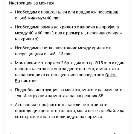
Инструкции за монтаж
Необходим е правоъгълен или квадратен посрещащ
стълб минимум 40 mm
Необходима рамка на крилото с ширина на профила
между 40 и 60 mm (това е размерът, перпендикулярен
на крилото)
Необходимо светло разстояние между крилото и
посрещащния стълб - 13 mm
Монтажните отвори са 2 бр. с диаметър ∅15 mm и един
правоъгълен за затвор за двете петлета, а монтажът
на насрещника се осъществява посредством
Quick-
Fix
винтове
Подробна инструкция за монтаж, можете да намерите
тук: Инструкция за монтаж на насрещник SF
Ако вашият профил е кръгъл или не откривате
подходящия цвят стоп планка, моля не се колебайте да
се свържете с нас за индивидуална поръчка