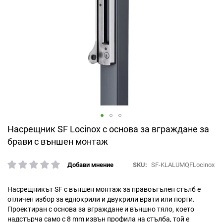
Преминете
Насрещник SF Locinox с основа за вграждане за
към
брави с външен монтаж
началото
на
SKU
SF-KLALUMQFLocinox
Добави мнение
галерия
рейтинг:
със
снимки
Насрещникът SF с външен монтаж за правоъгълен стълб е
отличен избор за еднокрили и двукрили врати или порти.
Проектиран с основа за вграждане и външно тяло, което
надстърча само с 8 mm извън профила на стълба, той е