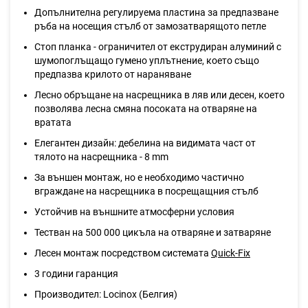
Допълнителна регулируема пластина за предпазване
ръба на носещия стълб от замозатварящото петле
Стоп планка - ограничител от екструдиран алуминий с
шумопоглъщащо гумено уплътнение, което също
предпазва крилото от нараняване
Лесно обръщане на насрещника в ляв или десен, което
позволява лесна смяна посоката на отваряне на
вратата
Елегантен дизайн: дебелина на видимата част от
тялото на насрещника - 8 mm
За външен монтаж, но е необходимо частично
вграждане на насрещника в посрещащния стълб
Устойчив на външните атмосферни условия
Тестван на 500 000 цикъла на отваряне и затваряне
Лесен монтаж посредством системата
Quick-Fix
3 години гаранция
Производител: Locinox (Белгия)