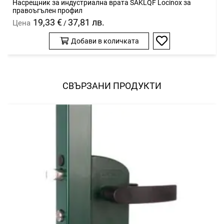
Насрещник за индустриална врата SAKLQF Locinox за
правоъгълен профил
19,33 €
37,81 лв.
Цена
/
Добави в количката
Добави
в
любими
СВЪРЗАНИ ПРОДУКТИ