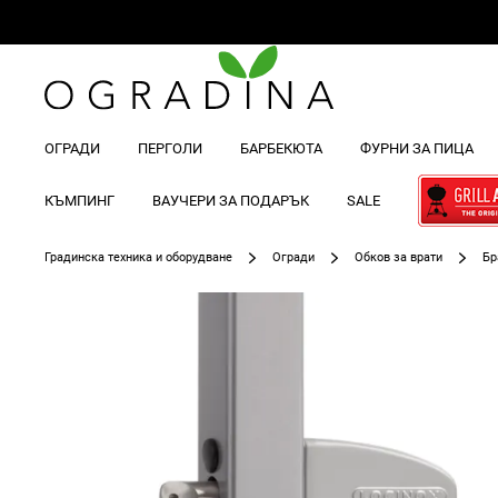
ОГРАДИ
ПЕРГОЛИ
БАРБЕКЮТА
ФУРНИ ЗА ПИЦА
КЪМПИНГ
ВАУЧЕРИ ЗА ПОДАРЪК
SALE
Градинска техника и оборудване
Огради
Обков за врати
Бр
Преминете
към
края
на
галерията
на
изображенията