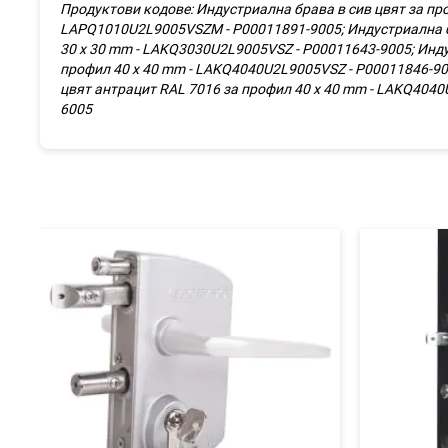
Продуктови кодове:
Индустриална брава в сив цвят за про
LAPQ1010U2L9005VSZM - P00011891-9005; Индустриална бра
30 х 30 mm - LAKQ3030U2L9005VSZ - P00011643-9005; Инду
профил 40 х 40 mm - LAKQ4040U2L9005VSZ - P00011846-900
цвят антрацит RAL 7016 за профил 40 х 40 mm - LAKQ4040
6005