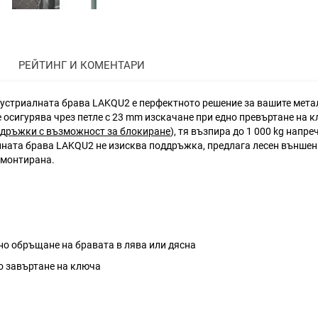
РЕЙТИНГ И КОМЕНТАРИ
ндустриалната брава LAKQU2 е перфектното решение за вашите мет
 осигурява чрез петле с 23 mm изскачане при едно превъртане на 
дръжки с възможност за блокиране
), тя възпира до 1 000 kg нап
лната брава LAKQU2 не изисква поддръжка, предлага лесен външен
емонтирана.
но обръщане на бравата в лява или дясна
о завъртане на ключа