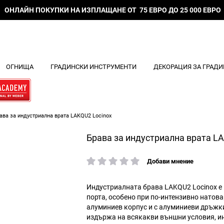
ОНЛАЙН ПОКУПКИ НА ИЗПЛАЩАНЕ ОТ 75 ЕВРО ДО 25 000 ЕВРО
ОГНИЩА
ГРАДИНСКИ ИНСТРУМЕНТИ
ДЕКОРАЦИЯ ЗА ГРАДИ
ава за индустриална врата LAKQU2 Locinox
Брава за индустриална врата L
Добави мнение
рейтинг:
Индустриалната брава LAKQU2 Locinox е 
порта, особено при по-интензивно натов
алуминиев корпус и с алуминиеви дръжки
издържа на всякакви външни условия, 