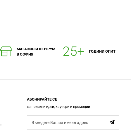
МАГАЗИН И ШОУРУМ
ГОДИНИ ОПИТ
В СОФИЯ
АБОНИРАЙТЕ СЕ
за полезни идеи, ваучери и промоции
А
е
б
о