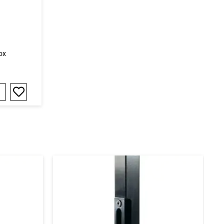
ox
Добави
в
любими