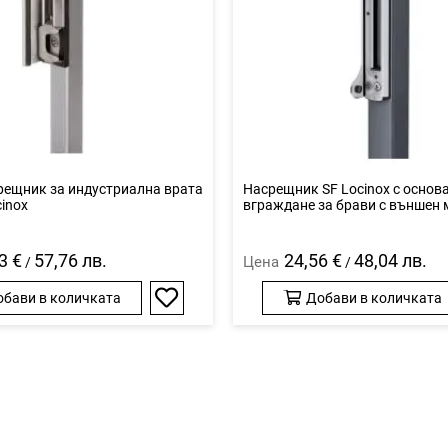
рещник за индустриална врата
Насрещник SF Locinox с основа
inox
вграждане за брави с външен
3 €
57,76 лв.
24,56 €
48,04 лв.
Цена
/
/
обави в количката
Добави в количката
Добави
в
любими