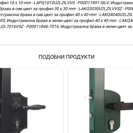
фил 10 х 10 mm - LAPQ1010U2LZILVVS - P00011891-SILV; Индустриалн
ва в сив цвят за профил 30 х 30 mm - LAKQ3030U2LZILVVSZ - P000
стриална брава в сив цвят за профил 40 х 40 mm - LAKQ4040U2LZILV
5; Индустриална брава в зелен цвят за профил 40 х 40 mm - LAKQ
U2L7016VSZ - P00011846-7016; Индустриална брава в зелен цвят з
ПОДОБНИ ПРОДУКТИ