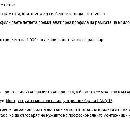
о петле
на рамката, който може да изберете от падащото меню
фил - двете петлета преминават през профила на рамката на крило
покритието на 1 000 часа изпитване със солен разтвор
и правоъгълен) на рамката на вратата, а бравата се монтира към 
ук:
Инструкция за монтаж на индустриални брави LAKQU2
 решения за контрол на достъпа за порти, оградни крилати и плъзг
ака, че да отговарят на нуждите на професионалните монтажници и