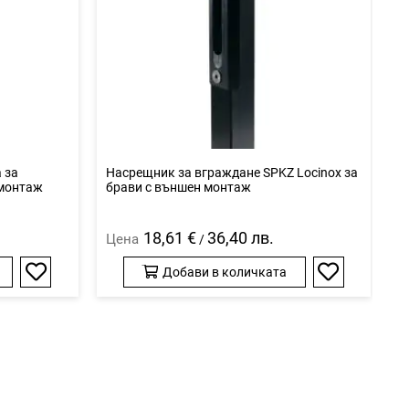
 за
Насрещник за вграждане SPKZ Locinox за
Е
 монтаж
брави с външен монтаж
L
18,61 €
36,40 лв.
Цена
Ц
/
Добави в количката
Добави
Добави
в
в
любими
любими