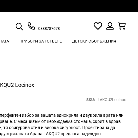
Търсене
Моят
Кошн
0888787678
списък
Вход
с
НАТА
ПРИБОРИ ЗА ГОТВЕНЕ
ДЕТСКИ СЪОРЪЖЕНИЯ
любими
AKQU2 Locinox
SKU
LAKQU2Locinox
перфектен избор за вашaта еднокрила и двукрила вратa или
арване. С механизъм от неръждаема стомана, скрит в здрав
, тя осигурява стил и висока сигурност. Проектирана да
индустриалната брава LAKQU2 предлага надеждно