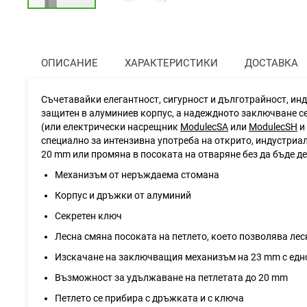
Преминете
към
началото
на
ОПИСАНИЕ
ХАРАКТЕРИСТИКИ
ДОСТАВКА
галерия
със
снимки
Съчетавайки елегантност, сигурност и дълготрайност, и
защитен в алуминиев корпус, а надеждното заключване се
(или електрически насрещник
ModulecSA
или
ModulecSH
и
специално за интензивна употреба на открито, индустриа
20 mm или промяна в посоката на отваряне без да бъде д
Механизъм от неръждаема стомана
Корпус и дръжки от алуминий
Секретен ключ
Лесна смяна посоката на петлето, което позволява лес
Изскачане на заключващия механизъм на 23 mm с едн
Възможност за удължаване на петлетата до 20 mm
Петлето се прибира с дръжката и с ключа