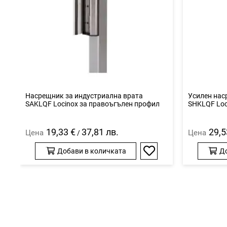
Насрещник за индустриална врата
Усилен нас
SAKLQF Locinox за правоъгълен профил
SHKLQF Loc
19,33 €
37,81 лв.
29,5
Цена
Цена
/
Добави в количката
Д
Добави
в
любими