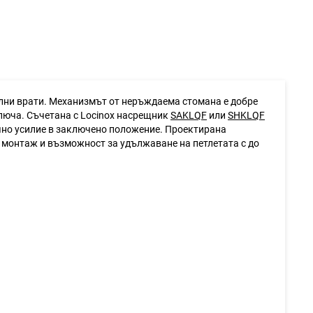
ални врати. Механизмът от неръждаема стомана е добре
ключа. Съчетана с Locinox насрещник
SAKLQF
или
SHKLQF
речно усилие в заключено положение. Проектирана
 монтаж и възможност за удължаване на петлетата с до