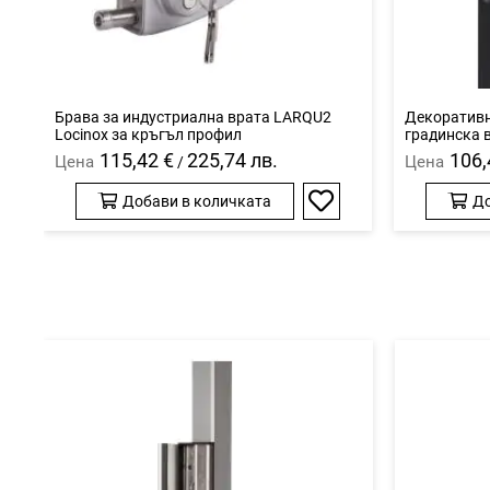
Брава за индустриална врата LARQU2
Декоративн
Locinox за кръгъл профил
градинска 
115,42 €
225,74 лв.
106,
Цена
Цена
/
Добави в количката
До
Добави
в
любими