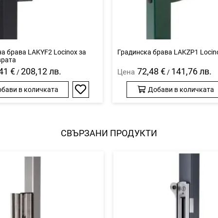
а брава LAKYF2 Locinox за
Градинска брава LAKZP1 Locin
врата
41 €
208,12 лв.
72,48 €
141,76 лв.
Цена
/
/
бави в количката
Добави в количката
Добави
в
любими
СВЪРЗАНИ ПРОДУКТИ