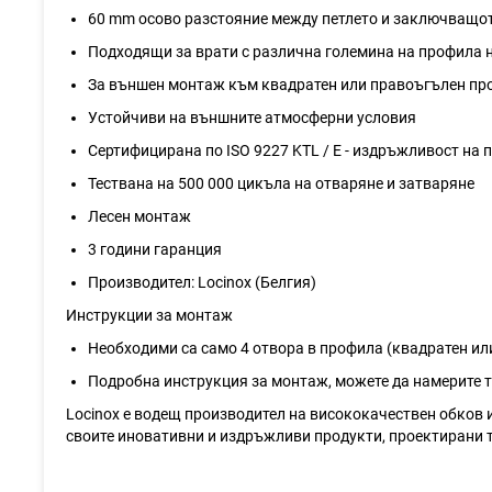
60 mm осово разстояние между петлето и заключващот
Подходящи за врати с различнa големина на профила 
За външен монтаж към квадратен или правоъгълен про
Устойчиви на външните атмосферни условия
Сертифицирана по ISO 9227 KTL / E - издръжливост на 
Тествана на 500 000 цикъла на отваряне и затваряне
Лесен монтаж
3 години гаранция
Производител: Locinox (Белгия)
Инструкции за монтаж
Необходими са само 4 отвора в профила (квадратен ил
Подробна инструкция за монтаж, можете да намерите т
Locinox е водещ производител на висококачествен обков и
своите иновативни и издръжливи продукти, проектирани т