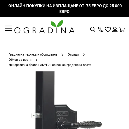
ОНЛАЙН ПОКУПКИ НА ИЗПЛАЩАНЕ ОТ 75 ЕВРО ДО 25 000
ЕВРО
Търсене
Моят
К
списък
Вход
с
любими
Градинска техника и оборудване
Огради
Обков за врати
Декоративна брава LAKYF2 Locinox за градинска врата
Преминете
към
края
на
галерията
на
изображенията