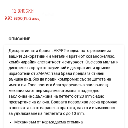
12 ВНОСКИ
9.93 евро
(19.42 лева)
ОПИСАНИЕ
Декоративната брава LAKYF2 е идеалното решение за
вашите декоративни и метални врати от ковано желязо,
комбинирайки елегантност и сигурност. Със своя малък и
дискретен корпус от алуминий и декоративни дръжки
изработени от ZAMAC, тази брава предлага стилен
външен вид, без да прави компромис със защитата на
имота ви. Това постига благодарение на заключващ
механизъм от неръждаема стомана и надеждно
заключване с дължина на петлето от 23 mm с едно
превъртане на ключа. Бравата позволява лесна промяна
в посоката на отваряне на вратата, както и възможност
за удължаване на петлетата с до 10 mm.
Механизъм от неръждаема стомана