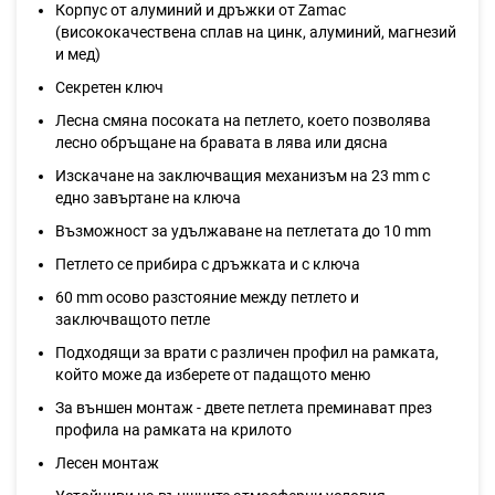
Корпус от алуминий и дръжки от Zamac
(висококачествена сплав на цинк, алуминий, магнезий
и мед)
Секретен ключ
Лесна смяна посоката на петлето, което позволява
лесно обръщане на бравата в лява или дясна
Изскачане на заключващия механизъм на 23 mm с
едно завъртане на ключа
Възможност за удължаване на петлетата до 10 mm
Петлето се прибира с дръжката и с ключа
60 mm осово разстояние между петлето и
заключващото петле
Подходящи за врати с различен профил на рамката,
който може да изберете от падащото меню
За външен монтаж - двете петлета преминават през
профила на рамката на крилото
Лесен монтаж