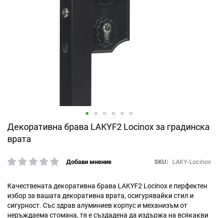
Преминете
Декоративна брава LAKYF2 Locinox за градинска
към
врата
началото
на
SKU
LAKY-Locinox
Добави мнение
галерия
рейтинг:
със
снимки
Качествената декоративна брава LAKYF2 Locinox е перфектен
избор за вашaта декоративна вратa, осигурявайки стил и
сигурност. Със здрав алуминиев корпус и механизъм от
неръждаема стомана, тя е създадена да издържа на всякакви