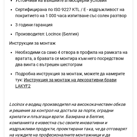
Устойчиви на външните атмосферни условия
Сертифицирана по ISO 9227 KTL / E - издръжливост на
покритието на 1 000 часа изпитване със солен разтвор
3 години гаранция
Производител: Locinox (Белгия)
Инструкции за монтаж
Необходими са само 4 отвора в профила на рамката на
вратата, а бравата се монтира към него посредством
два винта с вътрешен шестограм
Подробна инструкция за монтаж, можете да намерите
тук:
Инструкция за монтаж на декоративни брави
LAKYF2
Locinox е водещ производител на висококачествен обков
и решения за контрол на достъпа за порти, оградни
крилати и плъзгащи врати. Базирана в Белгия,
компанията е известна със своите иновативни и
издръжливи продукти, проектирани така, че да отговарят
на нуждите на професионалните монтажници и да