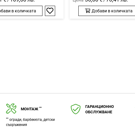
бави в количката
Добави в количката
Добави
в
любими
ГАРАНЦИОННО
**
МОНТАЖ
ОБСЛУЖВАНЕ
**
огради, барбекюта, детски
съоръжения