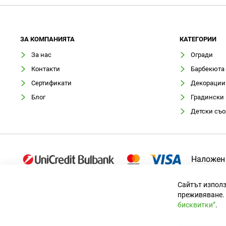
ЗA КОМПАНИЯТА
КАТЕГОРИИ
За нас
Огради
Контакти
Барбекюта
Сертификати
Декорации
Блог
Градински
Детски съ
Наложен
Сайтът използ
преживяване. 
бисквитки”
.
Официален вносител за България