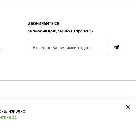
АБОНИРАЙТЕ СЕ
за полезни идеи, ваучери и промоции
А
е
б
о
н
и
р
а
н
е
Зат
сонализирано
итика за