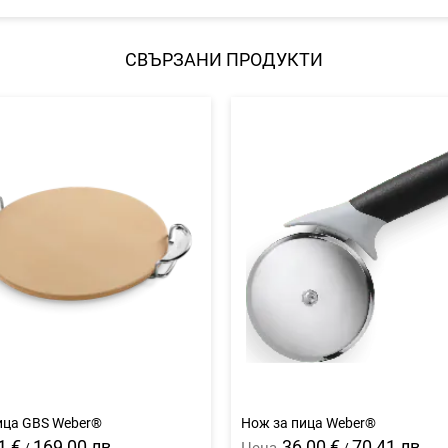
СВЪРЗАНИ ПРОДУКТИ
ица GBS Weber®
Нож за пица Weber®
1 €
169,00 лв.
36,00 €
70,41 лв.
Цена
/
/