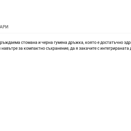
ТАРИ
ръждаема стомана и черна гумена дръжка, която е достатъчно здра
 навътре за компактно съхранение, да я закачите с интегрираната 