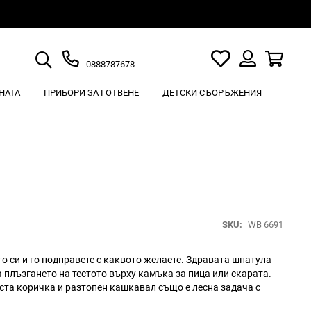
Търсене
Моят
Кошн
0888787678
списък
Вход
с
НАТА
ПРИБОРИ ЗА ГОТВЕНЕ
ДЕТСКИ СЪОРЪЖЕНИЯ
любими
SKU
WB 6691
о си и го подправете с каквото желаете. Здравата шпатула
 плъзгането на тестото върху камъка за пица или скарата.
ста коричка и разтопен кашкавал също е лесна задача с