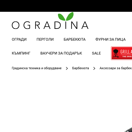
ОГРАДИ
ПЕРГОЛИ
БАРБЕКЮТА
ФУРНИ ЗА ПИЦА
КЪМПИНГ
ВАУЧЕРИ ЗА ПОДАРЪК
SALE
Градинска техника и оборудване
Барбекюта
Аксесоари за барбе
Преминете
към
края
на
галерията
на
изображенията