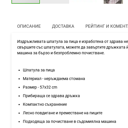
Преминете
към
началото
на
ОПИСАНИЕ
ДОСТАВКА
РЕЙТИНГ И КОМЕН
галерия
със
снимки
Издръжливата шпатула за пица е изработена от здрава не
свършите със шпатулата, можете да завъртите дръжката ѝ
машина за бързо и безпроблемно почистване.
Шпатула за пица
Материал - неръждаема стомана
Размер - 57х32 cm
Прибираща се здрава дръжка
Компактно съхранение
Лесно повдигане и преместване на пиците
Подходяща за почистване в съдомиялна машина