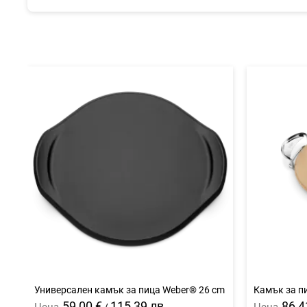
Универсален камък за пица Weber® 26 cm
Камък за п
59,00 €
115,39 лв.
86,4
Цена
Цена
/