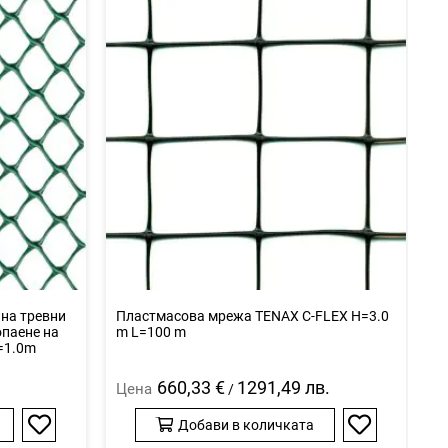
 на тревни
Пластмасова мрежа TENAX C-FLEX H=3.0
А
опаене на
m L=100 m
m
=1.0m
660,33 €
1291,49 лв.
Цена
Ц
/
Добави в количката
Добави
Добави