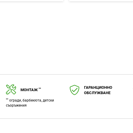
в
любими
ГАРАНЦИОННО
**
МОНТАЖ
ОБСЛУЖВАНЕ
**
огради, барбекюта, детски
съоръжения