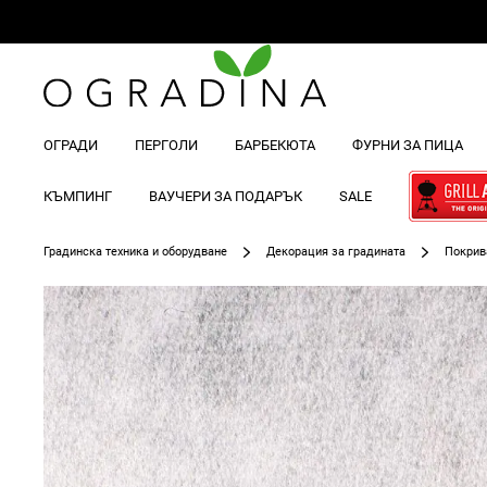
ОГРАДИ
ПЕРГОЛИ
БАРБЕКЮТА
ФУРНИ ЗА ПИЦА
КЪМПИНГ
ВАУЧЕРИ ЗА ПОДАРЪК
SALE
Градинска техника и оборудване
Декорация за градината
Покрив
Преминете
към
края
на
галерията
на
изображенията