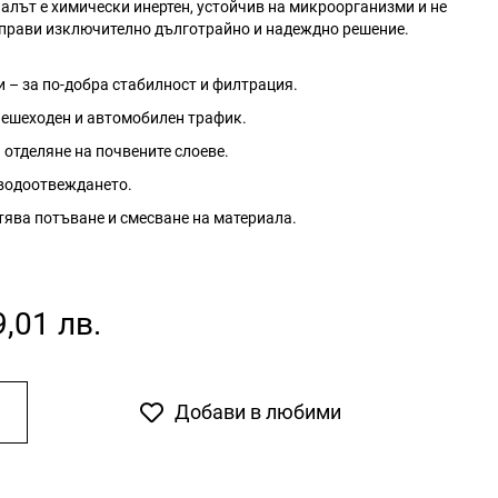
алът е химически инертен, устойчив на микроорганизми и не
о прави изключително дълготрайно и надеждно решение.
 – за по-добра стабилност и филтрация.
 пешеходен и автомобилен трафик.
 отделяне на почвените слоеве.
 водоотвеждането.
тява потъване и смесване на материала.
9,01 лв.
Добави в любими