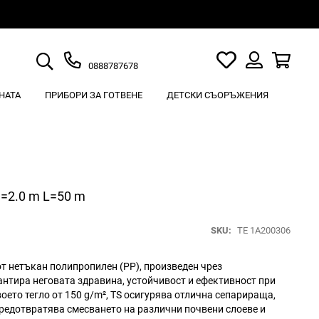
Търсене
Моят
Кошн
0888787678
списък
Вход
с
НАТА
ПРИБОРИ ЗА ГОТВЕНЕ
ДЕТСКИ СЪОРЪЖЕНИЯ
любими
H=2.0 m L=50 m
SKU
TE 1A200306
от нетъкан полипропилен (PP), произведен чрез
антира неговата здравина, устойчивост и ефективност при
оето тегло от 150 g/m², TS осигурява отлична сепарираща,
редотвратява смесването на различни почвени слоеве и