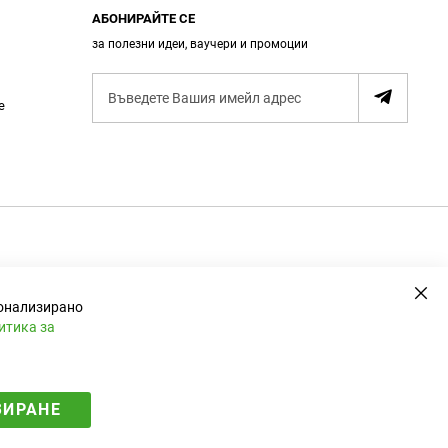
АБОНИРАЙТЕ СЕ
за полезни идеи, ваучери и промоции
А
е
б
о
н
и
р
а
н
е
Зат
сонализирано
итика за
ЗИРАНЕ
Електронен магазин
разработен и поддържан от