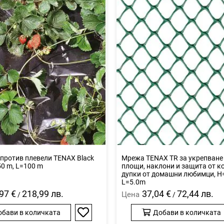
против плевели TENAX Black
Мрежа TENAX TR за укрепване
50 m, L=100 m
площи, наклони и защита от к
дупки от домашни любимци, H
L=5.0m
97 €
218,99 лв.
37,04 €
72,44 лв.
Цена
/
/
обави в количката
Добави в количката
Добави