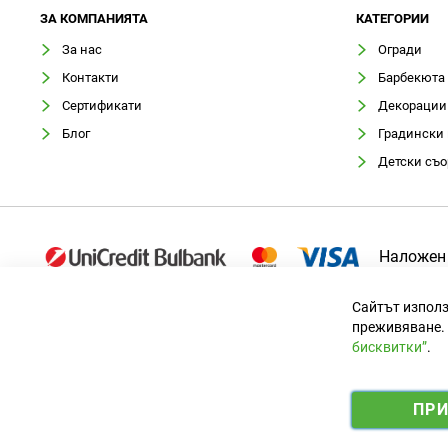
ЗA КОМПАНИЯТА
КАТЕГОРИИ
За нас
Огради
Контакти
Барбекюта
Сертификати
Декорации
Блог
Градински
Детски съ
Наложен
Сайтът използ
преживяване. 
бисквитки”
.
Официален вносител за България
ПР
© 2025 Ogradina.bg Всички права запазени. | Обменен курс: 1.9