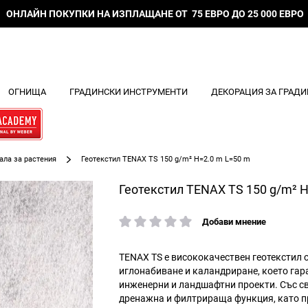
ОНЛАЙН ПОКУПКИ НА ИЗПЛАЩАНЕ ОТ 75 ЕВРО ДО 25 000 ЕВРО
ОГНИЩА
ГРАДИНСКИ ИНСТРУМЕНТИ
ДЕКОРАЦИЯ ЗА ГРАДИ
ала за растения
Геотекстил TENAX TS 150 g/m² H=2.0 m L=50 m
Геотекстил TENAX TS 150 g/m² 
Добави мнение
рейтинг:
TENAX TS е висококачествен геотекстил 
иглонабиване и каландриране, което гар
инженерни и ландшафтни проекти. Със св
дренажна и филтрираща функция, като п