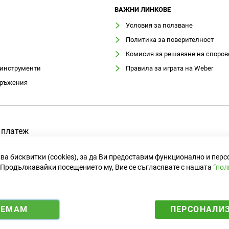
ВАЖНИ ЛИНКОВЕ
Условия за ползване
Политика за поверителност
Комисия за решаване на споров
 инструменти
Правила за играта на Weber
оръжения
 платеж
ва бисквитки (cookies), за да Ви предоставим функционално и пер
Продължавайки посещението му, Вие се съгласявате с нашата
“пол
ИЕМАМ
ПЕРСОНАЛИ
i
y
5583 лв. за 1 €.