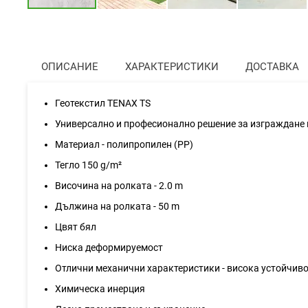
Преминете
към
началото
на
ОПИСАНИЕ
ХАРАКТЕРИСТИКИ
ДОСТАВКА
галерия
със
снимки
Геотекстил TENAX TS
Универсално и професионално решение за изграждане 
Материал - полипропилен (PP)
Тегло 150 g/m²
Височина на ролката - 2.0 m
Дължина на ролката - 50 m
Цвят бял
Ниска деформируемост
Отлични механични характеристики - висока устойчиво
Химическа инерция