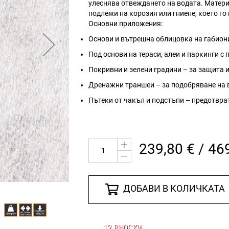
улеснява отвеждането на водата. Матери
подлежи на корозия или гниене, което г
Основни приложения:
Основи и вътрешна облицовка на габиони
Под основи на тераси, алеи и паркинги с
Покривни и зелени градини – за защита и
Дренажни траншеи – за подобряване на
Пътеки от чакъл и подстъпи – предотвра
239,80 € / 46
ДОБАВИ В КОЛИЧКАТА
12 ВНОСКИ