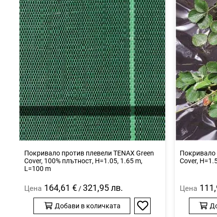
Покривало против плевели TENAX Green
Покривало 
Cover, 100% плътност, H=1.05, 1.65 m,
Cover, H=1.
L=100 m
164,61 €
321,95 лв.
111,
Цена
Цена
/
Добави в количката
Д
Добави