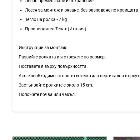
Лесно преместване и съхранение
Лесен за монтаж и рязане, без разпадане по краищата
Тегло на ролка - 7 kg
Производител Tenax (Италия)
Инструкции за монтаж:
Развийте ролката и я отрежете по размер.
Поставете я върху повърхността.
Ако е необходимо, сгънете геотекстила вертикално върху с
Застъпвайте ролките с около 15 cm.
Положете почва или чакъл.