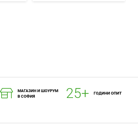
в
в
любими
любими
МАГАЗИН И ШОУРУМ
ГОДИНИ ОПИТ
В СОФИЯ