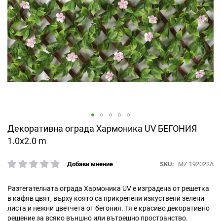
Преминете
Декоративна ограда Хармоника UV БЕГОНИЯ
към
1.0x2.0 m
началото
на
SKU
MZ 192022A
Добави мнение
галерия
рейтинг:
със
снимки
Разтегателната ограда Хармоника UV е изградена от решетка
в кафяв цвят, върху която са прикрепени изкуствени зелени
листа и нежни цветчета от бегония. Тя е красиво декоративно
решение за всяко външно или вътрешно пространство.