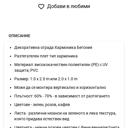
Добави в любими
ОПИСАНИЕ
Декоративна ограда Хармоника Бегония
Разтегателен плет тип хармоника
Материал: висококачествен полиетилен (PE) с UV
защита; PVC
Размер: 1.0 х 2.0 m или 2.0 x 1.0 m
Може да се монтира вертикално и хоризонтално
Плътност: 60% - 70% - в зависимост от разтягането
Цветове - зелен, розов, кафяв
Листа - различни нюанси на зеленото и лека текстура,
която придава естествен вид
Цветчета - нежни розови цветове с фини венчелистчета