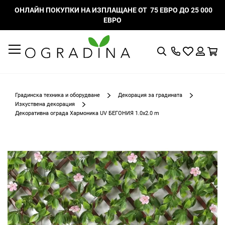
ОНЛАЙН ПОКУПКИ НА ИЗПЛАЩАНЕ ОТ 75 ЕВРО ДО 25 000
ЕВРО
Търсене
Моят
К
списък
Вход
с
любими
Градинска техника и оборудване
Декорация за градината
Изкуствена декорация
Декоративна ограда Хармоника UV БЕГОНИЯ 1.0x2.0 m
Преминете
към
края
на
галерията
на
изображенията