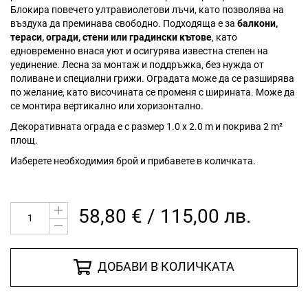
Блокира повечето ултравиолетови лъчи, като позволява на
въздуха да преминава свободно. Подходяща е за
балкони,
тераси, огради, стени или градински кътове
, като
едновременно внася уют и осигурява известна степен на
уединение. Лесна за монтаж и поддръжка, без нужда от
поливане и специални грижи. Оградата може да се разширява
по желание, като височината се променя с ширината. Може да
се монтира вертикално или хоризонтално.
Декоративната ограда е с размер 1.0 х 2.0 m и покрива 2 m²
площ.
Изберете необходимия брой и прибавете в количката.
58,80 € / 115,00 лв.
ДОБАВИ В КОЛИЧКАТА