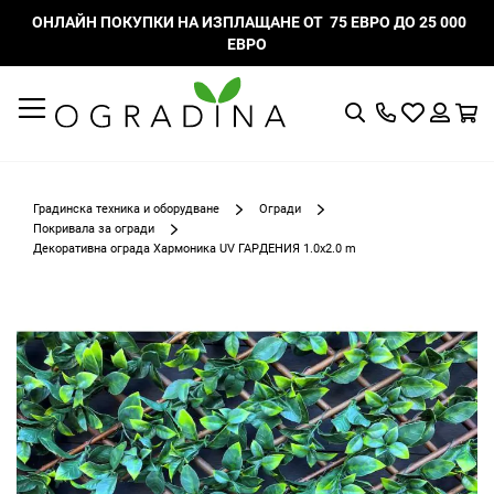
ОНЛАЙН ПОКУПКИ НА ИЗПЛАЩАНЕ ОТ 75 ЕВРО ДО 25 000
ЕВРО
Търсене
Моят
К
списък
Вход
с
любими
Градинска техника и оборудване
Огради
Покривала за огради
Декоративна ограда Хармоника UV ГАРДЕНИЯ 1.0х2.0 m
Преминете
към
края
на
галерията
на
изображенията