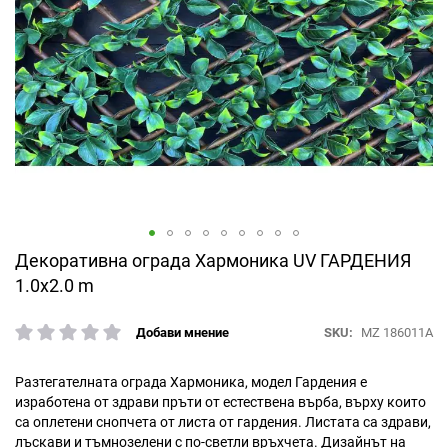
Преминете
Декоративна ограда Хармоника UV ГАРДЕНИЯ
към
1.0х2.0 m
началото
на
SKU
MZ 186011A
Добави мнение
галерия
рейтинг:
със
снимки
Разтегателната ограда Хармоника, модел Гардения е
изработена от здрави пръти от естествена върба, върху които
са оплетени снопчета от листа от гардения. Листата са здрави,
лъскави и тъмнозелени с по-светли връхчета. Дизайнът на