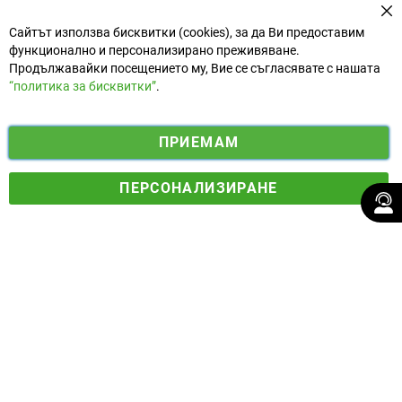
За
Сайтът използва бисквитки (cookies), за да Ви предоставим
функционално и персонализирано преживяване.
Продължавайки посещението му, Вие се съгласявате с нашата
“политика за бисквитки”
.
i
y
ПРИЕМАМ
f
n
o
Електронен магазин
разработен и поддържан от
a
s
u
ПЕРСОНАЛИЗИРАНЕ
© 2025 Ogradina.bg Всички права запазени. | Обменен курс:
c
t
t
1.95583 лв. за 1 €.
e
a
u
b
g
b
o
r
e
o
a
k
m