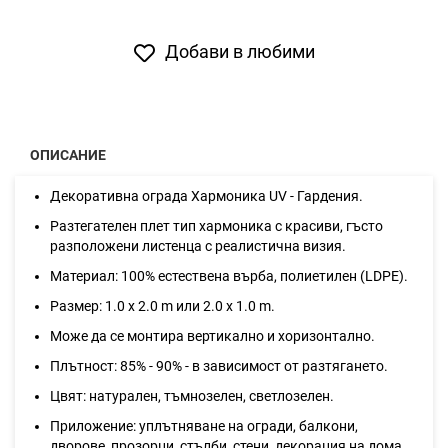
Добави в любими
ОПИСАНИЕ
Декоративна ограда Хармоника UV - Гардения.
Разтегателен плет тип хармоника с красиви, гъсто
разположени листенца с реалистична визия.
Материал: 100% естествена върба, полиетилен (LDPE).
Размер: 1.0 х 2.0 m или 2.0 x 1.0 m.
Може да се монтира вертикално и хоризонтално.
Плътност: 85% - 90% - в зависимост от разтягането.
Цвят: натурален, тъмнозелен, светлозелен.
Приложение: уплътняване на огради, балкони,
дворове, прозорци, стълби, стени, декорация на дома,