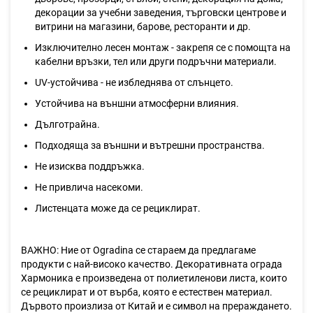
декорации за учебни заведения, търговски центрове и
витрини на магазини, барове, ресторанти и др.
Изключително лесен монтаж - закрепя се с помощта на
кабелни връзки, тел или други подръчни материали.
UV-устойчива - не избледнява от слънцето.
Устойчива на външни атмосферни влияния.
Дълготрайна.
Подходяща за външни и вътрешни пространства.
Не изисква поддръжка.
Не привлича насекоми.
Листенцата може да се рециклират.
ВАЖНО: Ние от Ogradina се стараем да предлагаме
продукти с най-високо качество. Декоративната ограда
Хармоника е произведена от полиетиленови листа, които
се рециклират и от върба, която е естествен материал.
Дървото произлиза от Китай и е символ на прераждането.