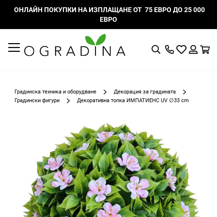
ОНЛАЙН ПОКУПКИ НА ИЗПЛАЩАНЕ ОТ 75 ЕВРО ДО 25 000
ЕВРО
Търсене
Моят
К
списък
Вход
с
любими
Градинска техника и оборудване
Декорация за градината
Градински фигури
Декоративна топка ИМПАТИЕНС UV ∅33 cm
Преминете
към
края
на
галерията
на
изображенията