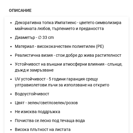
ОПИСАНИЕ
Декоративна топка Импатиенс - цветето символизира
майчината любов, търпението и предаността
Диаметър - ∅ 33 cm
Материал - висококачествен полиетилен (PE)
Реалистична визия - стои добре до жива растителност
Устойчивост на външни атмосферни влияния - слънце,
дъжд и замръзване
UV устойчивост - 5 години гаранция срещу
ултравиолетови лъчи за използване на открито
Водоустойчивост
Цвят - зелен/светлозелен/розов
Не изисква поддръжка
Почиства се лесно под течаща вода
Висока плътност на листата