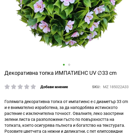
Преминете
Декоративна топка ИМПАТИЕНС UV ∅33 cm
към
началото
SKU
MZ 185022A33
Добави мнение
рейтинг:
на
галерия
със
Голямата декоративна топка от импатиенс е с диаметър 33 cm
снимки
и е внимателно изработена, за да наподобява истинското
растение с изключителна точност. Овалните, леко заострени
зелени листа са разположени гъсто по повърхността на
топката, което осигурява пълнота и богатство на текстурата.
Розовите цветчета са нежни и деликатни, с пет елипсовидни