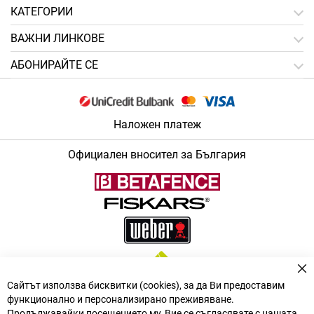
КАТЕГОРИИ
ВАЖНИ ЛИНКОВЕ
АБОНИРАЙТЕ СЕ
Наложен платеж
Официален вносител за България
За
Сайтът използва бисквитки (cookies), за да Ви предоставим
функционално и персонализирано преживяване.
Продължавайки посещението му, Вие се съгласявате с нашата