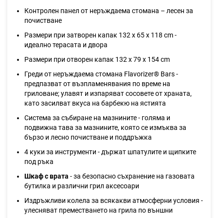
Контролен панел от неръждаема стомана – лесен за
почистване
Размери при затворен капак 132 x 65 x 118 cm -
идеално терасата и двора
Размери при отворен капак 132 x 79 x 154 cm
Греди от неръждаема стомана Flavorizer® Bars -
предпазват от възпламенявания по време на
гриловане; улавят и изпаряват сосовете от храната,
като засилват вкуса на барбекю на ястията
Система за събиране на мазнините - голяма и
подвижна тава за мазнините, която се измъква за
бързо и лесно почистване и поддръжка
4 куки за инструменти - държат шпатулите и щипките
под ръка
Шкаф с врата
- за безопасно съхранение на газовата
бутилка и различни грил аксесоари
Издръжливи колела за всякакви атмосферни условия -
улесняват преместването на грила по външни