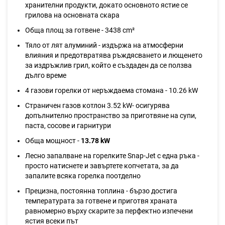
хранителни продукти, докато основното ястие се
грилова на основната скара
Обща площ за готвене - 3438 cm²
Тяло от лят алуминий - издържа на атмосферни
влияния и предотвратява ръждясването и лющенето
за издръжлив грил, който е създаден да се ползва
дълго време
4 газови горелки от неръждаема стомана - 10.26 kW
Страничен газов котлон 3.52 kW- осигурява
допълнително пространство за приготвяне на супи,
паста, сосове и гарнитури
Обща мощност -
13.78 kW
Лесно запалване на горелките Snap-Jet с една ръка -
просто натиснете и завъртете копчетата, за да
запалите всяка горелка поотделно
Прецизна, постоянна топлина - бързо достига
температурата за готвене и приготвя храната
равномерно върху скарите за перфектно изпечени
ястия всеки път