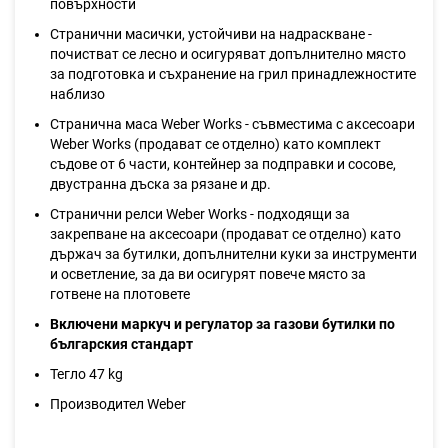
повърхности
Странични масички, устойчиви на надраскване -
почистват се лесно и осигуряват допълнително място
за подготовка и съхранение на грил принадлежностите
наблизо
Странична маса Weber Works - съвместима с аксесоари
Weber Works (продават се отделно) като комплект
съдове от 6 части, контейнер за подправки и сосове,
двустранна дъска за рязане и др.
Странични релси Weber Works - подходящи за
закрепване на аксесоари (продават се отделно) като
държач за бутилки, допълнителни куки за инструменти
и осветление, за да ви осигурят повече място за
готвене на плотовете
Включени маркуч и регулатор за газови бутилки по
българския стандарт
Тегло 47 kg
Производител Weber