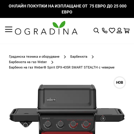
ОНЛАЙН ПОКУПКИ НА ИЗПЛАЩАНЕ ОТ 75 ЕВРО ДО 25 000
ЕВРО
Търсене
Моят
К
списък
Вход
с
любими
Градинска техника и оборудване
Барбекюта
Барбекюта на газ Weber
Барбекю на газ Weber® Spirit EPX-435R SMART STEALTH с чеверме
Преминете
НОВ
към
края
на
галерията
на
изображенията