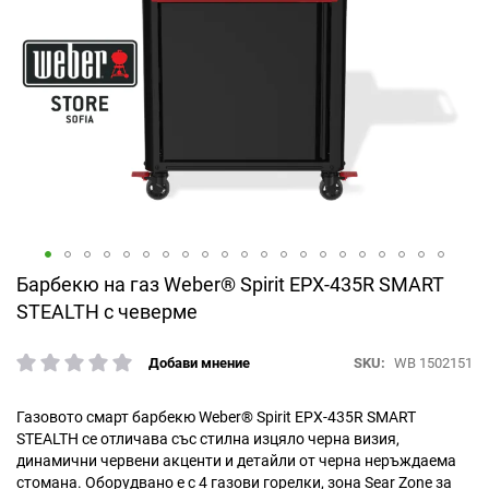
Преминете
Барбекю на газ Weber® Spirit EPX-435R SMART
към
STEALTH с чеверме
началото
на
SKU
WB 1502151
Добави мнение
галерия
рейтинг:
със
снимки
Газовото смарт барбекю Weber® Spirit EPX-435R SMART
STEALTH се отличава със стилна изцяло черна визия,
динамични червени акценти и детайли от черна неръждаема
стомана. Oборудвано e с 4 газови горелки, зона Sear Zone за