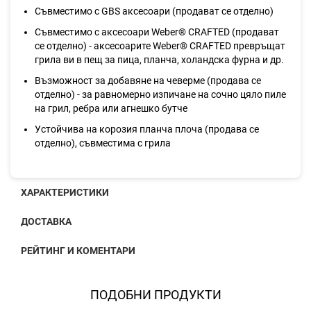
Съвместимо с GBS аксесоари (продават се отделно)
Съвместимо с аксесоари Weber® CRAFTED (продават
се отделно) - аксесоарите Weber® CRAFTED превръщат
грила ви в пещ за пица, планча, холандска фурна и др.
Възможност за добавяне на чеверме (продава се
отделно) - за равномерно изпичане на сочно цяло пиле
на грил, ребра или агнешко бутче
Устойчива на корозия планча плоча (продава се
отделно), съвместима с грила
ХАРАКТЕРИСТИКИ
ДОСТАВКА
РЕЙТИНГ И КОМЕНТАРИ
ПОДОБНИ ПРОДУКТИ