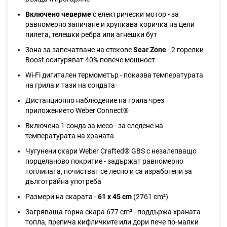
Включено чеверме
с електрически мотор - за
равномерно запичане и хрупкава коричка на цели
пилета, телешки ребра или агнешки бут
Зона за запечатване на стекове
Sear Zone
- 2 горелки
Boost осигуряват 40% повече мощност
Wi-Fi дигитален термометър - показва температурата
на грила и тази на сондата
Дистанционно наблюдение на грила чрез
приложението Weber Connect®
Включена 1 сонда за месо - за следене на
температурата на храната
Чугунени скари Weber Crafted® GBS с незалепващо
порцеланово покритие - задържат равномерно
топлината, почистват се лесно и са изработени за
дълготрайна употреба
Размери на скарата -
61 x 45 cm
(2761 cm²)
Загряваща горна скара 677 cm² - поддържа храната
топла, препича кифличките или дори пече по-малки