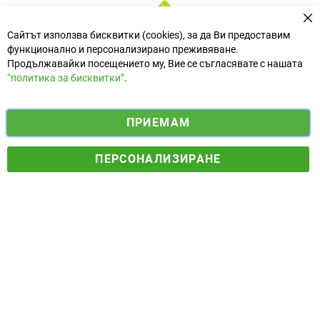
За
Сайтът използва бисквитки (cookies), за да Ви предоставим
функционално и персонализирано преживяване.
Продължавайки посещението му, Вие се съгласявате с нашата
“политика за бисквитки”
.
i
y
ПРИЕМАМ
f
n
o
Електронен магазин
разработен и поддържан от
a
s
u
ПЕРСОНАЛИЗИРАНЕ
© 2025 Ogradina.bg Всички права запазени. | Обменен курс:
c
t
t
1.95583 лв. за 1 €.
e
a
u
b
g
b
o
r
e
o
a
k
m