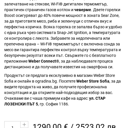
запечатване на стекове, Wi-Fi® дигитален термометър,
практичен страничен газов котлон и
чеверме
. Двете горелки
Boost осигуряват до 40% повече мощност в зоната Sear Zone,
за да приготвяте месо, риба и зеленчуци с отличен вкус и
перфектна коричка. Всяка горелка се запалва бързо и удобно
с една ръка чрез системата Snap-Jet Ignition, а температурата
се контролира с лекота. Забравете за недопечената или
препечена храна – Wi-Fi® термометърът с включена сонда за
месо ви гарантира перфектен контрол върху температурата и
безупречен резултат всеки път. Свържете го с безплатното
приложение
Weber Connect®
, за да наблюдавате процеса
дистанционно и да получавате известия на смартфона си.
Продуктът се предлага ексклузивно в магазин Weber Store
Sofia и онлайн в ogradina.bg. Посетете
Weber Store Sofia
, за да
видите продукта на живо, да получите професионална
консултация и да откриете най-подходящия избор за вас.
Очакваме ви с чаша премиум кафе на адрес:
ул. СТАР
ЛОЗЕНСКИ ПЪТ 5
, гр. София 1186.
1290,00 € / 2523,02 лв.