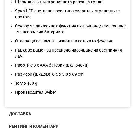
Щраква се към страничната релса на грила
Ярка LED светлина - осветява скарите и страничните
плотове
Сензор за движение с функция включване/изключване
- за пестене на батериите
Отделяща се лампа – използва се и като фенерче
Гъвкаво рамо - за прецизно насочване на светлинния
лъч
Работи с 3 x AAA батерии (включени)
Размери (ШхДхВ): 6.5 x 5.8 x 69 cm
Тегло 400 g
Производител Weber
ДОСТАВКА
РЕЙТИНГ И КОМЕНТАРИ