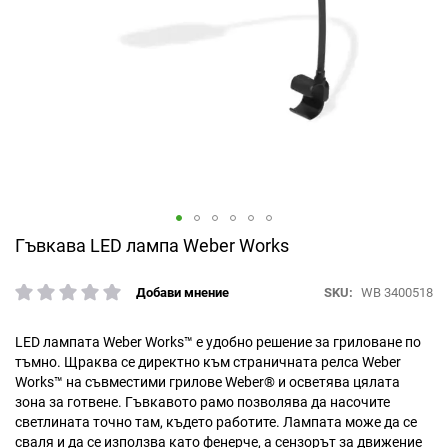
Преминете
Гъвкава LED лампа Weber Works
към
началото
SKU
WB 3400518
Добави мнение
рейтинг:
на
галерия
със
LED лампата Weber Works™ е удобно решение за гриловане по
снимки
тъмно. Щраква се директно към страничната релса Weber
Works™ на съвместими грилове Weber® и осветява цялата
зона за готвене. Гъвкавото рамо позволява да насочите
светлината точно там, където работите. Лампата може да се
сваля и да се използва като фенерче, а сензорът за движение