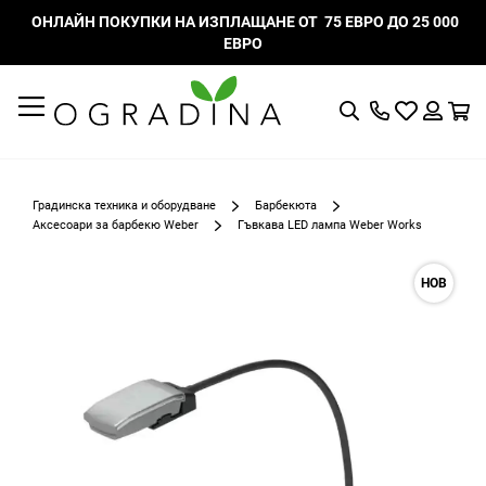
ОНЛАЙН ПОКУПКИ НА ИЗПЛАЩАНЕ ОТ 75 ЕВРО ДО 25 000
ЕВРО
Търсене
Моят
К
списък
Вход
с
любими
Градинска техника и оборудване
Барбекюта
Аксесоари за барбекю Weber
Гъвкава LED лампа Weber Works
Преминете
НОВ
към
края
на
галерията
на
изображенията