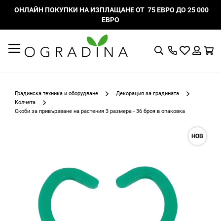
ОНЛАЙН ПОКУПКИ НА ИЗПЛАЩАНЕ ОТ 75 ЕВРО ДО 25 000
ЕВРО
Търсене
Моят
К
списък
Вход
с
любими
Градинска техника и оборудване
Декорация за градината
Колчета
Скоби за привързване на растения 3 размера - 36 броя в опаковка
Преминете
НОВ
към
края
на
галерията
на
изображенията