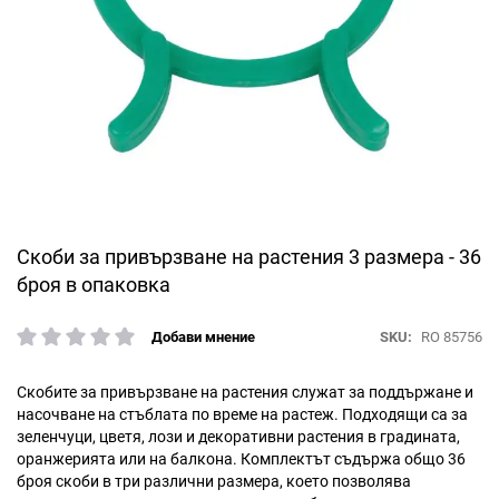
Преминете
Скоби за привързване на растения 3 размера - 36
към
броя в опаковка
началото
на
SKU
RO 85756
Добави мнение
галерия
рейтинг:
със
снимки
Скобите за привързване на растения служат за поддържане и
насочване на стъблата по време на растеж. Подходящи са за
зеленчуци, цветя, лози и декоративни растения в градината,
оранжерията или на балкона. Комплектът съдържа общо 36
броя скоби в три различни размера, което позволява