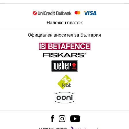
Наложен платеж
Официален вносител за България
i
y
f
n
o
Електронен магазин