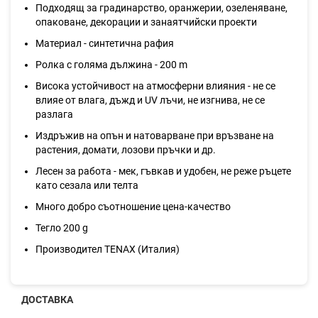
Подходящ за градинарство, оранжерии, озеленяване,
опаковане, декорации и занаятчийски проекти
Материал - синтетична рафия
Ролка с голяма дължина - 200 m
Висока устойчивост на атмосферни влияния - не се
влияе от влага, дъжд и UV лъчи, не изгнива, не се
разлага
Издръжив на опън и натоварване при връзване на
растения, домати, лозови пръчки и др.
Лесен за работа - мек, гъвкав и удобен, не реже ръцете
като сезала или телта
Много добро съотношение цена-качество
Тегло 200 g
Производител TENAX (Италия)
ДОСТАВКА