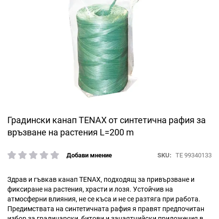
Преминете
Градински канап TENAX от синтетична рафия за
към
връзване на растения L=200 m
началото
на
SKU
TE 99340133
Добави мнение
галерия
рейтинг:
със
снимки
Здрав и гъвкав канап TENAX, подходящ за привързване и
фиксиране на растения, храсти и лозя. Устойчив на
атмосферни влияния, не се къса и не се разтяга при работа.
Предимствата на синтетичната рафия я правят предпочитан
избор за градинарски, битови и занаятчийски приложения в