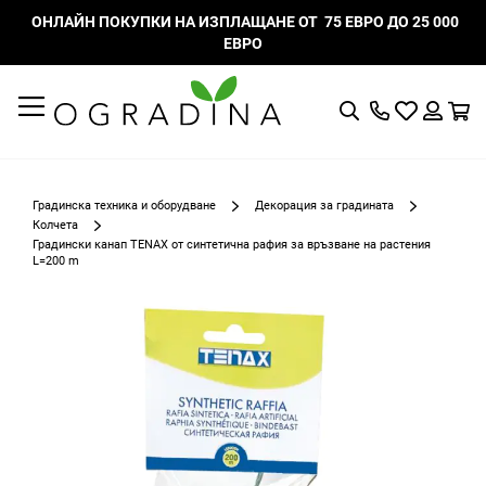
ОНЛАЙН ПОКУПКИ НА ИЗПЛАЩАНЕ ОТ 75 ЕВРО ДО 25 000
ЕВРО
Търсене
Моят
К
списък
Вход
с
любими
Градинска техника и оборудване
Декорация за градината
Колчета
Градински канап TENAX от синтетична рафия за връзване на растения
L=200 m
Преминете
към
края
на
галерията
на
изображенията