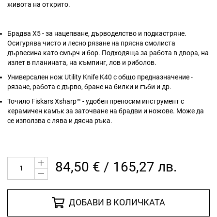
живота на открито.
Брадва X5 - за нацепване, дърводелство и подкастряне.
Осигурява чисто и лесно рязане на прясна смолиста
дървесина като смърч и бор. Подходяща за работа в двора, на
излет в планината, на къмпинг, лов и риболов.
Универсален нож Utility Knife K40 с общо предназначение -
рязане, работа с дърво, бране на билки и гъби и др.
Точило Fiskars Xsharp™ - удобен преносим инструмент с
керамичен камък за заточване на брадви и ножове. Може да
се използва с лява и дясна ръка.
84,50 € / 165,27 лв.
ДОБАВИ В КОЛИЧКАТА