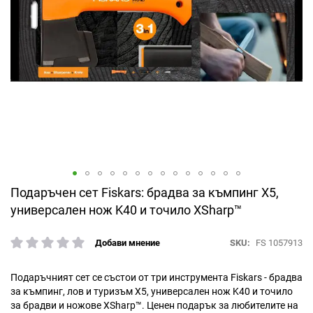
Преминете
Подаръчен сет Fiskars: брадва за къмпинг X5,
към
универсален нож K40 и точило XSharp™
началото
на
SKU
FS 1057913
Добави мнение
галерия
рейтинг:
със
снимки
Подаръчният сет се състои от три инструмента Fiskars - брадва
за къмпинг, лов и туризъм X5, универсален нож K40 и точило
за брадви и ножове XSharp™. Ценен подарък за любителите на