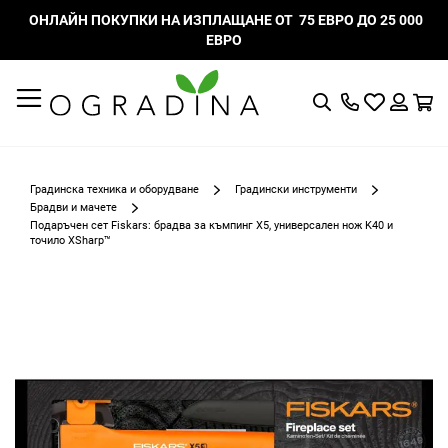
ОНЛАЙН ПОКУПКИ НА ИЗПЛАЩАНЕ ОТ 75 ЕВРО ДО 25 000
ЕВРО
Търсене
Моят
К
списък
Вход
с
любими
Градинска техника и оборудване
Градински инструменти
Брадви и мачете
Подаръчен сет Fiskars: брадва за къмпинг X5, универсален нож K40 и
точило XSharp™
Преминете
към
края
на
галерията
на
изображенията