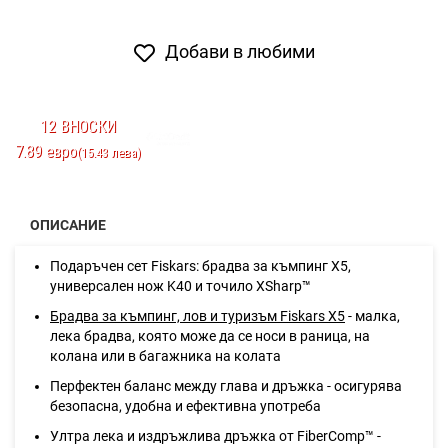
Добави в любими
12 ВНОСКИ
7.89 евро
(15.43 лева)
ОПИСАНИЕ
Подаръчен сет Fiskars: брадва за къмпинг X5,
универсален нож K40 и точило XSharp™
Брадва за къмпинг, лов и туризъм Fiskars X5
- малка,
лека брадва, която може да се носи в раница, на
колана или в багажника на колата
Перфектен баланс между глава и дръжка - осигурява
безопасна, удобна и ефективна употреба
Ултра лека и издръжлива дръжка от FiberComp™ -