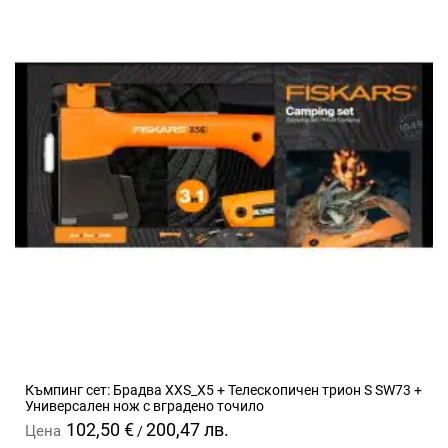
Къмпинг сет: Брадва XXS_X5 + Телескопичен трион S SW73 +
Универсален нож с вградено точило
102,50 €
200,47 лв.
Цена
/