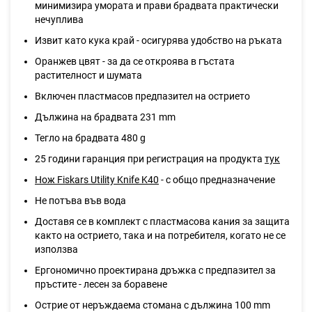
минимизира умората и прави брадвата практически
нечуплива
Извит като кука край - осигурява удобство на ръката
Оранжев цвят - за да се откроява в гъстата
растителност и шумата
Включен пластмасов предпазител на острието
Дължина на брадвата 231 mm
Тегло на брадвата 480 g
25 години гаранция при регистрация на продукта
тук
Нож Fiskars Utility Knife K40
- с общо предназначение
Не потъва във вода
Доставя се в комплект с пластмасова кания за защита
както на острието, така и на потребителя, когато не се
използва
Ергономично проектирана дръжка с предпазител за
пръстите - лесен за боравене
Острие от неръждаема стомана с дължина 100 mm