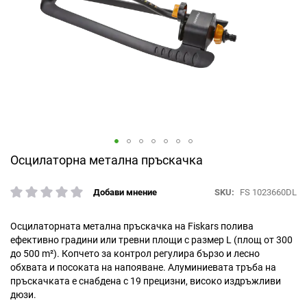
Преминете
Осцилаторна метална пръскачка
към
началото
SKU
FS 1023660DL
Добави мнение
рейтинг:
на
галерия
със
Осцилаторната метална пръскачка на Fiskars полива
снимки
ефективно градини или тревни площи с размер L (площ от 300
до 500 m²). Копчето за контрол регулира бързо и лесно
обхвата и посоката на напояване. Алуминиевата тръба на
пръскачката е снабдена с 19 прецизни, високо издръжливи
дюзи.