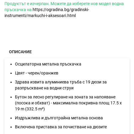
Продуктът е изчерпан. Можете да изберете нов модел водна
пръскачка на
https://ogradina.bg/gradinski-
instrumenti/markuchi-i-aksesoari.html
ОПИСАНИЕ
Осцилаторна метална пръскачка
Цвят - черен/оранжев
Здрава извита алуминиева тръба с 19 дюзи за
разпръскване на водни струи
Бутон за лесно регулиране на зоната за напояване
(посока и обхват) - максимална покривна площ 17.5 х
19 m (332.5 m²)
Издръжлива и дълготрайна метална основа
Включена приставка за почистване на дюзите