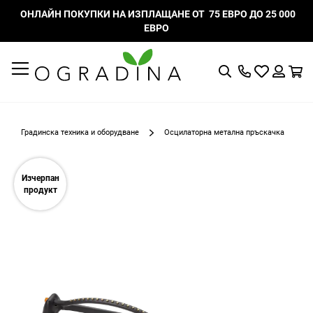
ОНЛАЙН ПОКУПКИ НА ИЗПЛАЩАНЕ ОТ 75 ЕВРО ДО 25 000
ЕВРО
Търсене
Моят
К
списък
Вход
с
любими
Градинска техника и оборудване
Осцилаторна метална пръскачка
Преминете
към
Изчерпан
края
продукт
на
галерията
на
изображенията