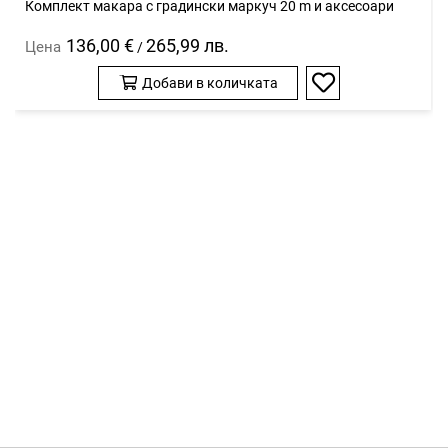
Комплект макара с градински маркуч 20 m и аксесоари
136,00 €
265,99 лв.
Цена
/
Добави в количката
Добави
в
любими