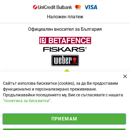
Наложен платеж
Официален вносител за България
За
Сайтът използва бисквитки (cookies), за да Ви предоставим
функционално и персонализирано преживяване.
Продължавайки посещението му, Вие се съгласявате с нашата
“политика за бисквитки”
.
i
y
ПРИЕМАМ
f
n
o
Електронен магазин
разработен и поддържан от