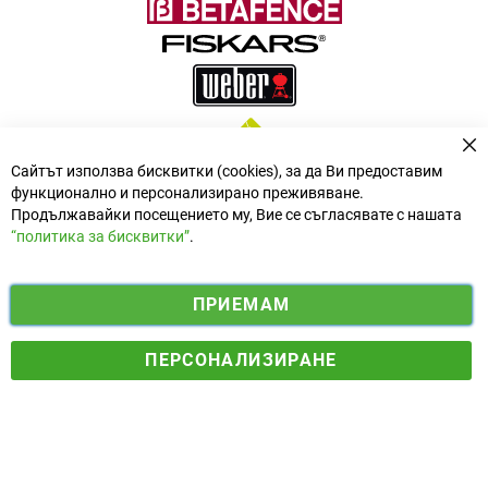
За
Сайтът използва бисквитки (cookies), за да Ви предоставим
функционално и персонализирано преживяване.
Продължавайки посещението му, Вие се съгласявате с нашата
“политика за бисквитки”
.
i
y
ПРИЕМАМ
f
n
o
Електронен магазин
разработен и поддържан от
a
s
u
ПЕРСОНАЛИЗИРАНЕ
© 2025 Ogradina.bg Всички права запазени. | Обменен курс:
c
t
t
1.95583 лв. за 1 €.
e
a
u
b
g
b