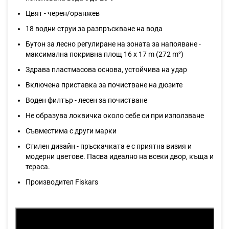
Цвят - черен/оранжев
18 водни струи за разпръскване на вода
Бутон за лесно регулиране на зоната за напояване -
максимална покривна площ 16 х 17 m (272 m²)
Здрава пластмасова основа, устойчива на удар
Включена приставка за почистване на дюзите
Воден филтър - лесен за почистване
Не образува локвичка около себе си при използване
Съвместима с други марки
Стилен дизайн - пръскачката е с приятна визия и
модерни цветове. Пасва идеално на всеки двор, къща и
тераса.
Производител Fiskars