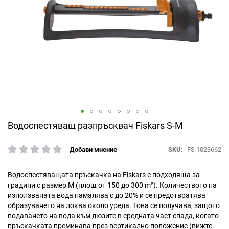
Преминете
Водоспестяващ разпръсквач Fiskars S-M
към
началото
SKU
FS 1023662
Добави мнение
рейтинг:
на
галерия
със
Водоспестяващата пръскачка на Fiskars е подходяща за
снимки
градини с размер М (площ от 150 до 300 m²). Количеството на
използваната вода намалява с до 20% и се предотвратява
образуването на локва около уреда. Това се получава, защото
подаването на вода към дюзите в средната част спада, когато
пръскачката преминава през вертикално положение (вижте