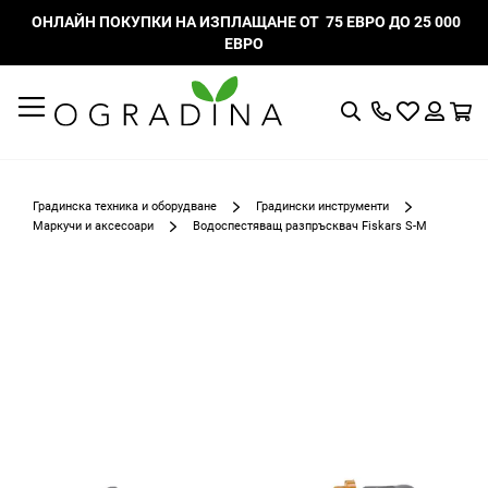
ОНЛАЙН ПОКУПКИ НА ИЗПЛАЩАНЕ ОТ 75 ЕВРО ДО 25 000
ЕВРО
Търсене
Моят
К
списък
Вход
с
любими
Градинска техника и оборудване
Градински инструменти
Маркучи и аксесоари
Водоспестяващ разпръсквач Fiskars S-M
Преминете
към
края
на
галерията
на
изображенията