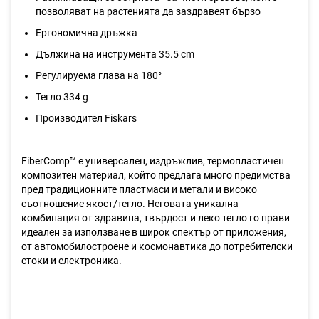
позволяват на растенията да заздравеят бързо
Ергономична дръжка
Дължина на инструмента 35.5 cm
Регулируема глава на 180°
Teгло 334 g
Производител Fiskars
FiberComp™ е универсален, издръжлив, термопластичен
композитен материал, който предлага много предимства
пред традиционните пластмаси и метали и високо
съотношение якост/тегло. Неговата уникална
комбинация от здравина, твърдост и леко тегло го прави
идеален за използване в широк спектър от приложения,
от автомобилостроене и космонавтика до потребителски
стоки и електроника.