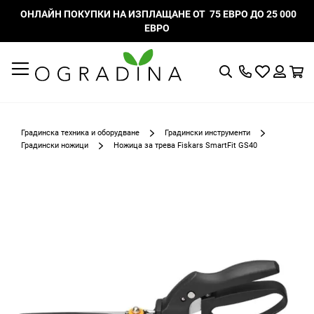
ОНЛАЙН ПОКУПКИ НА ИЗПЛАЩАНЕ ОТ 75 ЕВРО ДО 25 000
ЕВРО
Търсене
Моят
К
списък
Вход
с
любими
Градинска техника и оборудване
Градински инструменти
Градински ножици
Ножица за трева Fiskars SmartFit GS40
Преминете
към
края
на
галерията
на
изображенията