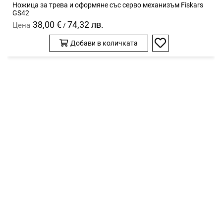
Ножицa за трева и оформяне със серво механизъм Fiskars
GS42
38,00 €
74,32 лв.
Цена
/
Добави в количката
Добави
в
любими