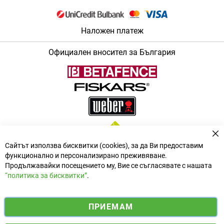
Наложен платеж
Официален вносител за България
За
Сайтът използва бисквитки (cookies), за да Ви предоставим
функционално и персонализирано преживяване.
Продължавайки посещението му, Вие се съгласявате с нашата
“политика за бисквитки”
.
i
y
ПРИЕМАМ
f
n
o
Електронен магазин
разработен и поддържан от