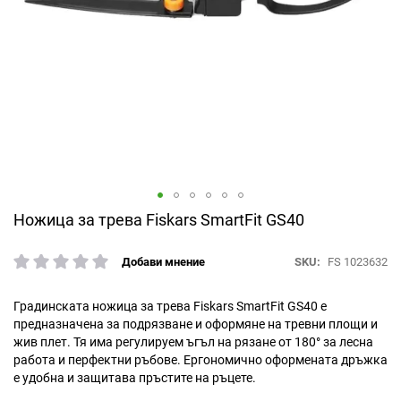
Преминете
Ножица за трева Fiskars SmartFit GS40
към
началото
SKU
FS 1023632
Добави мнение
рейтинг:
на
галерия
със
Градинската ножица за трева Fiskars SmartFit GS40 е
снимки
предназначена за подрязване и оформяне на тревни площи и
жив плет. Тя има регулируем ъгъл на рязане от 180° за лесна
работа и перфектни ръбове. Ергономично оформената дръжка
е удобна и защитава пръстите на ръцете.