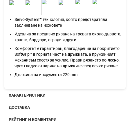
Servo-System
™
технология, която предотвратява
заклинване на ножовете
Идеална за прецизно рязане на тревата около дървета,
храсти, бордюри, огради и други
Комфортът е гарантиран, благодарение на покритието
SoftGrip
™
в горната част на дръжката, а пружинният
механизъм спестява усилие. Прави рязането по-лесно,
чрез гладко отваряне на дръжките след всяко рязане.
Дължина на инсрумента 220 mm
ХАРАКТЕРИСТИКИ
ДОСТАВКА
РЕЙТИНГ И КОМЕНТАРИ