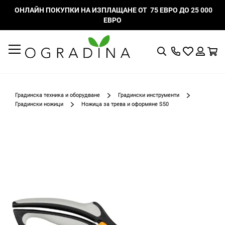
ОНЛАЙН ПОКУПКИ НА ИЗПЛАЩАНЕ ОТ 75 ЕВРО ДО 25 000
ЕВРО
Търсене
Моят
К
списък
Вход
с
любими
Градинска техника и оборудване
Градински инструменти
Градински ножици
Ножица за трева и оформяне S50
Преминете
към
края
на
галерията
на
изображенията