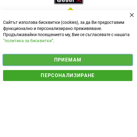
За
Сайтът използва бисквитки (cookies), за да Ви предоставим
функционално и персонализирано преживяване.
Продължавайки посещението му, Вие се съгласявате с нашата
“политика за бисквитки”
.
i
y
ПРИЕМАМ
f
n
o
Електронен магазин
разработен и поддържан от
a
s
u
ПЕРСОНАЛИЗИРАНЕ
© 2025 Ogradina.bg Всички права запазени. | Обменен курс:
c
t
t
1.95583 лв. за 1 €.
e
a
u
b
g
b
o
r
e
o
a
k
m