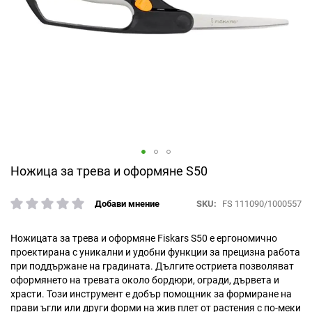
Преминете
Ножица за трева и оформяне S50
към
началото
SKU
FS 111090/1000557
Добави мнение
рейтинг:
на
галерия
със
Ножицата за трева и оформяне Fiskars S50 е ергономично
снимки
проектирана с уникални и удобни функции за прецизна работа
при поддържане на градината. Дългите остриета позволяват
оформянето на тревата около бордюри, огради, дървета и
храсти. Този инструмент е добър помощник за формиране на
прави ъгли или други форми на жив плет от растения с по-меки