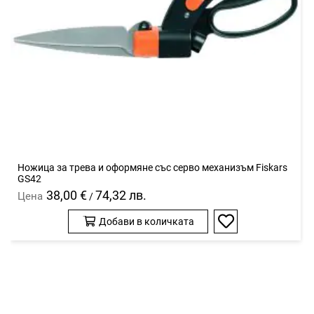
Ножицa за трева и оформяне със серво механизъм Fiskars
GS42
38,00 €
74,32 лв.
Цена
/
Добави в количката
Добави
в
любими