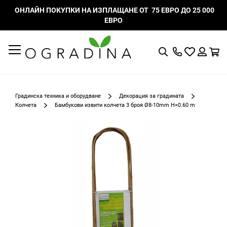
ОНЛАЙН ПОКУПКИ НА ИЗПЛАЩАНЕ ОТ 75 ЕВРО ДО 25 000
ЕВРО
Търсене
Моят
К
списък
Вход
с
любими
Градинска техника и оборудване
Декорация за градината
Колчета
Бамбукови извити колчета 3 броя Ø8-10mm H=0.60 m
Преминете
към
края
на
галерията
на
изображенията