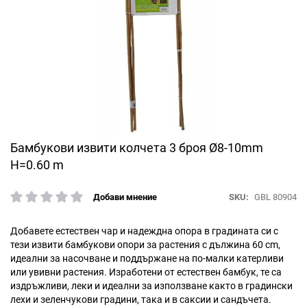
Преминете
Бамбукови извити колчета 3 броя Ø8-10mm
към
H=0.60 m
началото
на
SKU
GBL 80904
Добави мнение
галерия
рейтинг:
със
снимки
Добавете естествен чар и надеждна опора в градината си с
тези извити бамбукови опори за растения с дължина 60 cm,
идеални за насочване и поддържане на по-малки катерливи
или увивни растения. Изработени от естествен бамбук, те са
издръжливи, леки и идеални за използване както в градински
лехи и зеленчукови градини, така и в саксии и сандъчета.