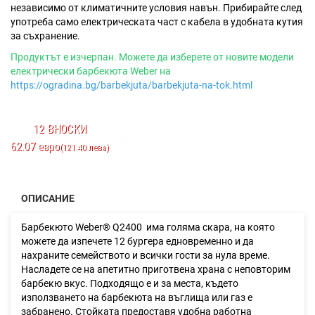
независимо от климатичните условия навън. Прибирайте след
употреба само електрическата част с кабела в удобната кутия
за съхранение.
Продуктът е изчерпан. Можете да изберете от новите модели
електрически барбекюта Weber на
https://ogradina.bg/barbekjuta/barbekjuta-na-tok.html
12 ВНОСКИ
62.07 евро
(121.40 лева)
ОПИСАНИЕ
Барбекюто Weber® Q2400 има голяма скара, на която
можете да изпечете 12 бургера едновременно и да
нахраните семейството и всички гости за нула време.
Насладете се на апетитно приготвена храна с неповторим
барбекю вкус. Подходящо е и за места, където
използването на барбекюта на въглища или газ е
забранено. Стойката предоставя удобна работна