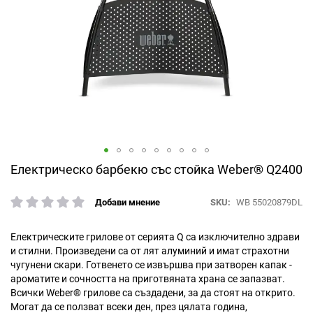
Преминете
Електрическо барбекю със стойка Weber® Q2400
към
началото
SKU
WB 55020879DL
Добави мнение
рейтинг:
на
галерия
със
Електрическите грилове от серията Q са изключително здрави
снимки
и стилни. Произведени са от лят алуминий и имат страхотни
чугунени скари. Готвенето се извършва при затворен капак -
ароматите и сочността на приготвяната храна се запазват.
Всички Weber® грилове са създадени, за да стоят на открито.
Могат да се ползват всеки ден, през цялата година,