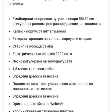
височина.
Емайлирани с порцелан чугунени скари 55х39 cm –
осигуряват равномерно разпределение на топлината
Капак и корпус от лят алуминий
5 години гаранция на капака, корпуса и скарите
Стабилна носеща рамка
Електрически нагревател 2200 вата
Лесно регулиране на температурата
1,8 м електрически кабел
Вградени дръжки за носене
Подвижна тава - осигурява лесно изхвърляне на
мазнината от готвенето
Вградени дръжки за носене
Оригинална стойка на Weber®
Удобни сгъваеми странични плотове