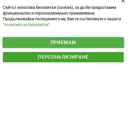
За
Сайтът използва бисквитки (cookies), за да Ви предоставим
функционално и персонализирано преживяване.
Продължавайки посещението му, Вие се съгласявате с нашата
“политика за бисквитки”
.
i
y
ПРИЕМАМ
f
n
o
Електронен магазин
разработен и поддържан от
a
s
u
ПЕРСОНАЛИЗИРАНЕ
© 2025 Ogradina.bg Всички права запазени. | Обменен курс:
c
t
t
1.95583 лв. за 1 €.
e
a
u
b
g
b
o
r
e
o
a
k
m