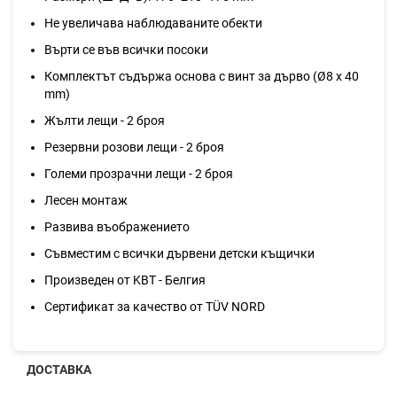
Не увеличава наблюдаваните обекти
Върти се във всички посоки
Комплектът съдържа основа с винт за дърво (Ø8 х 40
mm)
Жълти лещи - 2 броя
Резервни розови лещи - 2 броя
Големи прозрачни лещи - 2 броя
Лесен монтаж
Развива въображението
Съвместим с всички дървени детски къщички
Произведен от KBT - Белгия
Сертификат за качество от TÜV NORD
ДОСТАВКА