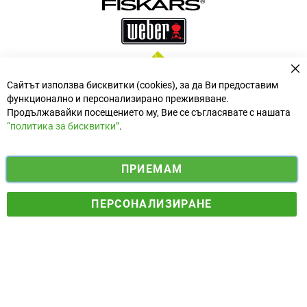
За
Сайтът използва бисквитки (cookies), за да Ви предоставим
функционално и персонализирано преживяване.
Продължавайки посещението му, Вие се съгласявате с нашата
“политика за бисквитки”
.
i
y
ПРИЕМАМ
f
n
o
Електронен магазин
разработен и поддържан от
a
s
u
ПЕРСОНАЛИЗИРАНЕ
© 2025 Ogradina.bg Всички права запазени. | Обменен курс:
c
t
t
1.95583 лв. за 1 €.
e
a
u
b
g
b
o
r
e