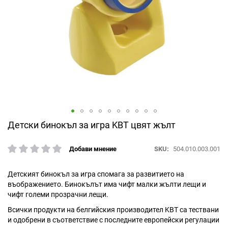
Преминете
Детски бинокъл за игра KBT цвят жълт
към
началото
SKU
504.010.003.001
Добави мнение
рейтинг:
на
галерия
със
Детският бинокъл за игра спомага за развитието на
снимки
въображението. Бинокълът има чифт малки жълти лещи и
чифт големи прозрачни лещи.
Всички продукти на белгийския производител KBT са тествани
и одобрени в съответствие с последните европейски регулации