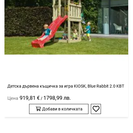
Детскa дървенa къщичка за игра KIOSK, Blue Rabbit 2.0 KBT
919,81 €
1798,99 лв.
Цена
/
Добави в количката
Добави
в
любими