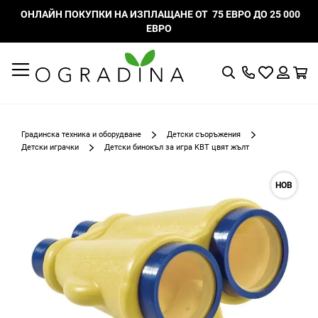
ОНЛАЙН ПОКУПКИ НА ИЗПЛАЩАНЕ ОТ 75 ЕВРО ДО 25 000
ЕВРО
Търсене
Моят
К
списък
Вход
с
любими
Градинска техника и оборудване
Детски съоръжения
Детски играчки
Детски бинокъл за игра KBT цвят жълт
Преминете
НОВ
към
края
на
галерията
на
изображенията