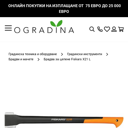
ОНЛАЙН ПОКУПКИ НА ИЗПЛАЩАНЕ ОТ 75 ЕВРО ДО 25 000
ЕВРО
Търсене
Моят
К
списък
Вход
с
любими
Градинска техника и оборудване
Градински инструменти
Брадви и мачете
Брадва за цепене Fiskars X21 L
Преминете
към
края
на
галерията
на
изображенията