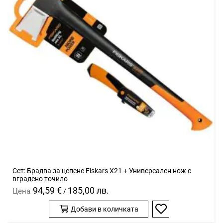
Сет: Брадва за цепене Fiskars Х21 + Универсален нож с
вградено точило
94,59 €
185,00 лв.
Цена
/
Добави в количката
Добави