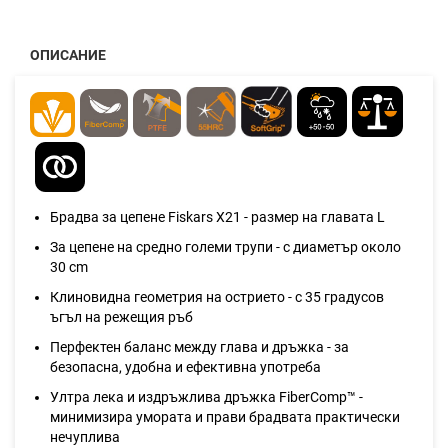
ОПИСАНИЕ
Брадва за цепене Fiskars X21 - размер на главата L
За цепене на средно големи трупи - с диаметър около
30 cm
Клиновидна геометрия на острието - с 35 градусов
ъгъл на режещия ръб
Перфектен баланс между глава и дръжка - за
безопасна, удобна и ефективна употреба
Ултра лека и издръжлива дръжка FiberComp™ -
минимизира умората и прави брадвата практически
нечуплива