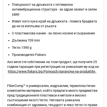
Повърхност на дръжката с оптимална
антивибрационна структура - за здрав захват и силен
удар
Извит като кука край на дръжката - помага брадвата
да не се изплъзва от ръката
С пластмасова кания - за лесно носене и съхранение
Дължина 709 mm
Тегло 1590 g
Производител Fiskars
Ако вече сте собственик на този продукт, ще получите 25
години гаранция при регистрация на уникалния му код на:
https://www.fiskars.bg/Pomosch/garanciya-na-produktite
FiberComp™ е универсален, издръжлив, термопластичен
композитен материал, който предлага много предимства
пред традиционните пластмаси и метали и високо
съотношение якост/тегло. Неговата уникална
комбинация от здравина, твърдост и леко тегло го прави