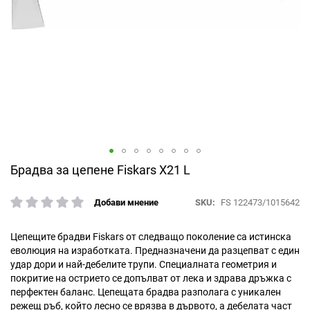
Преминете
Брадва за цепене Fiskars X21 L
към
началото
SKU
FS 122473/1015642
Добави мнение
рейтинг:
на
галерия
със
Цепещите брадви Fiskars от следващо поколение са истинска
снимки
еволюция на изработката. Предназначени да разцепват с един
удар дори и най-дебелите трупи. Специалната геометрия и
покритие на острието се допълват от лека и здрава дръжка с
перфектен баланс. Цепещата брадва разполага с уникален
режещ ръб, който лесно се врязва в дървото, а дебелата част