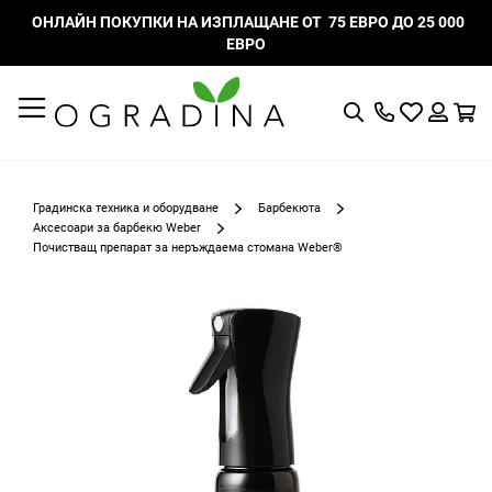
ОНЛАЙН ПОКУПКИ НА ИЗПЛАЩАНЕ ОТ 75 ЕВРО ДО 25 000
ЕВРО
Търсене
Моят
К
списък
Вход
с
любими
Градинска техника и оборудване
Барбекюта
Аксесоари за барбекю Weber
Почистващ препарат за неръждаема стомана Weber®
Преминете
към
края
на
галерията
на
изображенията