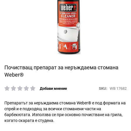
Преминете
Почистващ препарат за неръждаема стомана
към
Weber®
началото
на
SKU
WB 17682
Добави мнение
галерия
рейтинг:
със
снимки
Препаратът за неръждаема стомана Weber® е под формата на
спрей и е подходящ за всички стоманени части на
барбекютата. Използва се при основно почистване на грила,
когато скарата е студена.