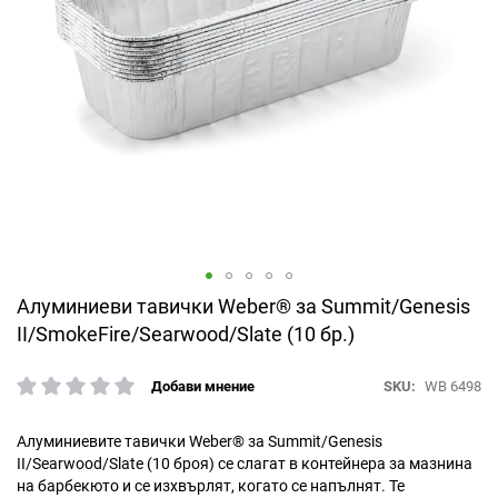
Преминете
Алуминиеви тавички Weber® за Summit/Genesis
към
II/SmokeFire/Searwood/Slate (10 бр.)
началото
на
SKU
WB 6498
Добави мнение
галерия
рейтинг:
със
снимки
Алуминиевите тавички Weber® за Summit/Genesis
II/Searwood/Slate (10 броя) се слагат в контейнера за мазнина
на барбекюто и се изхвърлят, когато се напълнят. Те