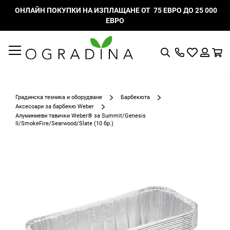
ОНЛАЙН ПОКУПКИ НА ИЗПЛАЩАНЕ ОТ 75 ЕВРО ДО 25 000
ЕВРО
Търсене
Моят
К
списък
Вход
с
любими
Градинска техника и оборудване
Барбекюта
Аксесоари за барбекю Weber
Алуминиеви тавички Weber® за Summit/Genesis
II/SmokeFire/Searwood/Slate (10 бр.)
Преминете
към
края
на
галерията
на
изображенията