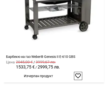
Барбекю на газ Weber® Genesis II E-610 GBS
2045,00 €
3999,67 лв.
Цена
/
1533,75 €
2999,75 лв.
/
Изчерпан продукт
Добави
в
любими