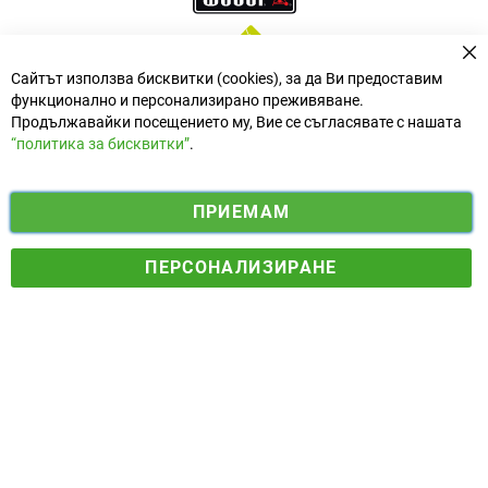
За
Сайтът използва бисквитки (cookies), за да Ви предоставим
функционално и персонализирано преживяване.
Продължавайки посещението му, Вие се съгласявате с нашата
“политика за бисквитки”
.
i
y
ПРИЕМАМ
f
n
o
Електронен магазин
разработен и поддържан от
a
s
u
ПЕРСОНАЛИЗИРАНЕ
© 2025 Ogradina.bg Всички права запазени. | Обменен курс:
c
t
t
1.95583 лв. за 1 €.
e
a
u
b
g
b
o
r
e
o
a
k
m