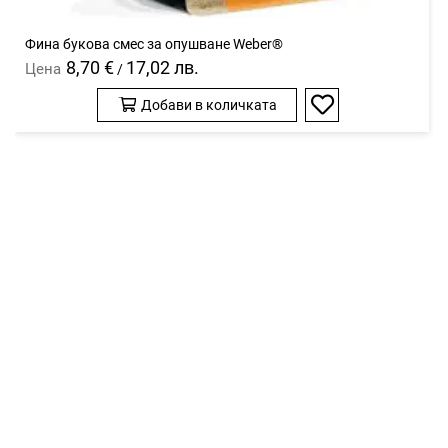
Фина букова смес за опушване Weber®
8,70 €
17,02 лв.
Цена
/
Добави в количката
Добави
в
любими