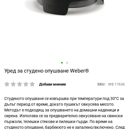
Преминете
Уред за студено опушване Weber®
към
началото
SKU
WB 17636
Добави мнение
рейтинг:
на
галерия
със
Студеното опушване се извършва при температури под 30°С за
снимки
дълъг период от време, докато пушекът овкусява месото.
Методът е подходящ за опушването на домашни наденици и
сирена. Използва се за предварително овкусяване на свински
пържоли, телешки стекове и пилешки гърди. По време на
студеното опушване, барбекюто не е запалено/включено. След