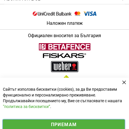
Наложен платеж
Официален вносител за България
За
Сайтът използва бисквитки (cookies), за да Ви предоставим
функционално и персонализирано преживяване.
Продължавайки посещението му, Вие се съгласявате с нашата
“политика за бисквитки”
.
i
y
ПРИЕМАМ
f
n
o