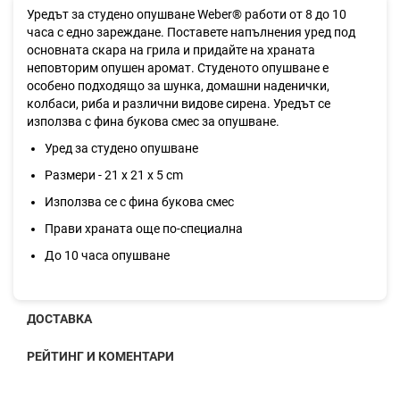
Уредът за студено опушване Weber® работи от 8 до 10
часа с едно зареждане. Поставете напълнения уред под
основната скара на грила и придайте на храната
неповторим опушен аромат. Студеното опушване е
особено подходящо за шунка, домашни наденички,
колбаси, риба и различни видове сирена. Уредът се
използва с фина букова смес за опушване.
Уред за студено опушване
Размери - 21 х 21 х 5 cm
Използва се с фина букова смес
Прави храната още по-специална
До 10 часа опушване
ДОСТАВКА
РЕЙТИНГ И КОМЕНТАРИ