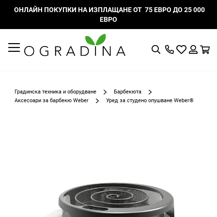
ОНЛАЙН ПОКУПКИ НА ИЗПЛАЩАНЕ ОТ 75 ЕВРО ДО 25 000
ЕВРО
Търсене
Моят
К
списък
Вход
с
любими
Градинска техника и оборудване
Барбекюта
Аксесоари за барбекю Weber
Уред за студено опушване Weber®
Преминете
към
края
на
галерията
на
изображенията