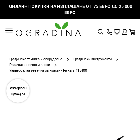
ОНЛАЙН ПОКУПКИ НА ИЗПЛАЩАНЕ ОТ 75 ЕВРО ДО 25 000
ЕВРО
Търсене
Моят
К
списък
Вход
с
любими
Градинска техника и оборудване
Градински инструменти
Резачки за високи клони
Универсална резачка за храсти - Fiskars 115400
Преминете
към
Изчерпан
края
продукт
на
галерията
на
изображенията