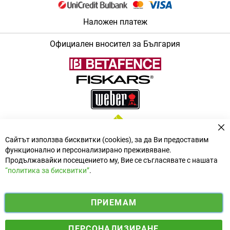
Наложен платеж
Официален вносител за България
За
Сайтът използва бисквитки (cookies), за да Ви предоставим
функционално и персонализирано преживяване.
Продължавайки посещението му, Вие се съгласявате с нашата
“политика за бисквитки”
.
i
y
ПРИЕМАМ
f
n
o
Електронен магазин
разработен и поддържан от
a
s
u
ПЕРСОНАЛИЗИРАНЕ