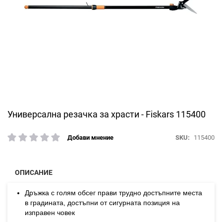
Преминете
Универсална резачка за храсти - Fiskars 115400
към
началото
SKU
115400
Добави мнение
рейтинг:
на
галерия
със
снимки
ОПИСАНИЕ
Дръжка с голям обсег прави трудно достъпните места
в градината, достъпни от сигурната позиция на
изправен човек