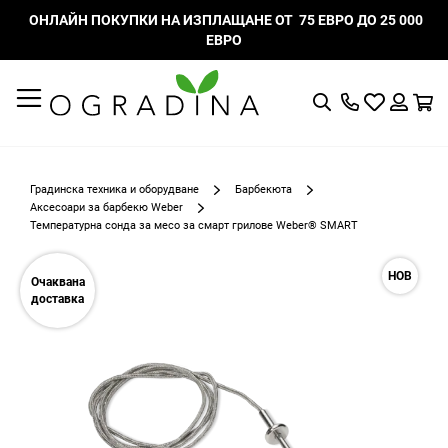
ОНЛАЙН ПОКУПКИ НА ИЗПЛАЩАНЕ ОТ 75 ЕВРО ДО 25 000
ЕВРО
Търсене
Моят
К
списък
Вход
с
любими
Градинска техника и оборудване
Барбекюта
Аксесоари за барбекю Weber
Температурна сонда за месо за смарт грилове Weber® SMART
Преминете
НОВ
към
Очаквана
края
доставка
на
галерията
на
изображенията