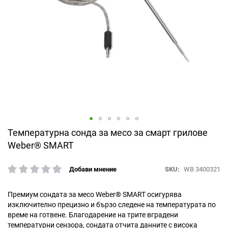
Преминете
Температурна сонда за месо за смарт грилове
към
Weber® SMART
началото
на
SKU
WB 3400321
Добави мнение
галерия
рейтинг:
със
снимки
Премиум сондата за месо Weber® SMART осигурява
изключително прецизно и бързо следене на температурата по
време на готвене. Благодарение на трите вградени
температурни сензора, сондата отчита данните с висока