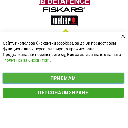
За
Сайтът използва бисквитки (cookies), за да Ви предоставим
функционално и персонализирано преживяване.
Продължавайки посещението му, Вие се съгласявате с нашата
“политика за бисквитки”
.
i
y
ПРИЕМАМ
f
n
o
Електронен магазин
разработен и поддържан от
a
s
u
ПЕРСОНАЛИЗИРАНЕ
© 2025 Ogradina.bg Всички права запазени. | Обменен курс:
c
t
t
1.95583 лв. за 1 €.
e
a
u
b
g
b