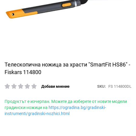
Преминете
Телескопична ножица за храсти "SmartFit HS86" -
към
Fiskars 114800
началото
на
SKU
FS 114800DL
Добави мнение
галерия
рейтинг:
със
снимки
Продуктът е изчерпан. Можете да изберете от новите модели
градински ножици на
https://ogradina.bg/gradinski-
instrumenti/gradinski-nozhici.html