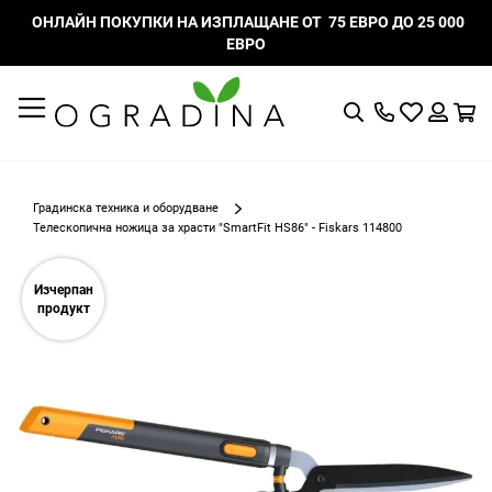
ОНЛАЙН ПОКУПКИ НА ИЗПЛАЩАНЕ ОТ 75 ЕВРО ДО 25 000
ЕВРО
Търсене
Моят
К
списък
Вход
с
любими
Градинска техника и оборудване
Телескопична ножица за храсти "SmartFit HS86" - Fiskars 114800
Преминете
към
Изчерпан
края
продукт
на
галерията
на
изображенията