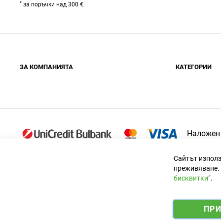
*
за поръчки над 300 €.
ЗA КОМПАНИЯТА
КАТЕГОРИИ
За нас
Огради
Контакти
Барбекюта
Сертификати
Декорации
Блог
Градински
Наложен
Детски съ
Сайтът използ
преживяване. 
бисквитки”
.
Официален вносител за България
ПР