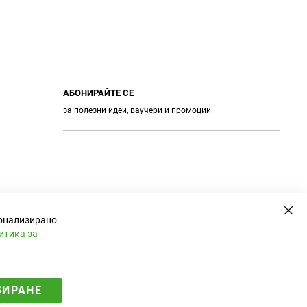
АБОНИРАЙТЕ СЕ
за полезни идеи, ваучери и промоции
А
е
б
о
н
и
р
а
Зат
сонализирано
н
е
итика за
ЗИРАНЕ
Електронен магазин