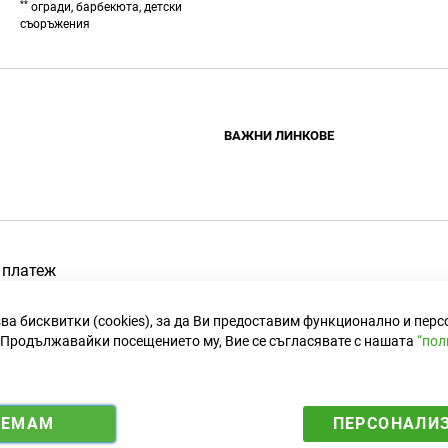
**
огради, барбекюта, детски
съоръжения
ВАЖНИ ЛИНКОВЕ
Условия за ползване
Политика за поверителност
Комисия за решаване на споров
 инструменти
Правила за играта на Weber
 платеж
оръжения
ва бисквитки (cookies), за да Ви предоставим функционално и пер
Продължавайки посещението му, Вие се съгласявате с нашата
“пол
ИЕМАМ
ПЕРСОНАЛИ