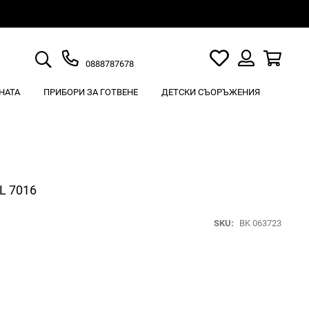
Търсене
Моят
Кошн
0888787678
списък
Вход
с
НАТА
ПРИБОРИ ЗА ГОТВЕНЕ
ДЕТСКИ СЪОРЪЖЕНИЯ
любими
L 7016
SKU
BK 063723