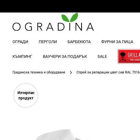
ОГРАДИ
ПЕРГОЛИ
БАРБЕКЮТА
ФУРНИ ЗА ПИЦА
КЪМПИНГ
ВАУЧЕРИ ЗА ПОДАРЪК
SALE
Градинска техника и оборудване
Спрей за репарации цвят сив RAL 7016
Преминете
към
Изчерпан
края
продукт
на
галерията
на
изображенията