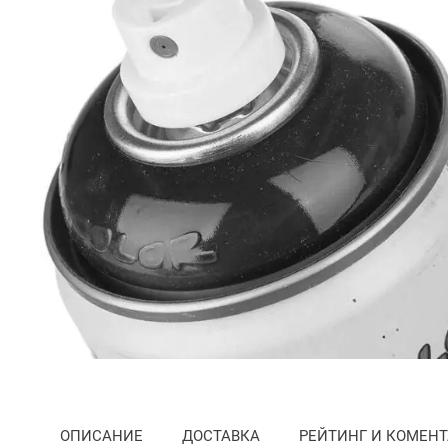
Преминете
към
началото
на
ОПИСАНИЕ
ДОСТАВКА
РЕЙТИНГ И КОМЕН
галерия