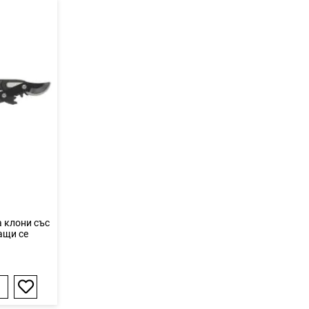
а клони със
ащи се
Добави
в