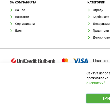
ЗA КОМПАНИЯТА
КАТЕГОРИИ
За нас
Огради
Контакти
Барбекюта
Сертификати
Декорации
Блог
Градински
Детски съ
Наложен
Сайтът използ
преживяване. 
бисквитки”
.
Официален вносител за България
ПР
© 2025 Ogradina.bg Всички права запазени. | Обменен курс: 1.9