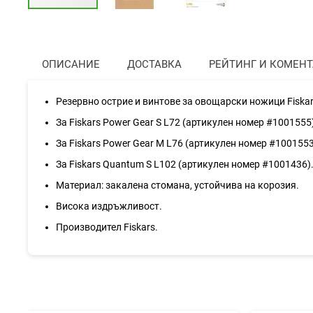
Преминете
към
началото
на
ОПИСАНИЕ
ДОСТАВКА
РЕЙТИНГ И КОМЕН
галерия
със
снимки
Резервно острие и винтове за овощарски ножици Fiskar
За Fiskars Power Gear S L72 (артикулен номер #1001555
За Fiskars Power Gear M L76 (артикулен номер #1001553
За Fiskars Quantum S L102 (артикулен номер #1001436)
Материал: закалена стомана, устойчива на корозия.
Висока издръжливост.
Производител Fiskars.