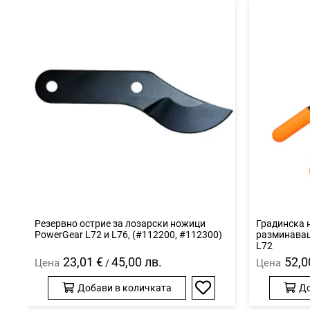
Резервно острие за лозарски ножици
Градинска н
PowerGear L72 и L76, (#112200, #112300)
разминаващ
L72
23,01 €
45,00 лв.
52,0
Цена
Цена
/
Добави в количката
До
Добави
в