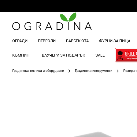
ОГРАДИ
ПЕРГОЛИ
БАРБЕКЮТА
ФУРНИ ЗА ПИЦА
КЪМПИНГ
ВАУЧЕРИ ЗА ПОДАРЪК
SALE
Градинска техника и оборудване
Градински инструменти
Резервн
Преминете
към
края
на
галерията
на
изображенията