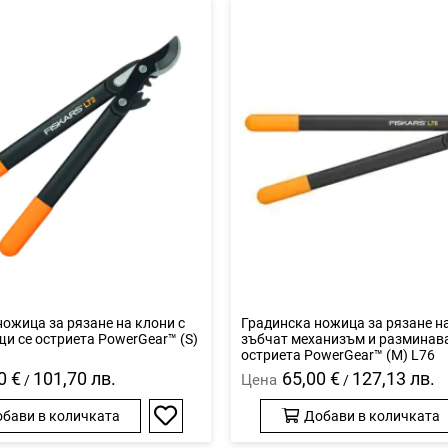
ожица за рязане на клони с
Градинска ножица за рязане н
и се остриета PowerGear™ (S)
зъбчат механизъм и разминав
остриета PowerGear™ (М) L76
0 €
101,70 лв.
65,00 €
127,13 лв.
Цена
/
/
бави в количката
Добави в количката
Добави
в