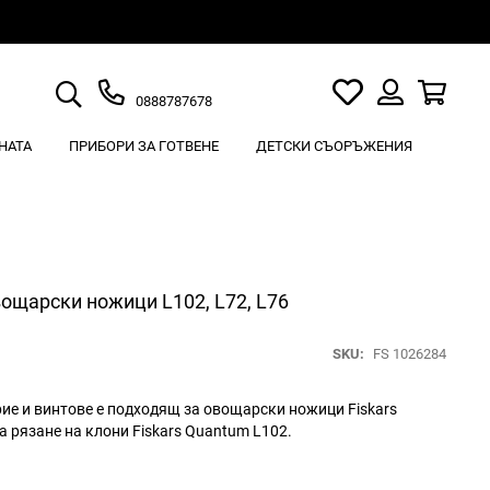
Търсене
Моят
Кошн
0888787678
списък
Вход
с
НАТА
ПРИБОРИ ЗА ГОТВЕНЕ
ДЕТСКИ СЪОРЪЖЕНИЯ
любими
вощарски ножици L102, L72, L76
SKU
FS 1026284
ие и винтове е подходящ за овощарски ножици Fiskars
а рязане на клони Fiskars Quantum L102.