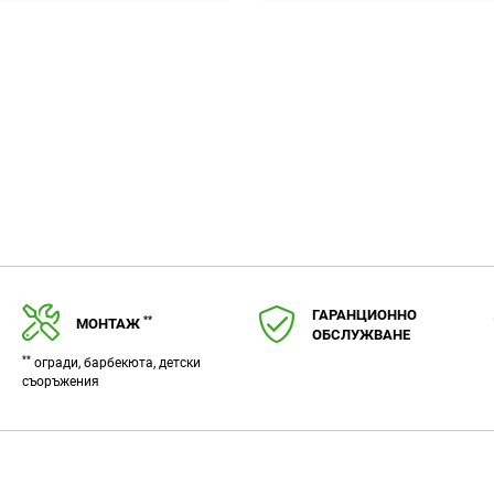
любими
ГАРАНЦИОННО
**
МОНТАЖ
ОБСЛУЖВАНЕ
**
огради, барбекюта, детски
съоръжения