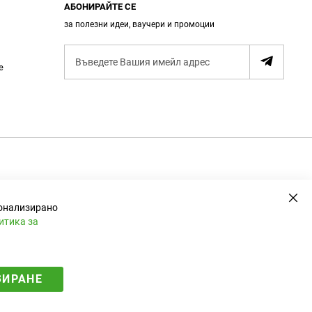
АБОНИРАЙТЕ СЕ
за полезни идеи, ваучери и промоции
А
е
б
о
н
и
р
а
н
е
Зат
сонализирано
итика за
ЗИРАНЕ
Електронен магазин
разработен и поддържан от