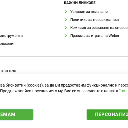
ВАЖНИ ЛИНКОВЕ
Условия за ползване
Политика за поверителност
Комисия за решаване на споров
 инструменти
Правила за играта на Weber
оръжения
 платеж
ва бисквитки (cookies), за да Ви предоставим функционално и пер
Продължавайки посещението му, Вие се съгласявате с нашата
“пол
ИЕМАМ
ПЕРСОНАЛИ
i
y
5583 лв. за 1 €.