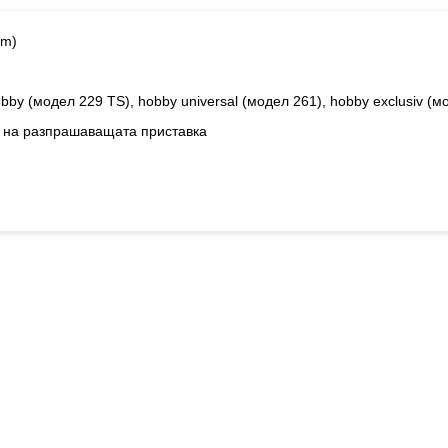
mm)
by (модел 229 TS), hobby universal (модел 261), hobby exclusiv (м
а на разпрашаващата приставка