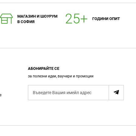
МАГАЗИН И ШОУРУМ
ГОДИНИ ОПИТ
В СОФИЯ
АБОНИРАЙТЕ СЕ
за полезни идеи, ваучери и промоции
А
е
б
о
н
и
р
а
н
е