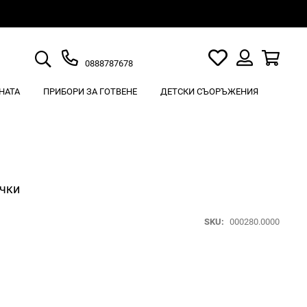
Търсене
Моят
Кошн
0888787678
списък
Вход
с
НАТА
ПРИБОРИ ЗА ГОТВЕНЕ
ДЕТСКИ СЪОРЪЖЕНИЯ
любими
ачки
SKU
000280.0000