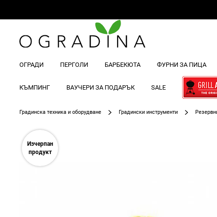
ОГРАДИ
ПЕРГОЛИ
БАРБЕКЮТА
ФУРНИ ЗА ПИЦА
КЪМПИНГ
ВАУЧЕРИ ЗА ПОДАРЪК
SALE
Градинска техника и оборудване
Градински инструменти
Резервн
Преминете
към
Изчерпан
края
продукт
на
галерията
на
изображенията