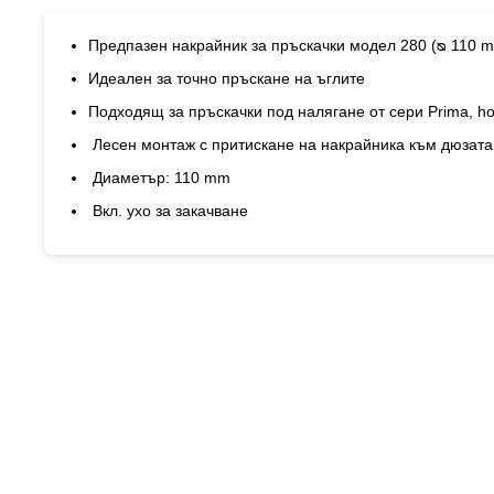
галерия
със
снимки
Предпазен накрайник за пръскачки модел 280 (ᴓ 110 
Идеален за точно пръскане на ъглите
Подходящ за пръскачки под налягане от сери Prima, hob
Лесен монтаж с притискане на накрайника към дюзат
Диаметър: 110 mm
Вкл. ухо за закачване