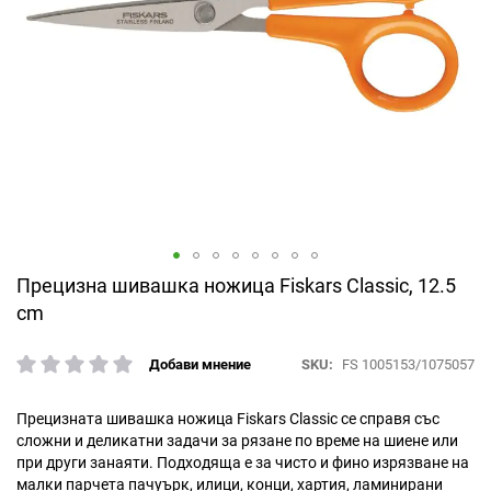
Преминете
Прецизна шивашка ножица Fiskars Classic, 12.5
към
cm
началото
на
SKU
FS 1005153/1075057
Добави мнение
галерия
рейтинг:
със
снимки
Прецизната шивашка ножица Fiskars Classic се справя със
сложни и деликатни задачи за рязане по време на шиене или
при други занаяти. Подходяща е за чисто и фино изрязване на
малки парчета пачуърк, илици, конци, хартия, ламинирани