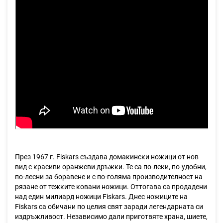
През 1967 г. Fiskars създава домакински ножици от нов
вид с красиви оранжеви дръжки. Те са по-леки, по-удобни,
по-лесни за боравене и с по-голяма производителност на
рязане от тежките ковани ножици. Оттогава са продадени
над един милиард ножици Fiskars. Днес ножиците на
Fiskars са обичани по целия свят заради легендарната си
издръжливост. Независимо дали приготвяте храна, шиете,