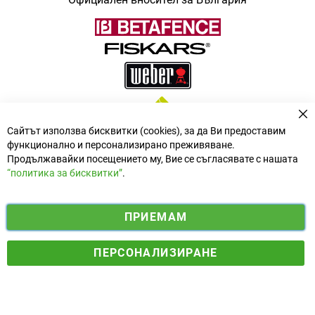
За
Сайтът използва бисквитки (cookies), за да Ви предоставим
функционално и персонализирано преживяване.
Продължавайки посещението му, Вие се съгласявате с нашата
“политика за бисквитки”
.
i
y
ПРИЕМАМ
f
n
o
Електронен магазин
разработен и поддържан от
a
s
u
ПЕРСОНАЛИЗИРАНЕ
© 2025 Ogradina.bg Всички права запазени. | Обменен курс:
c
t
t
1.95583 лв. за 1 €.
e
a
u