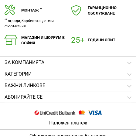
ГАРАНЦИОННО
**
МОНТАЖ
ОБСЛУЖВАНЕ
**
огради, барбекюта, детски
съоръжения
МАГАЗИН И ШОУРУМ В
ГОДИНИ ОПИТ
СОФИЯ
ЗA КОМПАНИЯТА
КАТЕГОРИИ
ВАЖНИ ЛИНКОВЕ
АБОНИРАЙТЕ СЕ
Наложен платеж
Официален вносител за България