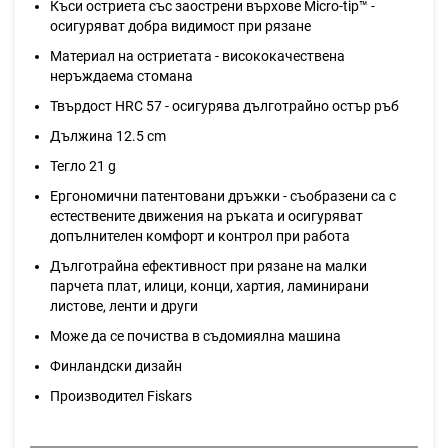
Къси остриета със заострени върхове Micro-tip™ -
осигуряват добра видимост при рязане
Материал на остриетата - висококачествена
неръждаема стомана
Твърдост HRC 57 - осигурява дълготрайно остър ръб
Дължина 12.5 cm
Тегло 21 g
Ергономични патентовани дръжки - съобразени са с
естествените движения на ръката и осигуряват
допълнителен комфорт и контрол при работа
Дълготрайна ефективност при рязане на малки
парчета плат, илици, конци, хартия, ламинирани
листове, ленти и други
Може да се почиства в съдомиялна машина
Финландски дизайн
Производител Fiskars