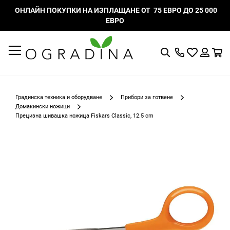
ОНЛАЙН ПОКУПКИ НА ИЗПЛАЩАНЕ ОТ 75 ЕВРО ДО 25 000
ЕВРО
Търсене
Моят
К
списък
Вход
с
любими
Градинска техника и оборудване
Прибори за готвене
Домакински ножици
Прецизна шивашка ножица Fiskars Classic, 12.5 cm
Преминете
към
края
на
галерията
на
изображенията