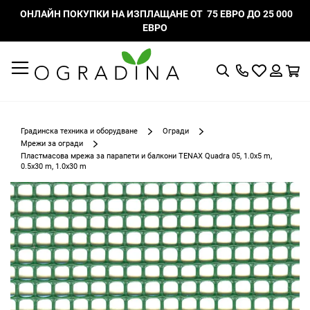
ОНЛАЙН ПОКУПКИ НА ИЗПЛАЩАНЕ ОТ 75 ЕВРО ДО 25 000
ЕВРО
Търсене
Моят
К
списък
Вход
с
любими
Градинска техника и оборудване
Огради
Мрежи за огради
Пластмасова мрежа за парапети и балкони TENAX Quadra 05, 1.0x5 m,
0.5x30 m, 1.0x30 m
Преминете
към
края
на
галерията
на
изображенията