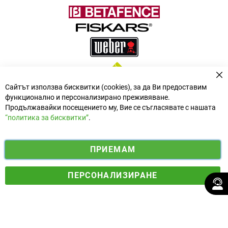
За
Сайтът използва бисквитки (cookies), за да Ви предоставим
функционално и персонализирано преживяване.
Продължавайки посещението му, Вие се съгласявате с нашата
“политика за бисквитки”
.
i
y
ПРИЕМАМ
f
n
o
Електронен магазин
разработен и поддържан от
a
s
u
ПЕРСОНАЛИЗИРАНЕ
© 2025 Ogradina.bg Всички права запазени. | Обменен курс:
c
t
t
1.95583 лв. за 1 €.
e
a
u
b
g
b