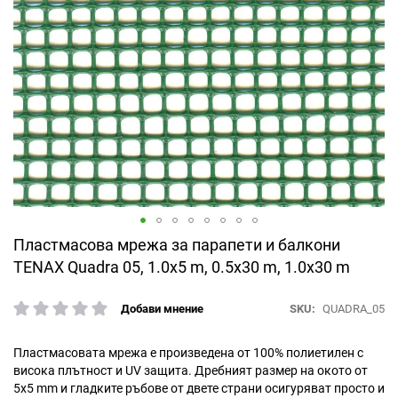
Преминете
Пластмасова мрежа за парапети и балкони
към
TENAX Quadra 05, 1.0x5 m, 0.5x30 m, 1.0x30 m
началото
на
SKU
QUADRA_05
Добави мнение
галерия
рейтинг:
със
снимки
Пластмасовата мрежа е произведена от 100% полиетилен с
висока плътност и UV защита. Дребният размер на окото от
5х5 mm и гладките ръбове от двете страни осигуряват просто и