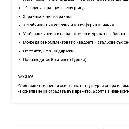
10 години гаранция срещу ръжда
Здравина и дълготрайност
Устойчивост на корозия и атмосферни влияния
V-образни извивки на паната* - осигуряват стабилност
Може да се комплектоват с квадратни стълбове със сеч
Не се нуждае от поддръжка
Производител Betafence (Турция)
ВАЖНО!
*V-образните извивки осигуряват структурна опора и пом
изкривяване на оградата във времето. Броят на извивкит