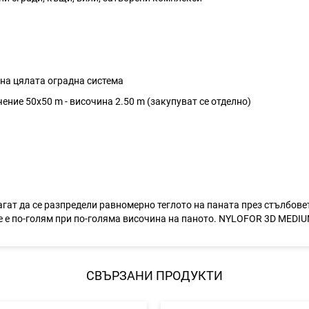
 на цялата оградна система
ение 50х50 m - височина 2.50 m (закупуват се отделно)
агат да се разпредели равномерно теглото на паната през стълбове
е е по-голям при по-голяма височина на паното. NYLOFOR 3D MEDIU
СВЪРЗАНИ ПРОДУКТИ