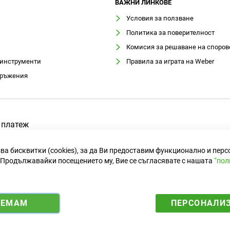
ВАЖНИ ЛИНКОВЕ
Условия за ползване
Политика за поверителност
Комисия за решаване на споров
 инструменти
Правила за играта на Weber
оръжения
 платеж
ва бисквитки (cookies), за да Ви предоставим функционално и пер
Продължавайки посещението му, Вие се съгласявате с нашата
“пол
ИЕМАМ
ПЕРСОНАЛИ
i
y
5583 лв. за 1 €.