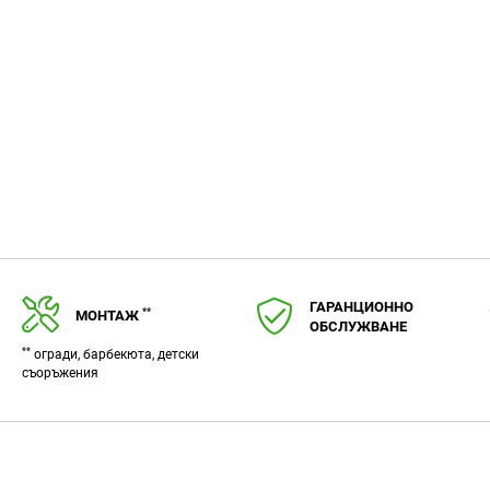
любими
ГАРАНЦИОННО
**
МОНТАЖ
ОБСЛУЖВАНЕ
**
огради, барбекюта, детски
съоръжения