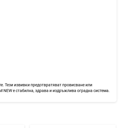
те. Тези извивки предотвратяват провисване или
M NEW е стабилна, здрава и издръжлива оградна система.