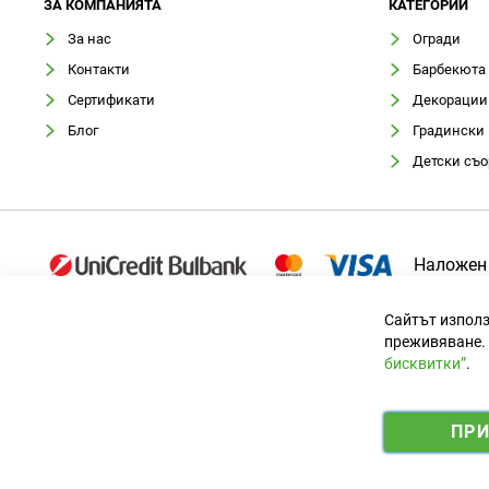
ЗA КОМПАНИЯТА
КАТЕГОРИИ
За нас
Огради
Контакти
Барбекюта
Сертификати
Декорации
Блог
Градински
Детски съ
Наложен
Сайтът използ
преживяване. 
бисквитки”
.
Официален вносител за България
ПР
© 2025 Ogradina.bg Всички права запазени. | Обменен курс: 1.9