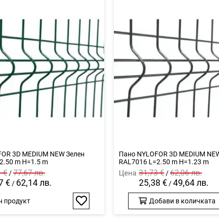
FOR 3D MEDIUM NEW Зелен
Панo NYLOFOR 3D MEDIUM NEW
2.50 m H=1.5 m
RAL7016 L=2.50 m H=1.23 m
1 €
77,67 лв.
31,73 €
62,06 лв.
Цена
/
/
7 €
62,14 лв.
25,38 €
49,64 лв.
/
/
н продукт
Добави в количката
Добави
в