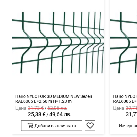
Панo NYLOFOR 3D MEDIUM NEW Зелен
Панo NYLO
RAL6005 L=2.50 m H=1.23 m
RAL6005 L=
31,73 €
62,06 лв.
39,7
Цена
Цена
/
25,38 €
49,64 лв.
31,7
/
Добави в количката
Изчерпа
Добави
в