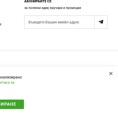
АБОНИРАЙТЕ СЕ
за полезни идеи, ваучери и промоции
А
е
б
о
н
и
р
а
н
е
Зат
сонализирано
итика за
ЗИРАНЕ
Електронен магазин
разработен и поддържан от