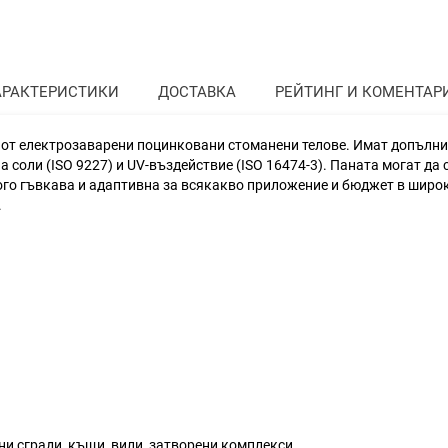
АРАКТЕРИСТИКИ
ДОСТАВКА
РЕЙТИНГ И КОМЕНТАР
т електрозаварени поцинковани стоманени телове. Имат допълните
на соли (ISO 9227) и UV-въздействие (ISO 16474-3). Паната могат д
ого гъвкава и адаптивна за всякакво приложение и бюджет в широк
.
ни сгради, къщи, вили, затворени комплекси