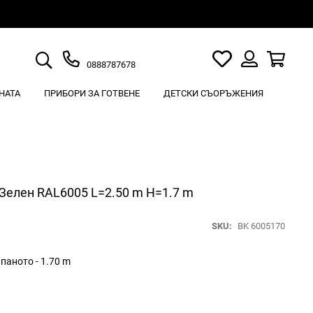
Търсене
Моят
Кошн
0888787678
списък
Вход
с
НАТА
ПРИБОРИ ЗА ГОТВЕНЕ
ДЕТСКИ СЪОРЪЖЕНИЯ
любими
елен RAL6005 L=2.50 m H=1.7 m
SKU
BK 6005170
паното - 1.70 m