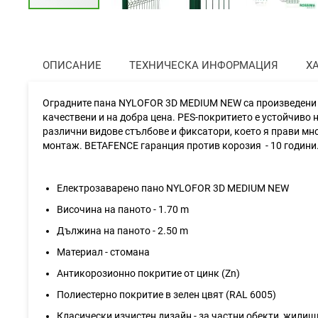
Преминете
към
началото
на
ОПИСАНИЕ
ТЕХНИЧЕСКА ИНФОРМАЦИЯ
Х
галерия
със
снимки
Оградните пана NYLOFOR 3D MEDIUM NEW са произведени о
качествени и на добра цена. PES-покритието е устойчиво 
различни видове стълбове и фиксатори, което я прави мн
монтаж. BETAFENCE гаранция против корозия - 10 години
Eлектрозаваренo панo NYLOFOR 3D MEDIUM NEW
Височина на паното - 1.70 m
Дължина на паното - 2.50 m
Материал - стомана
Антикорозионно покритие от цинк (Zn)
Полиестерно покритие в зелен цвят (RAL 6005)
Класически изчистен дизайн - за частни обекти, жилищ