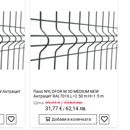
 Антрацит
Пано NYLOFOR M 3D MEDIUM NEW
П
Антрацит RAL7016 L=2.50 m H=1.5 m
R
39,71 €
77,67 лв.
Цена
Ц
/
31,77 €
62,14 лв.
/
Добави в количката
Добави
Добави
в
в