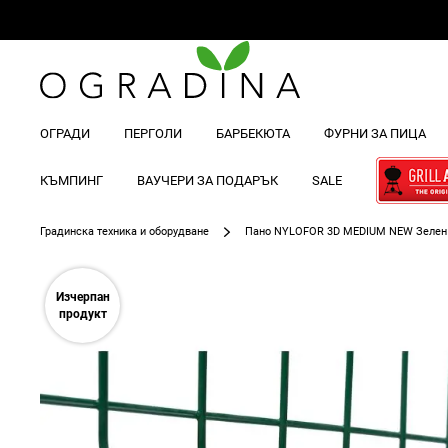
ОГРАДИ
ПЕРГОЛИ
БАРБЕКЮТА
ФУРНИ ЗА ПИЦА
КЪМПИНГ
ВАУЧЕРИ ЗА ПОДАРЪК
SALE
Градинска техника и оборудване
Панo NYLOFOR 3D MEDIUM NEW Зелен 
Преминете
към
Изчерпан
края
продукт
на
галерията
на
изображенията