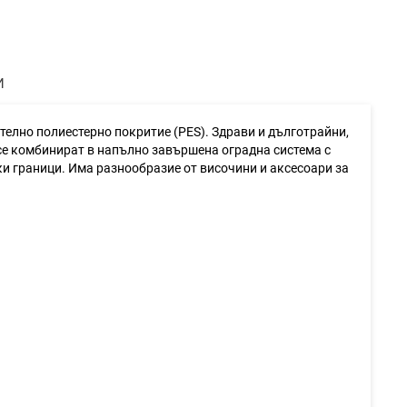
И
лно полиестерно покритие (PES). Здрави и дълготрайни,
а се комбинират в напълно завършена оградна система с
и граници. Има разнообразие от височини и аксесоари за