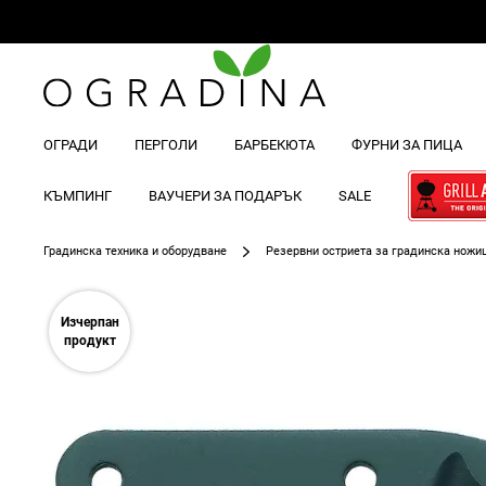
ОГРАДИ
ПЕРГОЛИ
БАРБЕКЮТА
ФУРНИ ЗА ПИЦА
КЪМПИНГ
ВАУЧЕРИ ЗА ПОДАРЪК
SALE
Градинска техника и оборудване
Резервни остриета за градинска ножиц
Преминете
към
Изчерпан
края
продукт
на
галерията
на
изображенията