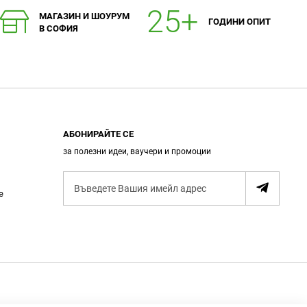
МАГАЗИН И ШОУРУМ
ГОДИНИ ОПИТ
В СОФИЯ
АБОНИРАЙТЕ СЕ
за полезни идеи, ваучери и промоции
А
е
б
о
н
и
р
а
н
е