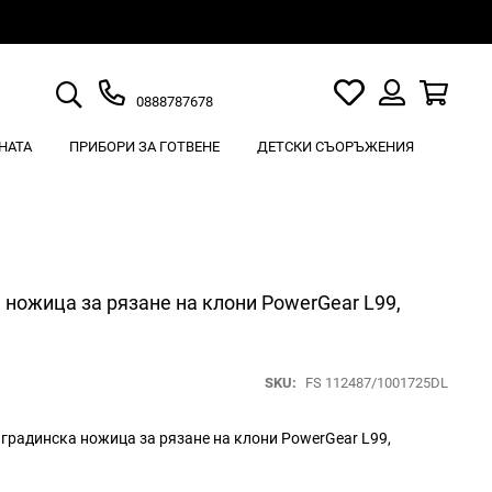
Търсене
Моят
Кошн
0888787678
списък
Вход
с
НАТА
ПРИБОРИ ЗА ГОТВЕНЕ
ДЕТСКИ СЪОРЪЖЕНИЯ
любими
 ножица за рязане на клони PowerGear L99,
SKU
FS 112487/1001725DL
 градинска ножица за рязане на клони PowerGear L99,