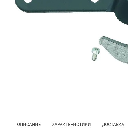
Преминете
към
началото
на
ОПИСАНИЕ
ХАРАКТЕРИСТИКИ
ДОСТАВКА