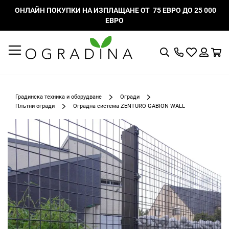
ОНЛАЙН ПОКУПКИ НА ИЗПЛАЩАНЕ ОТ 75 ЕВРО ДО 25 000
ЕВРО
Търсене
Моят
К
списък
Вход
с
любими
Градинска техника и оборудване
Огради
Плътни огради
Оградна система ZENTURO GABION WALL
Преминете
към
края
на
галерията
на
изображенията