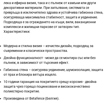
лека и ефирна визия, така и с пълнеж от камъни или други
декоративни материали. При запълване, системата се
превръща в изключително здрава и устойчива габионна стена,
осигуряваща максимална стабилност, защита и уединение.
Подходяща е за ограждането на къщи, вили, ваканционни
комплекси и жилищни паркове от затворен тип.
Характеристики:
Модерна и стилна визия – изчистен дизайн, подходящ за
съвременни и класически пространства.
Двойна функционалност - може да се монтира със или без
пълнеж, в зависимост от търсения ефект.
Габионна стена – осигурява уединение, шумоизолация, защита
от прах и блокира вятъра изцяло.
10 години гаранция на покритието срещу корозия - двойна
защита чрез горещо поцинковане и висококачествено
полиестерно покритие.
Произведена от Betafence (Белгия).