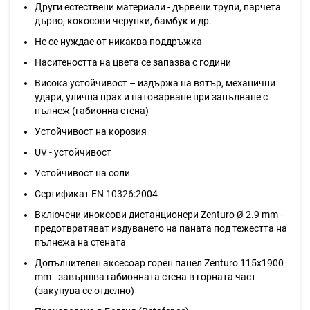
Други естествени материали - дървени трупи, парчета
дърво, кокосови черупки, бамбук и др.
Не се нуждае от никаква поддръжка
Наситеността на цвета се запазва с години
Висока устойчивост – издържа на вятър, механични
удари, улична прах и натоварване при запълване с
пълнеж (габионна стена)
Устойчивост на корозия
UV - устойчивост
Устойчивост на соли
Сертификат EN 10326:2004
Включени иноксови дистанционери Zenturo Ø 2.9 mm -
предотвратяват издуването на паната под тежестта на
пълнежа на стената
Допълнителен аксесоар горен панел Zenturo 115x1900
mm - завършва габионната стена в горната част
(закупува се отделно)