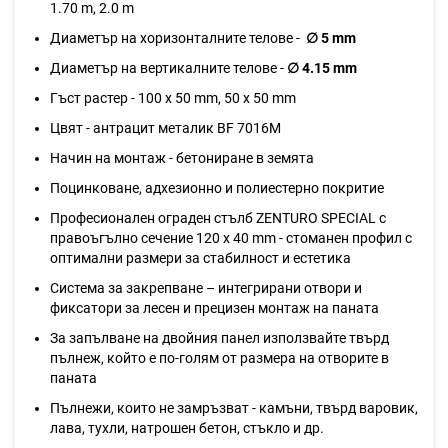
1.70 m, 2.0 m
Диаметър на хоризонталните телове -
∅ 5 mm
Диаметър на вертикалните телове -
∅ 4.15 mm
Гъст растер - 100 x 50 mm, 50 x 50 mm
Цвят - антрацит металик BF 7016M
Начин на монтаж - бетониране в земята
Поцинковане, адхезионно и полиестерно покритие
Професионален ограден стълб ZENTURO SPECIAL с
правоъгълно сечение 120 х 40 mm - стоманен профил с
оптимални размери за стабилност и естетика
Система за закрепване – интегрирани отвори и
фиксатори за лесен и прецизен монтаж на паната
За запълване на двойния панел използвайте твърд
пълнеж, който е по-голям от размера на отворите в
паната
Пълнежи, които не замръзват - камъни, твърд варовик,
лава, тухли, натрошен бетон, стъкло и др.