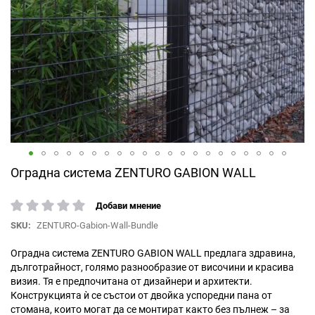
Преминете
Оградна система ZENTURO GABION WALL
към
началото
Добави мнение
рейтинг:
на
SKU
ZENTURO-Gabion-Wall-Bundle
галерия
със
Оградна система ZENTURO GABION WALL предлага здравина,
снимки
дълготрайност, голямо разнообразие от височини и красива
визия. Тя е предпочитана от дизайнери и архитекти.
Конструкцията ѝ се състои от двойка успоредни пана от
стомана, които могат да се монтират както без пълнеж – за